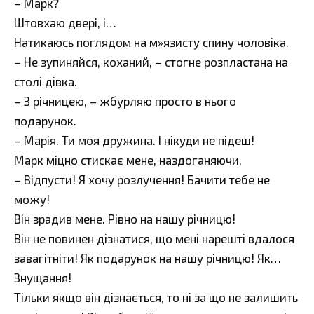
– Марк?
Штовхаю двері, і…
Натикаюсь поглядом на м»язисту спину чоловіка.
– Не зупиняйся, коханий, – стогне розпластана на
столі дівка.
– З річницею, – жбурляю просто в нього
подарунок.
– Марія. Ти моя дружина. І нікуди не підеш!
Марк міцно стискає мене, наздоганяючи.
– Відпусти! Я хочу розлучення! Бачити тебе не
можу!
Він зрадив мене. Рівно на нашу річницю!
Він не повинен дізнатися, що мені нарешті вдалося
завагітніти! Як подарунок на нашу річницю! Як…
Знущання!
Тільки якщо він дізнається, то ні за що не залишить