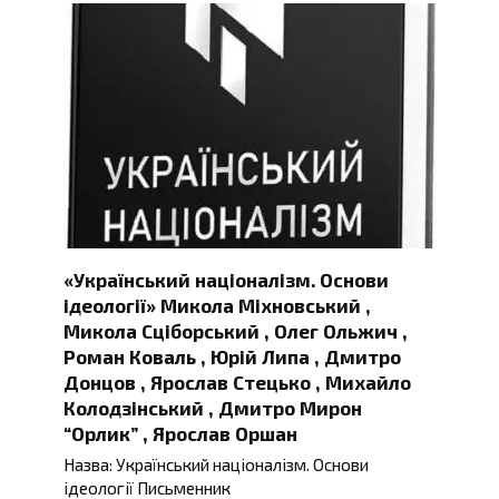
«Український націоналізм. Основи
ідеології» Микола Міхновський ,
Микола Сціборський , Олег Ольжич ,
Роман Коваль , Юрій Липа , Дмитро
Донцов , Ярослав Стецько , Михайло
Колодзінський , Дмитро Мирон
“Орлик” , Ярослав Оршан
Назва: Український націоналізм. Основи
ідеології Письменник