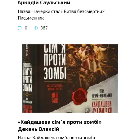
Аркадій Саульський
Назва: Начерки сталі: Битва безсмертних
Письменник
0
367
«Кайдашева сім`я проти зомбі»
Декань Олексій
Назва: Кайдашева сім`я проти зомбі