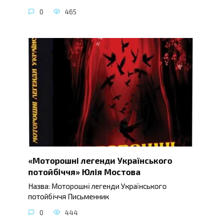
0
465
«Моторошні легенди Українського
потойбіччя» Юлія Мостова
Назва: Моторошні легенди Українського
потойбіччя Письменник
0
444