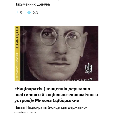
Письменник: Декань
0
573
«Націократія (концепція державно-
політичного й соціяльно-економічного
устрою)» Микола Сціборський
Назва: Націократія (концепція державно-
політичного