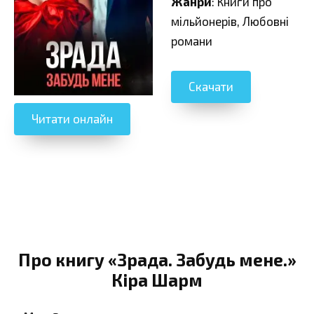
Жанри
: Книги про
мільйонерів, Любовні
романи
Скачати
Читати онлайн
Про книгу «Зрада. Забудь мене.»
Кіра Шарм