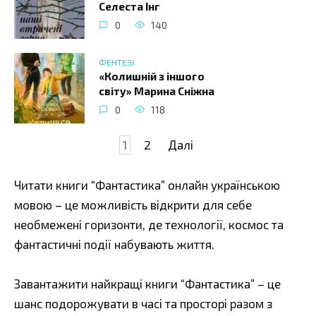
Селеста Інг
0
140
ФЕНТЕЗІ
«Колишній з іншого
світу» Марина Сніжна
0
118
Навігація
1
2
Далі
записів
Читати книги “Фантастика” онлайн українською
мовою – це можливість відкрити для себе
необмежені горизонти, де технології, космос та
фантастичні події набувають життя.
Завантажити найкращі книги “Фантастика” – це
шанс подорожувати в часі та просторі разом з