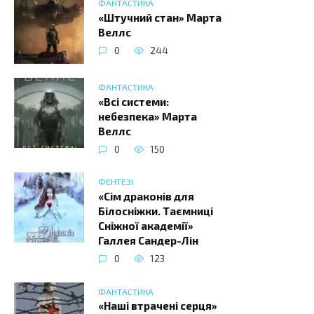
ФАНТАСТИКА
«Штучний стан» Марта
Веллс
0
244
ФАНТАСТИКА
«Всі системи:
небезпека» Марта
Веллс
0
150
ФЕНТЕЗІ
«Сім драконів для
Білосніжки. Таємниці
Сніжної академії»
Галлея Сандер-Лін
0
123
ФАНТАСТИКА
«Наші втрачені серця»