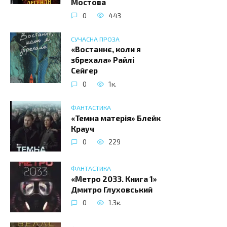
Мостова
0
443
СУЧАСНА ПРОЗА
«Востаннє, коли я
збрехала» Райлі
Сейгер
0
1к.
ФАНТАСТИКА
«Темна матерія» Блейк
Крауч
0
229
ФАНТАСТИКА
«Метро 2033. Книга 1»
Дмитро Глуховський
0
1.3к.