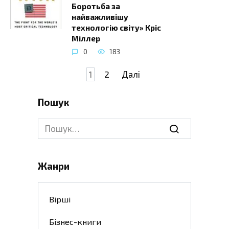
Боротьба за
найважливішу
технологію світу» Кріс
Міллер
0
183
Навігація
1
2
Далі
записів
Пошук
Search
for:
Жанри
Вірші
Бізнес-книги