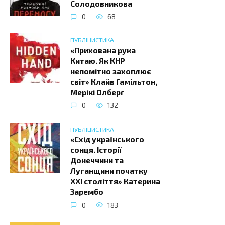
Солодовникова
0
68
ПУБЛІЦИСТИКА
«Прихована рука
Китаю. Як КНР
непомітно захоплює
світ» Клайв Гамільтон,
Мерікі Олберг
0
132
ПУБЛІЦИСТИКА
«Схід українського
сонця. Історії
Донеччини та
Луганщини початку
ХХІ століття» Катерина
Зарембо
0
183