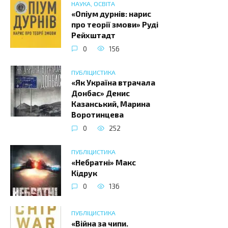
НАУКА, ОСВІТА
«Опіум дурнів: нарис
про теорії змови» Руді
Рейхштадт
0
156
ПУБЛІЦИСТИКА
«Як Україна втрачала
Донбас» Денис
Казанський, Марина
Воротинцева
0
252
ПУБЛІЦИСТИКА
«Небратні» Макс
Кідрук
0
136
ПУБЛІЦИСТИКА
«Війна за чипи.