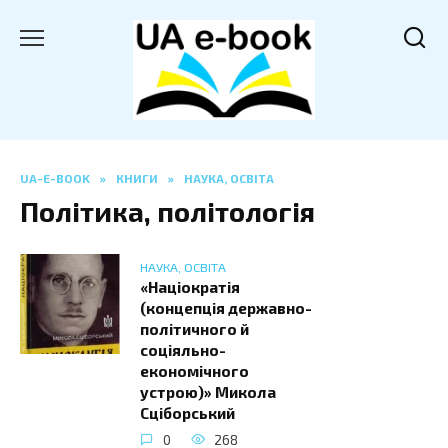
Перейти
до
вмісту
UA-E-BOOK
»
КНИГИ
»
НАУКА, ОСВІТА
Політика, політологія
НАУКА, ОСВІТА
«Націократія
(концепція державно-
політичного й
соціяльно-
економічного
устрою)» Микола
Сціборський
0
268