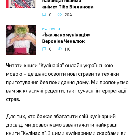
найвидатнішими
аніме» Тібо Вілланова
0
204
КУЛІНАРІЯ
«Їжа як комунікація»
Вероніка Чекалюк
0
110
Читати книги “Кулінарія” онлайн українською
мовою – це шанс освоїти нові страви та техніки
приготування без покидання дому. Ми пропонуємо
вам як класичні рецепти, так і сучасні інтерпретації
страв.
Для тих, хто бажає збагатити свій кулінарний
досвід, ми дозволяємо завантажити найкращі
книги “Кулінарія”. З цими кулінарними скарбами ви