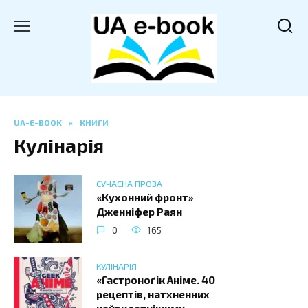
Перейти
до
вмісту
UA-E-BOOK
»
КНИГИ
Кулінарія
СУЧАСНА ПРОЗА
«Кухонний фронт»
Дженніфер Раян
0
165
КУЛІНАРІЯ
«Гастроноґік Аніме. 40
рецептів, натхненних