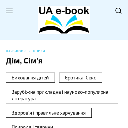
Перейти
до
вмісту
UA-E-BOOK
»
КНИГИ
Дім, Сім’я
Виховання дітей
Еротика, Секс
Зарубіжна прикладна і науково-популярна
література
Здоров’я і правильне харчування
Природа і тварини