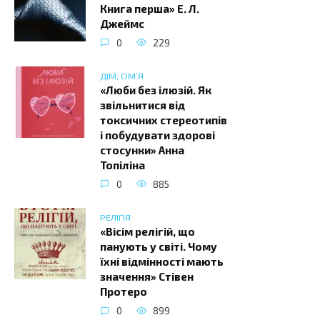
Книга перша» Е. Л.
Джеймс
0
229
ДІМ, СІМ’Я
«Люби без ілюзій. Як
звільнитися від
токсичних стереотипів
і побудувати здорові
стосунки» Анна
Топіліна
0
885
РЕЛІГІЯ
«Вісім релігій, що
панують у світі. Чому
їхні відмінності мають
значення» Стівен
Протеро
0
899