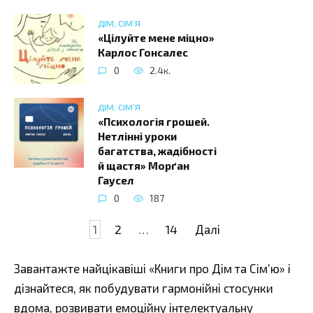
ДІМ, СІМ’Я
«Цілуйте мене міцно»
Карлос Гонсалес
0
2.4к.
ДІМ, СІМ’Я
«Психологія грошей.
Нетлінні уроки
багатства, жадібності
й щастя» Морґан
Гаусел
0
187
Навігація
1
2
…
14
Далі
записів
Завантажте найцікавіші «Книги про Дім та Сім’ю» і
дізнайтеся, як побудувати гармонійні стосунки
вдома, розвивати емоційну інтелектуальну