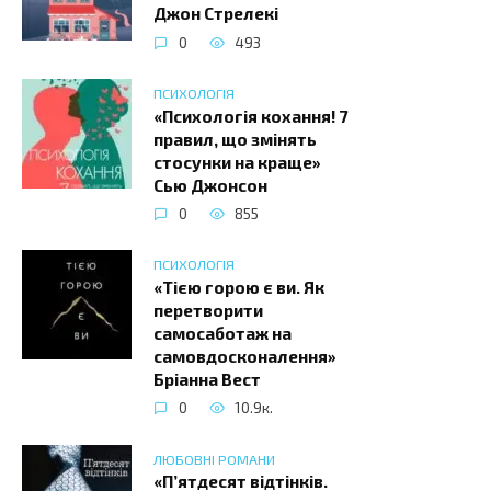
Джон Стрелекі
0
493
ПСИХОЛОГІЯ
«Психологія кохання! 7
правил, що змінять
стосунки на краще»
Сью Джонсон
0
855
ПСИХОЛОГІЯ
«Тією горою є ви. Як
перетворити
самосаботаж на
самовдосконалення»
Бріанна Вест
0
10.9к.
ЛЮБОВНІ РОМАНИ
«П’ятдесят відтінків.