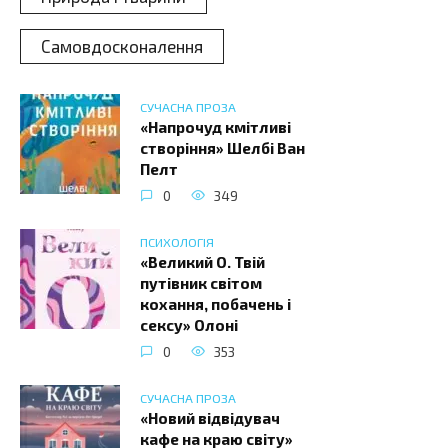
Самовдосконалення
СУЧАСНА ПРОЗА
«Напрочуд кмітливі
створіння» Шелбі Ван
Пелт
0
349
ПСИХОЛОГІЯ
«Великий О. Твій
путівник світом
кохання, побачень і
сексу» Олоні
0
353
СУЧАСНА ПРОЗА
«Новий відвідувач
кафе на краю світу»