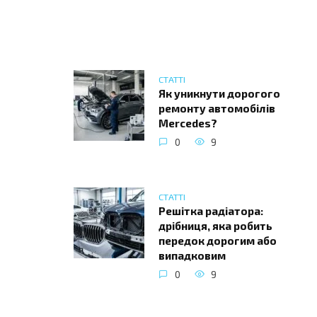
СТАТТІ
Як уникнути дорогого
ремонту автомобілів
Mercedes?
0
9
СТАТТІ
Решітка радіатора:
дрібниця, яка робить
передок дорогим або
випадковим
0
9