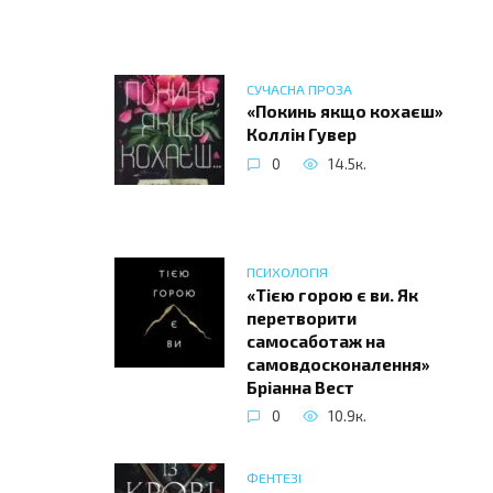
СУЧАСНА ПРОЗА
«Покинь якщо кохаєш»
Коллін Гувер
0
14.5к.
ПСИХОЛОГІЯ
«Тією горою є ви. Як
перетворити
самосаботаж на
самовдосконалення»
Бріанна Вест
0
10.9к.
ФЕНТЕЗІ