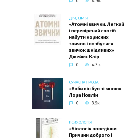
0
4.9к.
ДІМ, СІМ’Я
«Атомні звички. Легкий
і перевірений спосіб
набути корисних
звичок і позбутися
звичок шкідливих»
Джеймс Клір
0
4.3к.
СУЧАСНА ПРОЗА
«Якби він був зі мною»
Лора Новлін
0
3.9к.
ПСИХОЛОГІЯ
«Біологія поведінки.
Причини доброго і