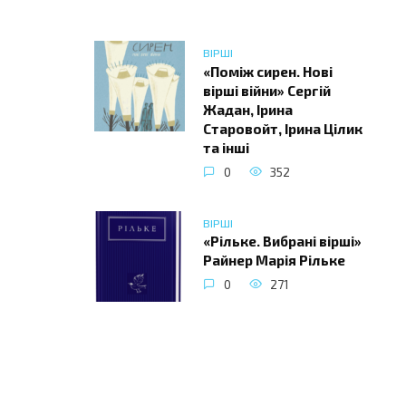
ВІРШІ
«Поміж сирен. Нові
вірші війни» Сергій
Жадан, Ірина
Старовойт, Ірина Цілик
та інші
0
352
ВІРШІ
«Рільке. Вибрані вірші»
Райнер Марія Рільке
0
271