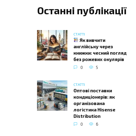
Останні публікації
СТАТТІ
Як вивчити
англійську через
книжки: чесний погляд
без рожевих окулярів
0
5
СТАТТІ
Оптові поставки
кондиціонерів: як
організована
логістика Hisense
Distribution
0
6