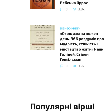
Ребекка Яррос
0
3.8к.
БІЗНЕС-КНИГИ
«Стоїцизм на кожен
день. 366 роздумів про
мудрість, стійкість і
мистецтво жити» Раян
Голідей, Стівен
Генсільман
0
3.7к.
Популярні вірші