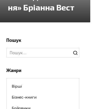
Шварц
Пошук
Search
for:
Жанри
Вірші
Бізнес-книги
Бойовики