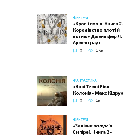
ФЕНТЕЗІ
«Кров і попіл. Книга 2.
Королівство плоті й
вогню» Дженніфер Л.
Арментраут
0
4.5к.
ФАНТАСТИКА
«Нові Темні Віки.
Колонія» Макс Кідрук
0
4к.
ФЕНТЕЗІ
«Залізне полум’я.
Емпіреї. Книга 2»