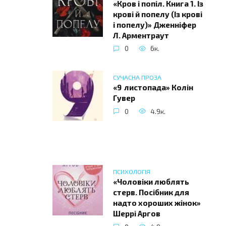
«Кров і попіл. Книга 1. Із
крові й попелу (Із крові
і попелу)» Дженніфер
Л. Арментраут
0
6к.
СУЧАСНА ПРОЗА
«9 листопада» Колін
Гувер
0
4.9к.
ПСИХОЛОГІЯ
«Чоловіки люблять
стерв. Посібник для
надто хороших жінок»
Шеррі Аргов