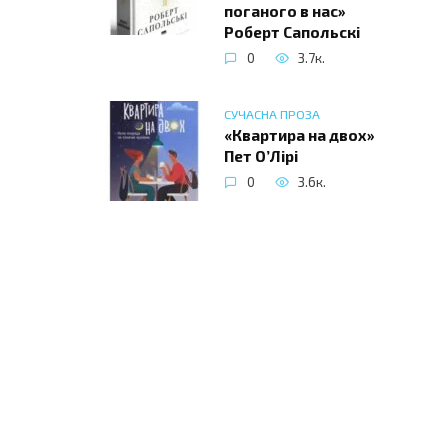
поганого в нас»
Роберт Сапольскі
0
3.7к.
СУЧАСНА ПРОЗА
«Квартира на двох»
Пет О’Лірі
0
3.6к.