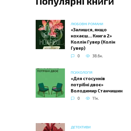
Популярні книги
ЛЮБОВНІ РОМАНИ
«Залишся, якщо
кохаєш… Книга 2»
Коллін Гувер (Колін
Гувер)
0
38.6к.
ПСИХОЛОГІЯ
«Для стосунків
потрібні двоє»
Володимир Станчишин
0
11к.
ДЕТЕКТИВИ