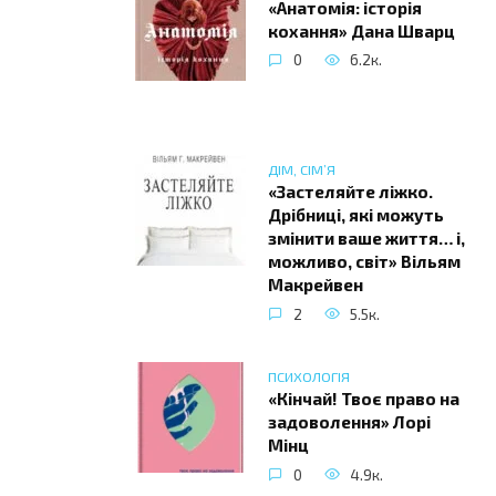
«Анатомія: історія
кохання» Дана Шварц
0
6.2к.
ДІМ, СІМ’Я
«Застеляйте ліжко.
Дрібниці, які можуть
змінити ваше життя… і,
можливо, світ» Вільям
Макрейвен
2
5.5к.
ПСИХОЛОГІЯ
«Кінчай! Твоє право на
задоволення» Лорі
Мінц
0
4.9к.