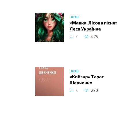
ВІРШІ
«Мавка. Лісова пісня»
Леся Українка
0
425
ВІРШІ
«Кобзар» Тарас
Шевченко
0
290