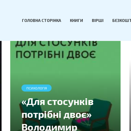
ГОЛОВНА СТОРІНКА
КНИГИ
ВІРШІ
БЕЗКОШТ
ПСИХОЛОГІЯ
«Тією горою є ви.
Як перетворити
самосаботаж на
самовдосконален