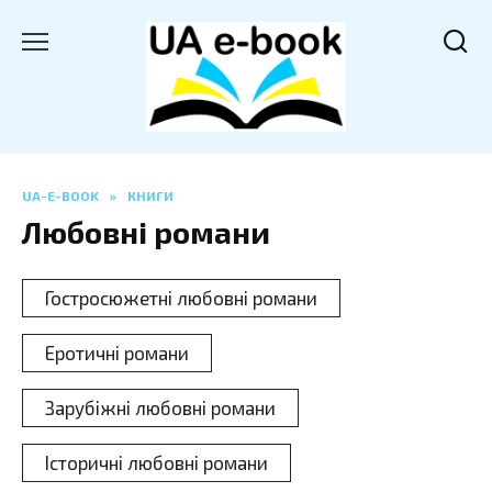
Перейти
до
вмісту
UA-E-BOOK
»
КНИГИ
Любовні романи
Гостросюжетні любовні романи
Еротичні романи
Зарубіжні любовні романи
Історичні любовні романи