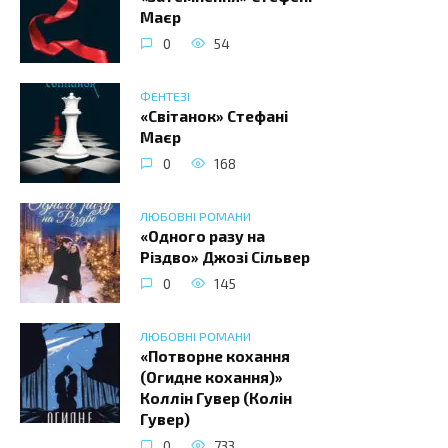
Маєр
0
54
ФЕНТЕЗІ
«Світанок» Стефані
Маєр
0
168
ЛЮБОВНІ РОМАНИ
«Одного разу на
Різдво» Джозі Сільвер
0
145
ЛЮБОВНІ РОМАНИ
«Потворне кохання
(Огидне кохання)»
Коллін Гувер (Колін
Гувер)
0
733