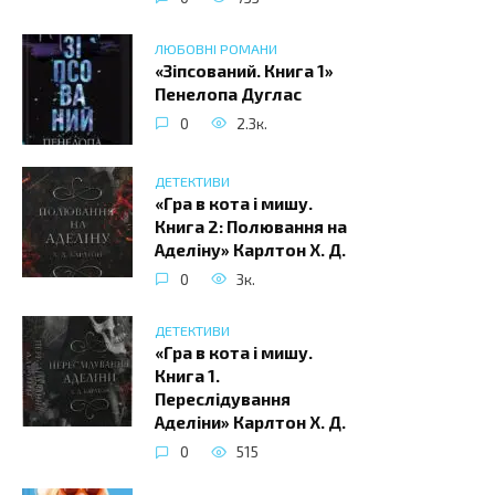
ЛЮБОВНІ РОМАНИ
«Зіпсований. Книга 1»
Пенелопа Дуглас
0
2.3к.
ДЕТЕКТИВИ
«Гра в кота і мишу.
Книга 2: Полювання на
Аделіну» Карлтон Х. Д.
0
3к.
ДЕТЕКТИВИ
«Гра в кота і мишу.
Книга 1.
Переслідування
Аделіни» Карлтон Х. Д.
0
515