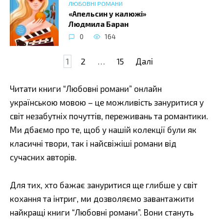
ЛЮБОВНІ РОМАНИ
«Апельсин у калюжі»
Людмила Баран
0
164
Навігація
1
2
…
15
Далі
записів
Читати книги “Любовні романи” онлайн
українською мовою – це можливість зануритися у
світ незабутніх почуттів, переживань та романтики.
Ми дбаємо про те, щоб у нашій колекції були як
класичні твори, так і найсвіжіші романи від
сучасних авторів.
Для тих, хто бажає зануритися ще глибше у світ
кохання та інтриг, ми дозволяємо завантажити
найкращі книги “Любовні романи”. Вони стануть