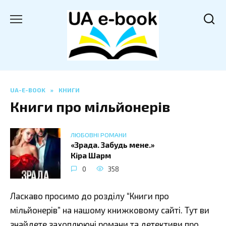
Перейти
до
вмісту
UA-E-BOOK
»
КНИГИ
Книги про мільйонерів
ЛЮБОВНІ РОМАНИ
«Зрада. Забудь мене.»
Кіра Шарм
0
358
Ласкаво просимо до розділу “Книги про
мільйонерів” на нашому книжковому сайті. Тут ви
знайдете захоплюючі романи та детективи про