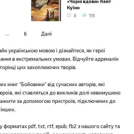
«Чорні вдови» Кейт
Куїнн
0
115
…
6
Далі
йн українською мовою і дізнайтеся, як герої
дання в екстремальних умовах. Відчуйте адреналін
сторінці цих захоплюючих творів.
книг “Бойовики” від сучасних авторів, які
ероїв, які ставляться до викликів долі невимушено
нтажити за допомогою пристроїв, підключених до
 інших.
форматах pdf, txt, rtf, epub, fb2 з нашого сайту та