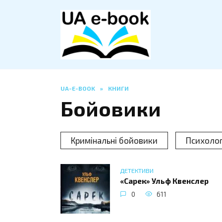
Перейти
до
вмісту
UA-E-BOOK
»
КНИГИ
Бойовики
Кримінальні бойовики
Психолог
ДЕТЕКТИВИ
«Сарек» Ульф Квенслер
0
611