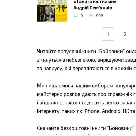
«Танці з кістками»
Андрій Сем’янків
0
906
Навігація
1
2
записів
Читайте популярні книги “Бойовики” онла
зіткнуться з небезпекою, вирішуючи зав
та напругу, які переплітаються в кожній 
Ми пишаємося нашим вибором популярних 
майстерно розповідають про справжніх г
і відважно, також їх досить легко зава
Інтернету, таких як iPhone, Android, ПК та
Скачайте безкоштовні книги “Бойовики” у 