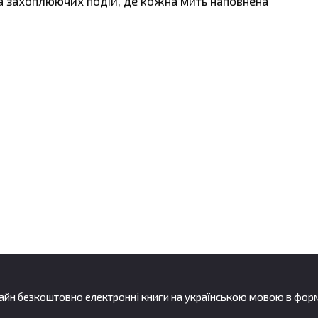
 та захоплюючих подій, де кожна мить наповнена
йн безкоштовно електронні книги на українською мовою в форматах