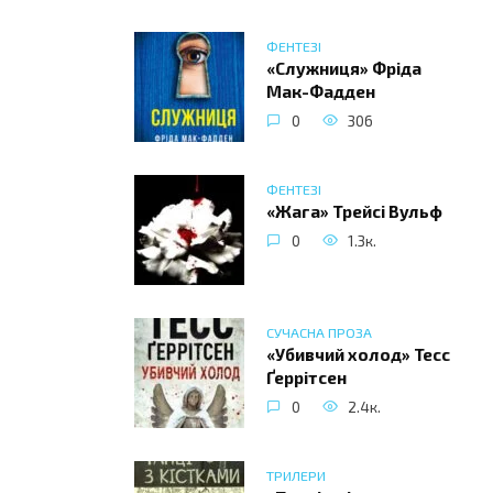
ФЕНТЕЗІ
«Служниця» Фріда
Мак-Фадден
0
306
ФЕНТЕЗІ
«Жага» Трейсі Вульф
0
1.3к.
СУЧАСНА ПРОЗА
«Убивчий холод» Тесс
Ґеррітсен
0
2.4к.
ТРИЛЕРИ