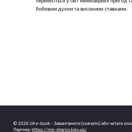
перенесіться у світ неймовірних пригод
бойовим духом та високими ставками.
© 2026 UA e-book - Завантажити (скачати) або читати онла
Партнер:
https://mir-sharov.kiev.ua/