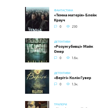
ФАНТАСТИКА
«Темна матерія» Блейк
Крауч
0
230
ДЕТЕКТИВИ
«Розум убивці» Майк
Омер
0
1.6к.
ДЕТЕКТИВИ
«Веріті» Колін Гувер
0
1.3к.
ТРИЛЕРИ