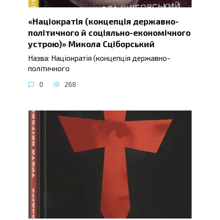
«Націократія (концепція державно-
політичного й соціяльно-економічного
устрою)» Микола Сціборський
Назва: Націократія (концепція державно-
політичного
0
268