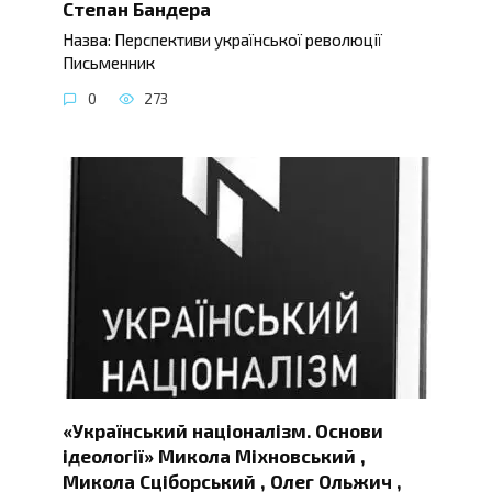
Степан Бандера
Назва: Перспективи української революції
Письменник
0
273
«Український націоналізм. Основи
ідеології» Микола Міхновський ,
Микола Сціборський , Олег Ольжич ,