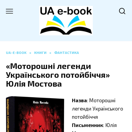
Перейти
до
вмісту
UA-E-BOOK
»
КНИГИ
»
ФАНТАСТИКА
«Моторошні легенди
Українського потойбіччя»
Юлія Мостова
Назва
: Моторошні
легенди Українського
потойбіччя
Письменник
: Юлія