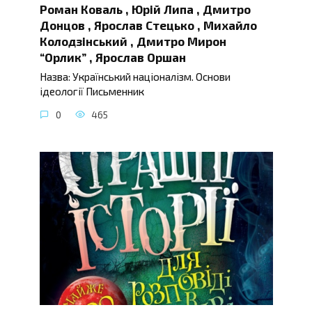
Роман Коваль , Юрій Липа , Дмитро
Донцов , Ярослав Стецько , Михайло
Колодзінський , Дмитро Мирон
“Орлик” , Ярослав Оршан
Назва: Український націоналізм. Основи
ідеології Письменник
0
465