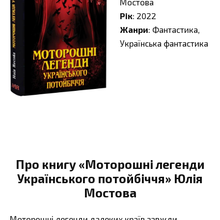
Мостова
Рік
: 2022
Жанри
: Фантастика,
Українська фантастика
Про книгу «Моторошні легенди
Українського потойбіччя» Юлія
Мостова
Моторошні легенди далеких країв завжди