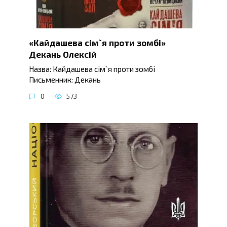
«Кайдашева сім`я проти зомбі»
Декань Олексій
Назва: Кайдашева сім`я проти зомбі
Письменник: Декань
0
573