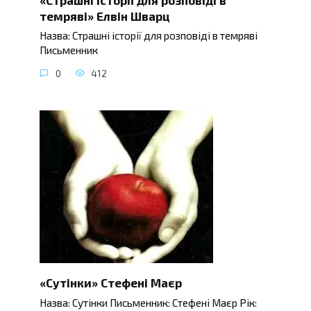
темряві» Елвін Шварц
Назва: Страшні історії для розповіді в темряві
Письменник
0
412
«Сутінки» Стефені Маєр
Назва: Сутінки Письменник: Стефені Маєр Рік: