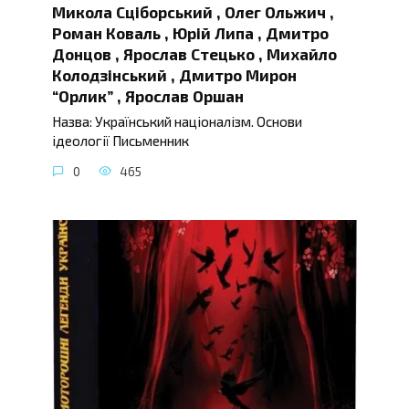
Микола Сціборський , Олег Ольжич ,
Роман Коваль , Юрій Липа , Дмитро
Донцов , Ярослав Стецько , Михайло
Колодзінський , Дмитро Мирон
“Орлик” , Ярослав Оршан
Назва: Український націоналізм. Основи
ідеології Письменник
0
465