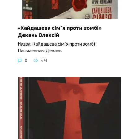
«Кайдашева сім`я проти зомбі»
Декань Олексій
Назва: Кайдашева сім`я проти зомбі
Письменник: Декань
0
573