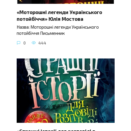
«Моторошні легенди Українського
потойбіччя» Юлія Мостова
Назва: Моторошні легенди Українського
потойбіччя Письменник
0
444
«Страшні історії для розповіді в