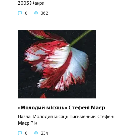
2005 Жанри
0
362
«Молодий місяць» Стефені Маєр
Назва: Молодий місяць Письменник: Стефені
Маєр Рік
0
234