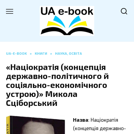
Перейти
до
вмісту
UA-E-BOOK
»
КНИГИ
»
НАУКА, ОСВІТА
«Націократія (концепція
державно-політичного й
соціяльно-економічного
устрою)» Микола
Сціборський
Назва
: Націократія
(концепція державно-