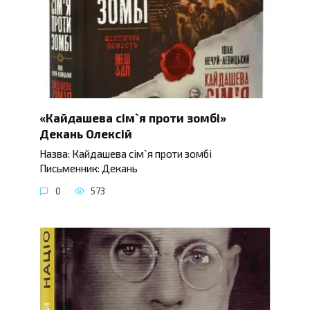
«Кайдашева сім`я проти зомбі»
Декань Олексій
Назва: Кайдашева сім`я проти зомбі
Письменник: Декань
0
573