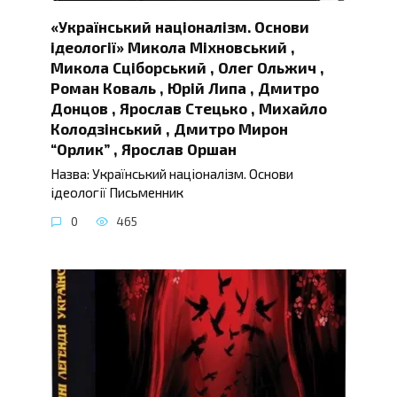
«Український націоналізм. Основи
ідеології» Микола Міхновський ,
Микола Сціборський , Олег Ольжич ,
Роман Коваль , Юрій Липа , Дмитро
Донцов , Ярослав Стецько , Михайло
Колодзінський , Дмитро Мирон
“Орлик” , Ярослав Оршан
Назва: Український націоналізм. Основи
ідеології Письменник
0
465