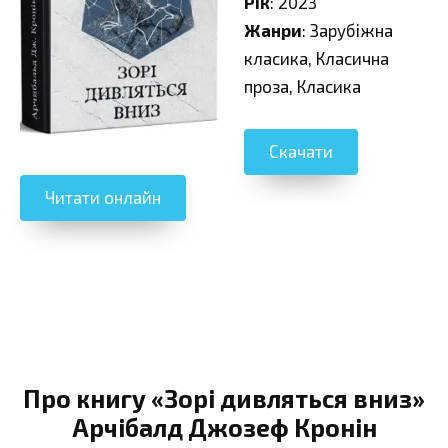
Рік
: 2023
Жанри
: Зарубіжна
класика, Класична
проза, Класика
Скачати
Читати онлайн
Про книгу «Зорі дивляться вниз»
Арчібалд Джозеф Кронін