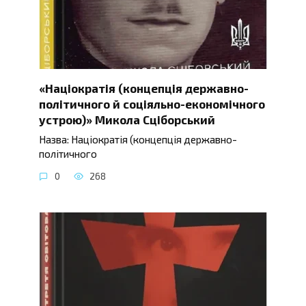
«Націократія (концепція державно-
політичного й соціяльно-економічного
устрою)» Микола Сціборський
Назва: Націократія (концепція державно-
політичного
0
268