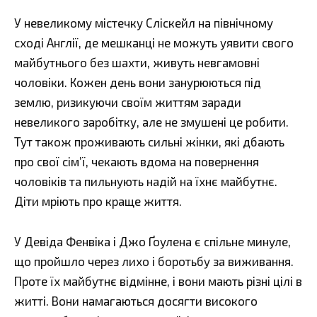
У невеликому містечку Сліскейл на північному
сході Англії, де мешканці не можуть уявити свого
майбутнього без шахти, живуть невгамовні
чоловіки. Кожен день вони занурюються під
землю, ризикуючи своїм життям заради
невеликого заробітку, але не змушені це робити.
Тут також проживають сильні жінки, які дбають
про свої сім’ї, чекають вдома на повернення
чоловіків та пильнують надій на їхнє майбутнє.
Діти мріють про краще життя.
У Девіда Фенвіка і Джо Ґоулена є спільне минуле,
що пройшло через лихо і боротьбу за виживання.
Проте їх майбутнє відмінне, і вони мають різні цілі в
житті. Вони намагаються досягти високого