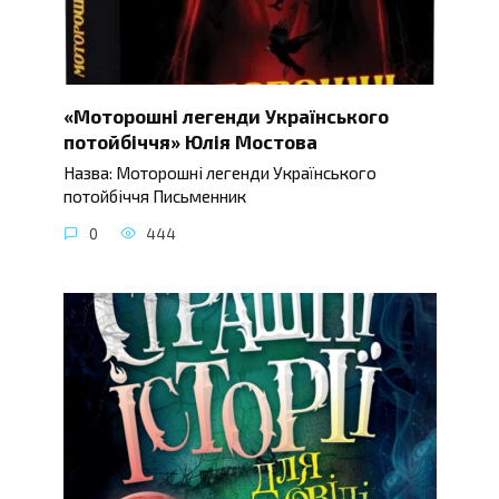
«Моторошні легенди Українського
потойбіччя» Юлія Мостова
Назва: Моторошні легенди Українського
потойбіччя Письменник
0
444