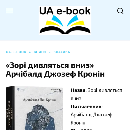
Перейти
до
вмісту
UA-E-BOOK
»
КНИГИ
»
КЛАСИКА
«Зорі дивляться вниз»
Арчібалд Джозеф Кронін
Назва
: Зорі дивляться
вниз
Письменник
:
Арчібалд Джозеф
Кронін