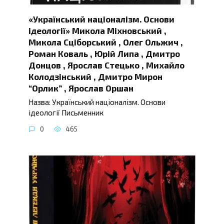
«Український націоналізм. Основи
ідеології» Микола Міхновський ,
Микола Сціборський , Олег Ольжич ,
Роман Коваль , Юрій Липа , Дмитро
Донцов , Ярослав Стецько , Михайло
Колодзінський , Дмитро Мирон
“Орлик” , Ярослав Оршан
Назва: Український націоналізм. Основи
ідеології Письменник
0
465