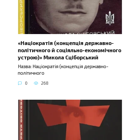
«Націократія (концепція державно-
політичного й соціяльно-економічного
устрою)» Микола Сціборський
Назва: Націократія (концепція державно-
політичного
0
268