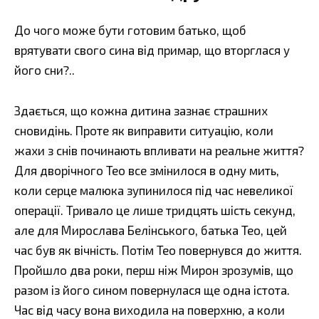
До чого може бути готовим батько, щоб
врятувати свого сина від примар, що вторглася у
його сни?..
Здається, що кожна дитина зазнає страшних
сновидінь. Проте як виправити ситуацію, коли
жахи з снів починають впливати на реальне життя?
Для дворічного Тео все змінилося в одну мить,
коли серце малюка зупинилося під час невеликої
операції. Тривало це лише тридцять шість секунд,
але для Мирослава Белінського, батька Тео, цей
час був як вічність. Потім Тео повернувся до життя.
Пройшло два роки, перш ніж Мирон зрозумів, що
разом із його сином повернулася ще одна істота.
Час від часу вона виходила на поверхню, а коли