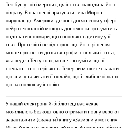
Тео був у світі мертвих, ця істота знаходила його
відразу. В прагненні врятувати сина Мирон
вирушає до Америки, де нові досягнення у сфері
нейротехнологій можуть допомогти зрозуміти та
подолати кошмари, що сповідають дитину у її
снах. Проте він і не підозрює, що його рішення
може призвести до катастрофи, оскільки істота,
яка веде з Тео у снах, може зрозуміти, що її
стежать і спостерігають. Тепер ви можете скачати
цю книгу та читати її онлайн, щоб глибше пізнати
цю захоплюючу історію.
У нашій електронній-бібліотеці вас чекає
можливість безкоштовно отримати повну версію і
завантажити (скачати) книгу «Зазирни у мої сни»
Макс Кідрук на українській мові. Ви можете обрати