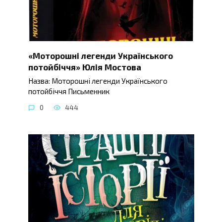
«Моторошні легенди Українського
потойбіччя» Юлія Мостова
Назва: Моторошні легенди Українського
потойбіччя Письменник
0
444