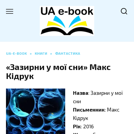
Перейти
до
вмісту
UA-E-BOOK
»
КНИГИ
»
ФАНТАСТИКА
«Зазирни у мої сни» Макс
Кідрук
Назва
: Зазирни у мої
сни
Письменник
: Макс
Кідрук
Рік
: 2016