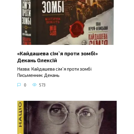
«Кайдашева сім`я проти зомбі»
Декань Олексій
Назва: Кайдашева сім`я проти зомбі
Письменник: Декань
0
573