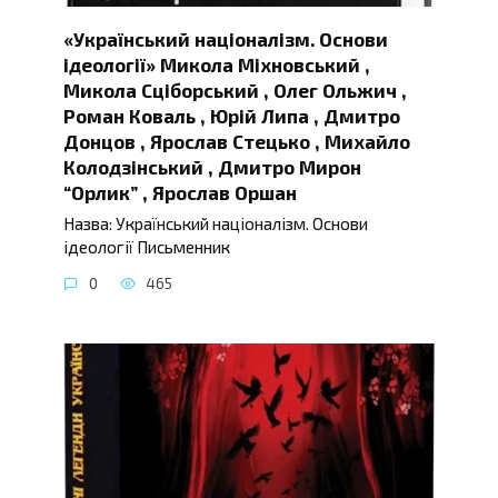
«Український націоналізм. Основи
ідеології» Микола Міхновський ,
Микола Сціборський , Олег Ольжич ,
Роман Коваль , Юрій Липа , Дмитро
Донцов , Ярослав Стецько , Михайло
Колодзінський , Дмитро Мирон
“Орлик” , Ярослав Оршан
Назва: Український націоналізм. Основи
ідеології Письменник
0
465