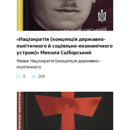
«Націократія (концепція державно-
політичного й соціяльно-економічного
устрою)» Микола Сціборський
Назва: Націократія (концепція державно-
політичного
0
268