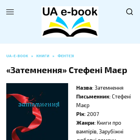
Перейти
до
вмісту
UA-E-BOOK
»
КНИГИ
»
ФЕНТЕЗІ
«Затемнення» Стефені Маєр
Назва
: Затемнення
Письменник
: Стефені
Маєр
Рік
: 2007
Жанри
: Книги про
вампірів, Зарубіжні
любовні романи,