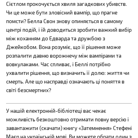
Сієтлом прокочується хвиля загадкових убивств.
Чи це може бути зловісний вампір, що прагне
помсти? Белла Свон знову опиняється в самому
центрі подій, і їй доводиться зробити важкий вибір
між коханням до Едварда та дружбою з
Джейкобом. Вона розуміє, що її рішення може
розпалити давню ворожнечу між вампірами та
вовкулаками. Час спливає, і Беллі потрібно
ухвалити рішення, що визначить її долю: життя чи
смерть. Але що насправді означають ці поняття в
світі безсмертних?
У нашій електронній-бібліотеці вас чекає
можливість безкоштовно отримати повну версію і
завантажити (скачати) книгу «Затемнення» Стефені
Маєр на українській мові. Ви можете обрати один з