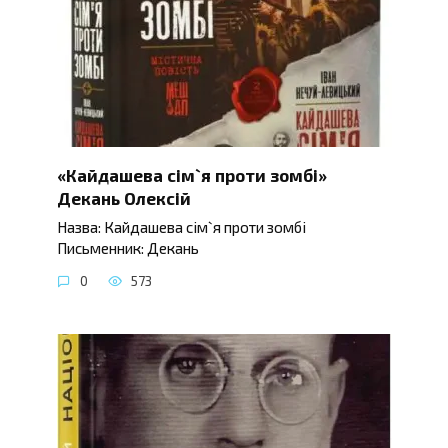
«Кайдашева сім`я проти зомбі»
Декань Олексій
Назва: Кайдашева сім`я проти зомбі
Письменник: Декань
0
573