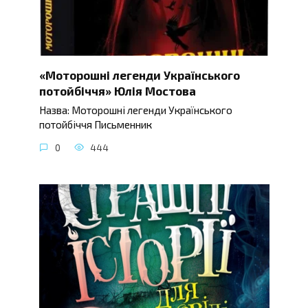
«Моторошні легенди Українського
потойбіччя» Юлія Мостова
Назва: Моторошні легенди Українського
потойбіччя Письменник
0
444