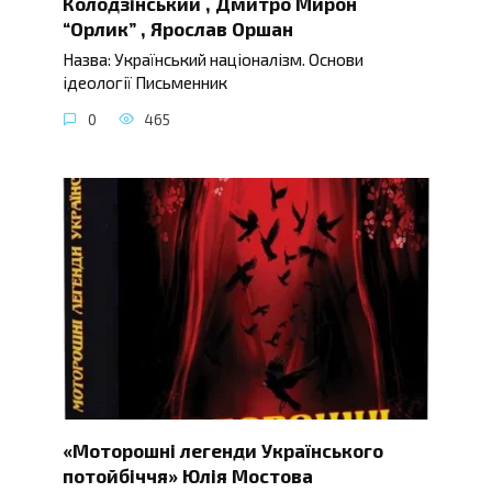
Колодзінський , Дмитро Мирон
“Орлик” , Ярослав Оршан
Назва: Український націоналізм. Основи
ідеології Письменник
0
465
«Моторошні легенди Українського
потойбіччя» Юлія Мостова