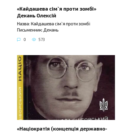
«Кайдашева сім`я проти зомбі»
Декань Олексій
Назва: Кайдашева сім`я проти зомбі
Письменник: Декань
0
573
«Націократія (концепція державно-