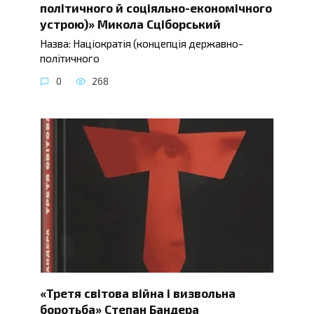
політичного й соціяльно-економічного
устрою)» Микола Сціборський
Назва: Націократія (концепція державно-
політичного
0
268
«Третя світова війна і визвольна
боротьба» Степан Бандера