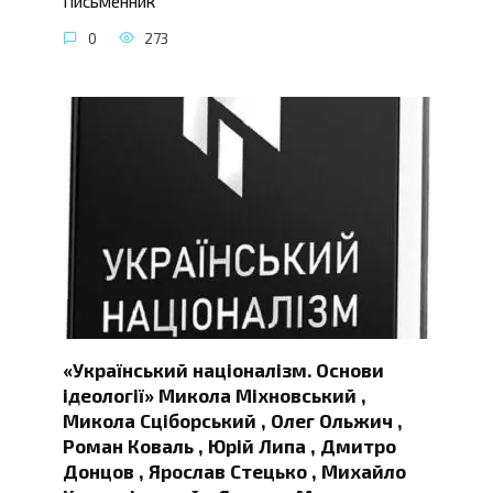
Письменник
0
273
«Український націоналізм. Основи
ідеології» Микола Міхновський ,
Микола Сціборський , Олег Ольжич ,
Роман Коваль , Юрій Липа , Дмитро
Донцов , Ярослав Стецько , Михайло