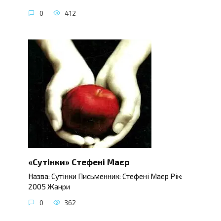
0
412
«Сутінки» Стефені Маєр
Назва: Сутінки Письменник: Стефені Маєр Рік:
2005 Жанри
0
362