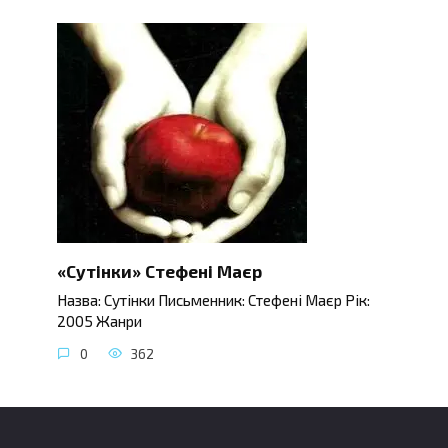
«Сутінки» Стефені Маєр
Назва: Сутінки Письменник: Стефені Маєр Рік:
2005 Жанри
0
362