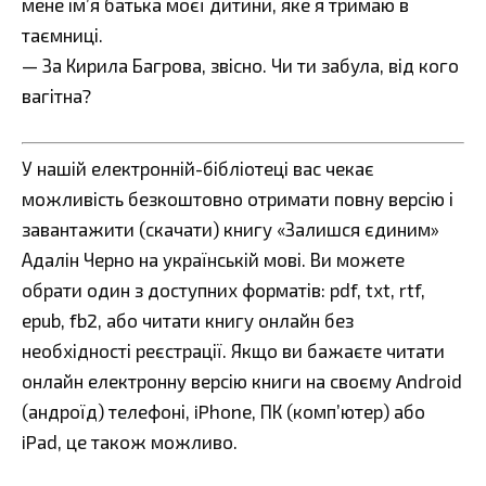
мене ім’я батька моєї дитини, яке я тримаю в
таємниці.
— За Кирила Багрова, звісно. Чи ти забула, від кого
вагітна?
У нашій електронній-бібліотеці вас чекає
можливість безкоштовно отримати повну версію і
завантажити (скачати) книгу «Залишся єдиним»
Адалін Черно на українській мові. Ви можете
обрати один з доступних форматів: pdf, txt, rtf,
epub, fb2, або читати книгу онлайн без
необхідності реєстрації. Якщо ви бажаєте читати
онлайн електронну версію книги на своєму Android
(андроїд) телефоні, iPhone, ПК (комп’ютер) або
iPad, це також можливо.