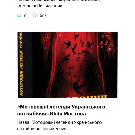
ідеології Письменник
0
465
«Моторошні легенди Українського
потойбіччя» Юлія Мостова
Назва: Моторошні легенди Українського
потойбіччя Письменник