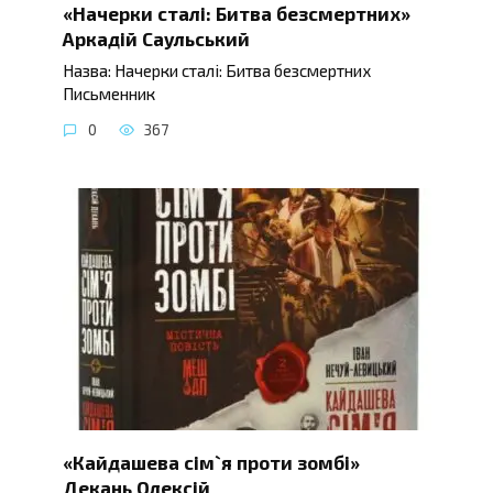
«Начерки сталі: Битва безсмертних»
Аркадій Саульський
Назва: Начерки сталі: Битва безсмертних
Письменник
0
367
«Кайдашева сім`я проти зомбі»
Декань Олексій