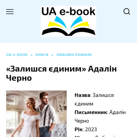
Перейти
до
вмісту
UA-E-BOOK
»
КНИГИ
»
ЛЮБОВНІ РОМАНИ
«Залишся єдиним» Адалін
Черно
Назва
: Залишся
єдиним
Письменник
: Адалін
Черно
Рік
: 2023