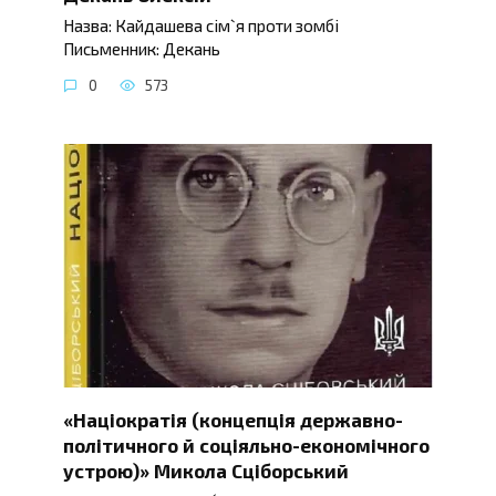
Назва: Кайдашева сім`я проти зомбі
Письменник: Декань
0
573
«Націократія (концепція державно-
політичного й соціяльно-економічного
устрою)» Микола Сціборський