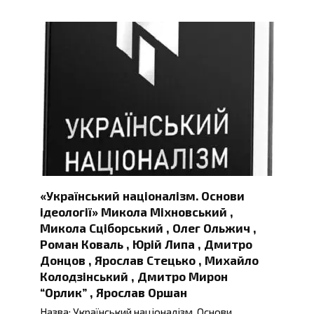
«Український націоналізм. Основи
ідеології» Микола Міхновський ,
Микола Сціборський , Олег Ольжич ,
Роман Коваль , Юрій Липа , Дмитро
Донцов , Ярослав Стецько , Михайло
Колодзінський , Дмитро Мирон
“Орлик” , Ярослав Оршан
Назва: Український націоналізм. Основи