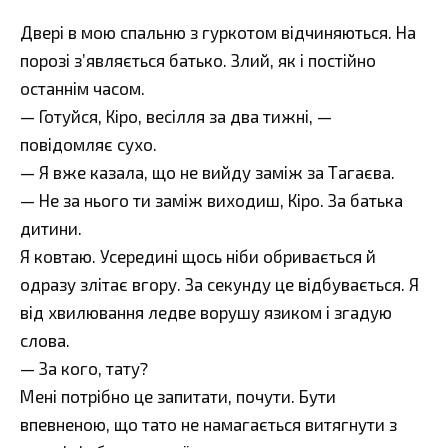
Двері в мою спальню з гуркотом відчиняються. На
порозі з’являється батько. Злий, як і постійно
останнім часом.
— Готуйся, Кіро, весілля за два тижні, —
повідомляє сухо.
— Я вже казала, що не вийду заміж за Тагаєва.
— Не за нього ти заміж виходиш, Кіро. За батька
дитини.
Я ковтаю. Усередині щось ніби обривається й
одразу злітає вгору. За секунду це відбувається. Я
від хвилювання ледве ворушу язиком і згадую
слова.
— За кого, тату?
Мені потрібно це запитати, почути. Бути
впевненою, що тато не намагається витягнути з