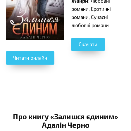
Жанри
: Любовні
романи, Еротичні
романи, Сучасні
любовні романи
Скачати
Читати онлайн
Про книгу «Залишся єдиним»
Адалін Черно