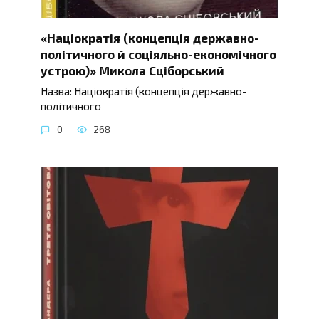
«Націократія (концепція державно-
політичного й соціяльно-економічного
устрою)» Микола Сціборський
Назва: Націократія (концепція державно-
політичного
0
268