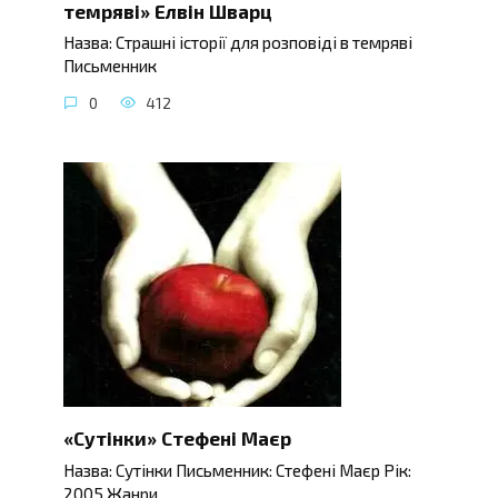
темряві» Елвін Шварц
Назва: Страшні історії для розповіді в темряві
Письменник
0
412
«Сутінки» Стефені Маєр
Назва: Сутінки Письменник: Стефені Маєр Рік:
2005 Жанри