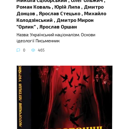
Роман Коваль , Юрій Липа , Дмитро
Донцов , Ярослав Стецько , Михайло
Колодзінський , Дмитро Мирон
“Орлик” , Ярослав Оршан
Назва: Український націоналізм. Основи
ідеології Письменник
0
465