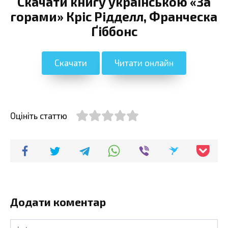
Скачати книгу українською «За
горами» Кріс Рідделл, Франческа
Ґіббонс
Скачати
Читати онлайн
Оцініть статтю
Додати коментар
Ім'я