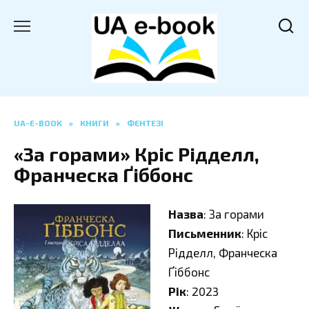
Перейти
до
вмісту
UA-E-BOOK
»
КНИГИ
»
ФЕНТЕЗІ
«За горами» Кріс Рідделл,
Франческа Ґіббонс
Назва
: За горами
Письменник
: Кріс
Рідделл, Франческа
Ґіббонс
Рік
: 2023