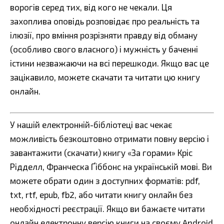
ворогів серед тих, від кого не чекали. Ця
захоплива оповідь розповідає про реальність та
ілюзії, про вміння розрізняти правду від обману
(особливо свого власного) і мужність у баченні
істини незважаючи на всі перешкоди. Якщо вас це
зацікавило, можете скачати та читати цю книгу
онлайн.
У нашій електронній-бібліотеці вас чекає
можливість безкоштовно отримати повну версію і
завантажити (скачати) книгу «За горами» Кріс
Рідделл, Франческа Ґіббонс на українській мові. Ви
можете обрати один з доступних форматів: pdf,
txt, rtf, epub, fb2, або читати книгу онлайн без
необхідності реєстрації. Якщо ви бажаєте читати
онлайн електронну версію книги на своєму Android