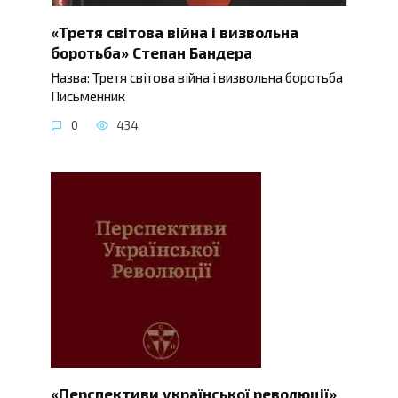
«Третя світова війна і визвольна
боротьба» Степан Бандера
Назва: Третя світова війна і визвольна боротьба
Письменник
0
434
«Перспективи української революції»