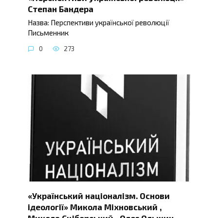
Степан Бандера
Назва: Перспективи української революції
Письменник
0
273
«Український націоналізм. Основи
ідеології» Микола Міхновський ,
Микола Сціборський , Олег Ольжич ,