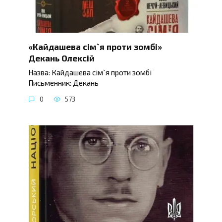
«Кайдашева сім`я проти зомбі»
Декань Олексій
Назва: Кайдашева сім`я проти зомбі
Письменник: Декань
0
573