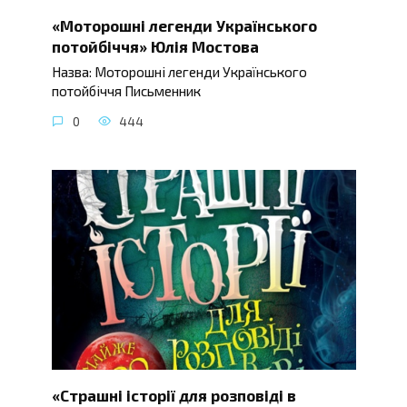
«Моторошні легенди Українського
потойбіччя» Юлія Мостова
Назва: Моторошні легенди Українського
потойбіччя Письменник
0
444
«Страшні історії для розповіді в