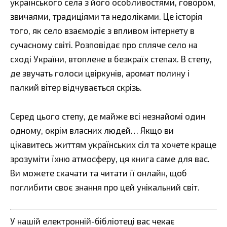
українського села з його особливостями, говором,
звичаями, традиціями та недоліками. Це історія
того, як село взаємодіє з впливом інтернету в
сучасному світі. Розповідає про спляче село на
сході України, втоплене в безкраїх степах. В степу,
де звучать голоси цвіркунів, аромат полину і
палкий вітер відчувається скрізь.
Серед цього степу, де майже всі незнайомі один
одному, окрім власних людей… Якщо ви
цікавитесь життям українських сіл та хочете краще
зрозуміти їхню атмосферу, ця книга саме для вас.
Ви можете скачати та читати її онлайн, щоб
поглибити своє знання про цей унікальний світ.
У нашій електронній-бібліотеці вас чекає