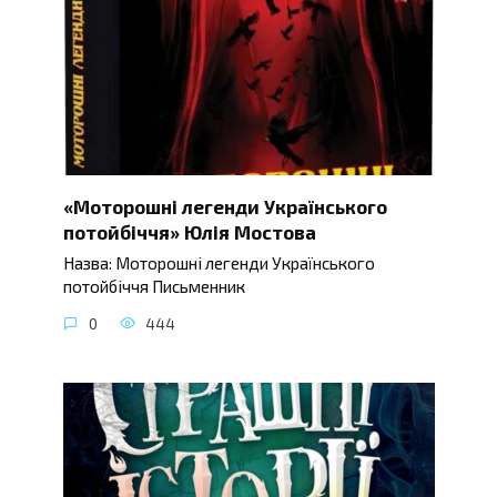
«Моторошні легенди Українського
потойбіччя» Юлія Мостова
Назва: Моторошні легенди Українського
потойбіччя Письменник
0
444