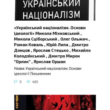
«Український націоналізм. Основи
ідеології» Микола Міхновський ,
Микола Сціборський , Олег Ольжич ,
Роман Коваль , Юрій Липа , Дмитро
Донцов , Ярослав Стецько , Михайло
Колодзінський , Дмитро Мирон
“Орлик” , Ярослав Оршан
Назва: Український націоналізм. Основи
ідеології Письменник
0
465