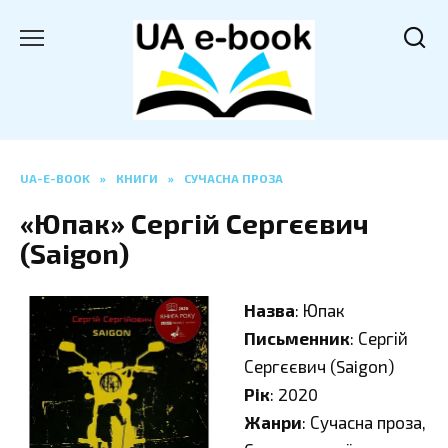
Перейти
до
вмісту
UA-E-BOOK
»
КНИГИ
»
СУЧАСНА ПРОЗА
«Юпак» Сергій Сергєєвич
(Saigon)
Назва
: Юпак
Письменник
: Сергій
Сергєєвич (Saigon)
Рік
: 2020
Жанри
: Сучасна проза,