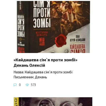
«Кайдашева сім`я проти зомбі»
Декань Олексій
Назва: Кайдашева сім`я проти зомбі
Письменник: Декань
0
573