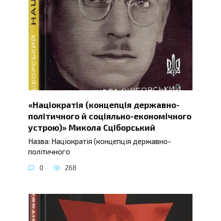
«Націократія (концепція державно-
політичного й соціяльно-економічного
устрою)» Микола Сціборський
Назва: Націократія (концепція державно-
політичного
0
268