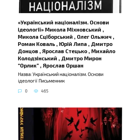
«Український націоналізм. Основи
ідеології» Микола Міхновський ,
Микола Сціборський , Олег Ольжич ,
Роман Коваль , Юрій Липа , Дмитро
Донцов , Ярослав Стецько , Михайло
Колодзінський , Дмитро Мирон
“Орлик” , Ярослав Оршан
Назва: Український націоналізм. Основи
ідеології Письменник
0
465