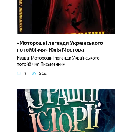
«Моторошні легенди Українського
потойбіччя» Юлія Мостова
Назва: Моторошні легенди Українського
потойбіччя Письменник
0
444