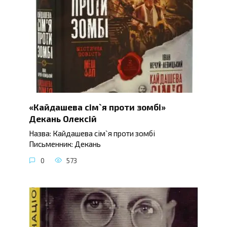
«Кайдашева сім`я проти зомбі»
Декань Олексій
Назва: Кайдашева сім`я проти зомбі
Письменник: Декань
0
573