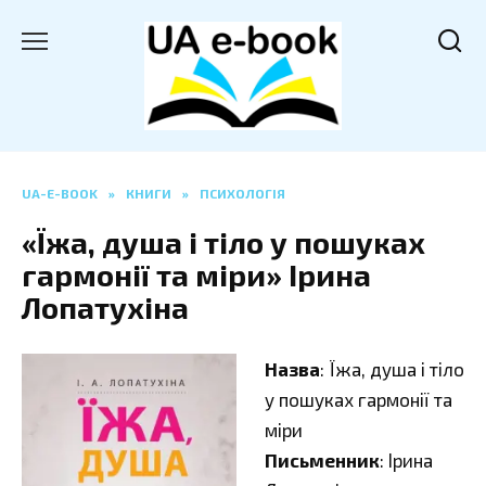
Перейти
до
вмісту
UA-E-BOOK
»
КНИГИ
»
ПСИХОЛОГІЯ
«Їжа, душа і тіло у пошуках
гармонії та міри» Ірина
Лопатухіна
Назва
: Їжа, душа і тіло
у пошуках гармонії та
міри
Письменник
: Ірина