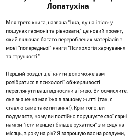
Лопатухіна
Моя третя книга, названа “Їжа, душа і тіло: у
пошуках гармонії та рівноваги,” це новий проект,
який включає багато перероблених матеріалів з
моєї “попередньої” книги “Психологія харчування
та стрункості.”
Перший розділ цієї книги допоможе вам
розібратися в психології обжерливості і
переглянути ваші відносини з їжею. Ви осмислите,
яке значення має їжа в вашому житті (так, я
ставлю саме таке питання!). Крім того, ви
подумаєте, чому ви постійно порушуєте свої гарні
наміри “їсти менше і більше рухатися” з місяця на
місяць, з року на рік? Я запрошую вас на роздуми,