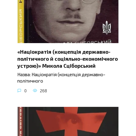
«Націократія (концепція державно-
політичного й соціяльно-економічного
устрою)» Микола Сціборський
Назва: Націократія (концепція державно-
політичного
0
268