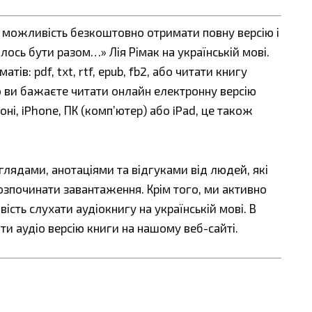
є можливість безкоштовно отримати повну версію і
ось бути разом…» Лія Рімак на українській мові.
в: pdf, txt, rtf, epub, fb2, або читати книгу
що ви бажаєте читати онлайн електронну версію
ні, iPhone, ПК (комп’ютер) або iPad, це також
ядами, анотаціями та відгуками від людей, які
озпочинати завантаження. Крім того, ми активно
сть слухати аудіокнигу на українській мові. В
ти аудіо версію книги на нашому веб-сайті.