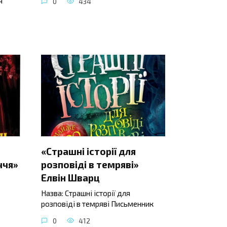
я
0
434
«Страшні історії для
ччя»
розповіді в темряві»
Елвін Шварц
Назва: Страшні історії для
розповіді в темряві Письменник
0
412