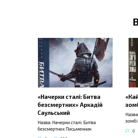
«Начерки сталі: Битва
«Ка
безсмертних» Аркадій
зомб
Саульський
Назва
зомбі
Назва: Начерки сталі: Битва
безсмертних Письменник
0