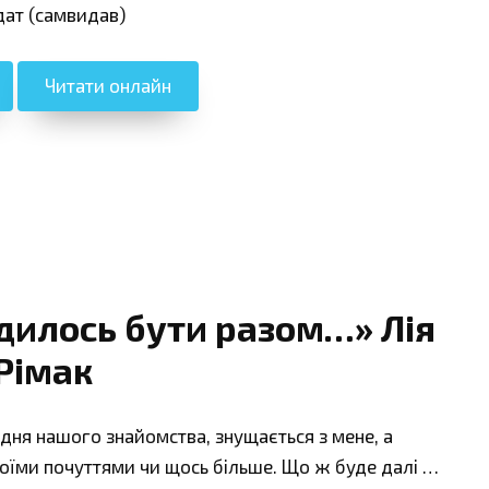
дат (самвидав)
Читати онлайн
дилось бути разом…» Лія
Рімак
 дня нашого знайомства, знущається з мене, а
оїми почуттями чи щось більше. Що ж буде далі …