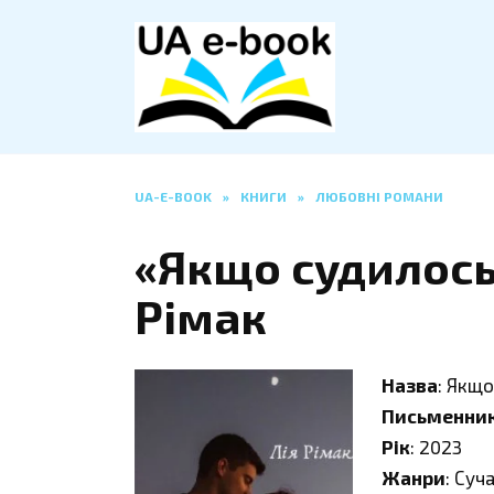
Перейти
до
вмісту
UA-E-BOOK
»
КНИГИ
»
ЛЮБОВНІ РОМАНИ
«Якщо судилось
Рімак
Назва
: Якщ
Письменни
Рік
: 2023
Жанри
: Суч