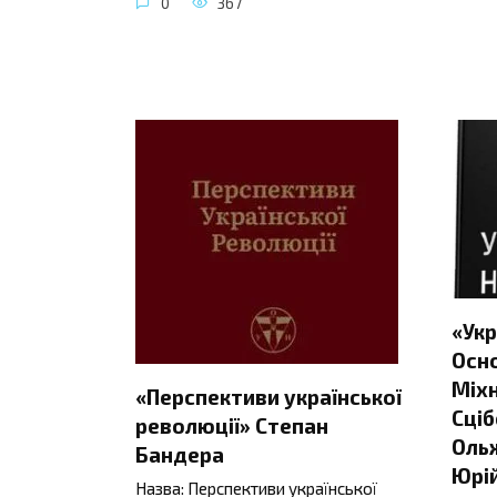
0
367
«Укр
Осно
Міхн
«Перспективи української
Сціб
революції» Степан
Ольж
Бандера
Юрій
Назва: Перспективи української