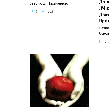
Донц
революції Письменник
, Ми
0
273
Дмит
Яро
Назва
Основ
0