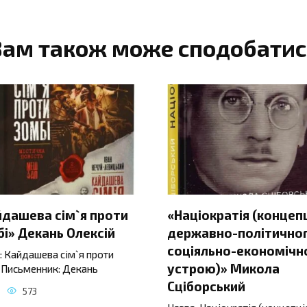
Вам також може сподобатис
йдашева сім`я проти
«Націократія (концеп
і» Декань Олексій
державно-політичног
соціяльно-економічн
: Кайдашева сім`я проти
устрою)» Микола
 Письменник: Декань
Сціборський
573