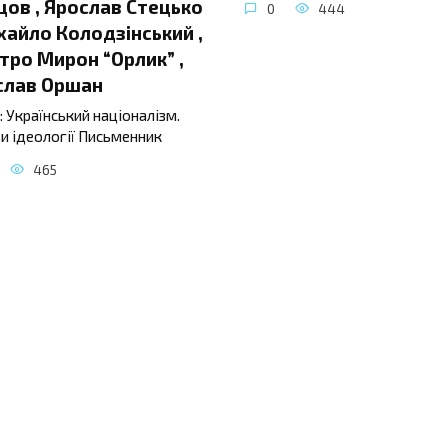
ов , Ярослав Стецько
0
444
хайло Колодзінський ,
ро Мирон “Орлик” ,
слав Оршан
: Український націоналізм.
и ідеології Письменник
465