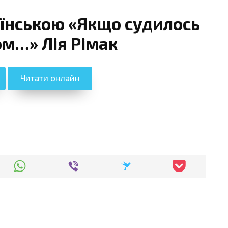
аїнською «Якщо судилось
ом…» Лія Рімак
Читати онлайн