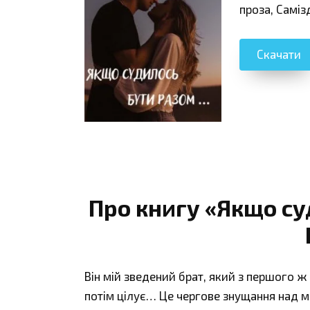
проза, Саміз
Скачати
Про книгу «Якщо су
Він мій зведений брат, який з першого ж
потім цілує… Це чергове знущання над м