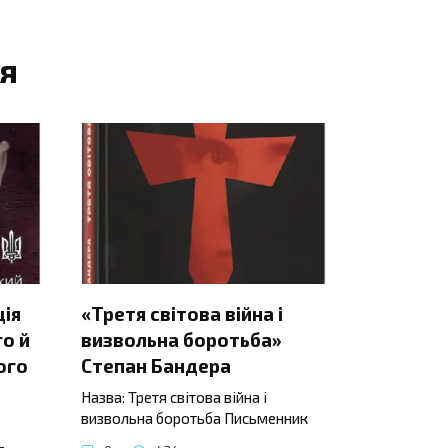
я
ція
«Третя світова війна і
о й
визвольна боротьба»
ого
Степан Бандера
Назва: Третя світова війна і
визвольна боротьба Письменник