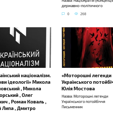
Назва: Націократія (концепці
державно-політичного
0
268
аїнський націоналізм.
«Моторошні легенди
ви ідеології» Микола
Українського потойбі
овський , Микола
Юлія Мостова
орський , Олег
Назва: Моторошні легенди
ич , Роман Коваль ,
Українського потойбіччя
Письменник
 Липа , Дмитро