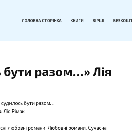
ГОЛОВНА СТОРІНКА
КНИГИ
ВІРШІ
БЕЗКОШТ
 бути разом…» Лія
о судилось бути разом…
к
: Лія Рімак
асні любовні романи, Любовні романи, Сучасна