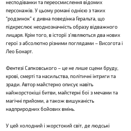
несподіванки та переосмислення відомих
персонажів. У цьому романі однією з таких
“родзинок” є дивна поведінка Геральта, що
підкреслює неоднозначність образу відважного
лицаря. Крім того, в історії з’являються два нових
герої з абсолютно різними поглядами – Висогота і
Лео Бонарт.
Фентезі Сапковського – це не лише сцени бруду,
крові, смерті та насильства, політичні інтриги та
зради. Автор майстерно описує навіть
найжорстокіші битви, майстерні бої з мечами та
магічні прийоми, а також вишуканість
надприродних бойових вмінь.
У цей холодний і жорстокий світ, де людські