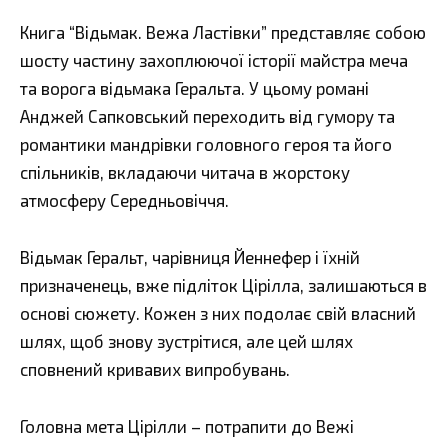
Книга “Відьмак. Вежа Ластівки” представляє собою
шосту частину захоплюючої історії майстра меча
та ворога відьмака Геральта. У цьому романі
Анджей Сапковський переходить від гумору та
романтики мандрівки головного героя та його
спільників, вкладаючи читача в жорстоку
атмосферу Середньовіччя.
Відьмак Геральт, чарівниця Йеннефер і їхній
призначенець, вже підліток Цірілла, залишаються в
основі сюжету. Кожен з них подолає свій власний
шлях, щоб знову зустрітися, але цей шлях
сповнений кривавих випробувань.
Головна мета Цірілли – потрапити до Вежі