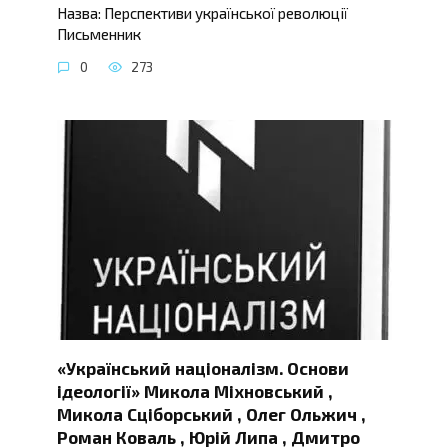
Назва: Перспективи української революції
Письменник
0
273
«Український націоналізм. Основи
ідеології» Микола Міхновський ,
Микола Сціборський , Олег Ольжич ,
Роман Коваль , Юрій Липа , Дмитро