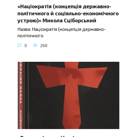
«Націократія (концепція державно-
політичного й соціяльно-економічного
устрою)» Микола Сціборський
Назва: Націократія (концепція державно-
політичного
0
268