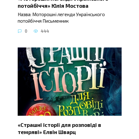
потойбіччя» Юлія Мостова
Назва: Моторошні легенди Українського
потойбіччя Письменник
0
444
«Страшні історії для розповіді в
темряві» Елвін Шварц