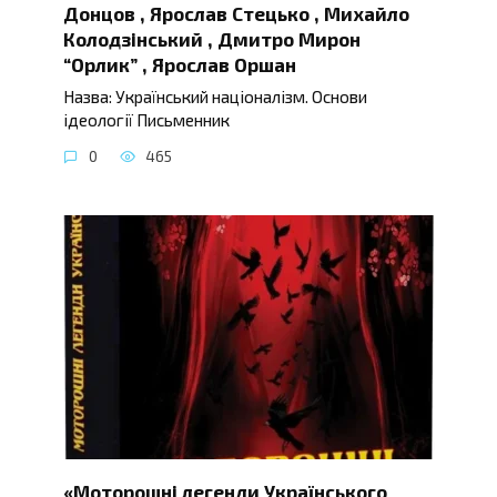
Донцов , Ярослав Стецько , Михайло
Колодзінський , Дмитро Мирон
“Орлик” , Ярослав Оршан
Назва: Український націоналізм. Основи
ідеології Письменник
0
465
«Моторошні легенди Українського