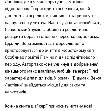
Ластівки, де її чекає порятунок і магічне
відновлення. Її пригоди та небезпеки, які їй
доведеться пережити, викликають тривогу та
напруження у читача. Навіть у фантастичній казці
Сапковський зумів глибоко та реалістично
розкрити образи головних персонажів, зокрема
Цірілли. Вона змінюється, дорослішає та
пристосовується до життя в жорстокому світі.
Особливо помітні її зміни під час підліткового
періоду. Автор також не уникнув відображення
юнацького максималізму, амбіцій та агресії, які
характерні для підлітків. У романі “Відьмак. Вежа
Ластівки” знайдеться місце і для сексу та
наркотиків.
Кожна книга цієї серії приносить читачу нові