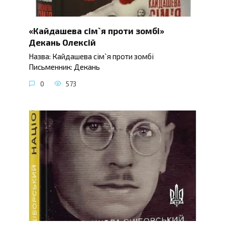
«Кайдашева сім`я проти зомбі»
Декань Олексій
Назва: Кайдашева сім`я проти зомбі
Письменник: Декань
0
573