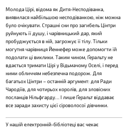
Молода Цірі, відома як Дитя-Несподіванка,
виявилася найбільшою несподіванкою, ніж можна
було очікувати. Страшні сни про загибель Цінтри
руйнують її душу, і чарівницький дар, який
пробуджується в ній, загрожує її тілу. Тільки
могутня чарівниця Йеннефер може допомогти їй
подолати ці виклики. Таким чином, Ґеральту не
вдається тримати Цірі у Відьмачому Оселі, і перед
ними обличчям небезпечна подорож. Для
багатьох Цінтри – останній аргумент: для Ради
Чародіїв, для чотирьох королів, для зловісних
посланців Нільфгарду… І лише Ґеральт віддаває
все заради захисту цієї сіроволосої дівчинки.
У нашій електронній-бібліотеці вас чекає