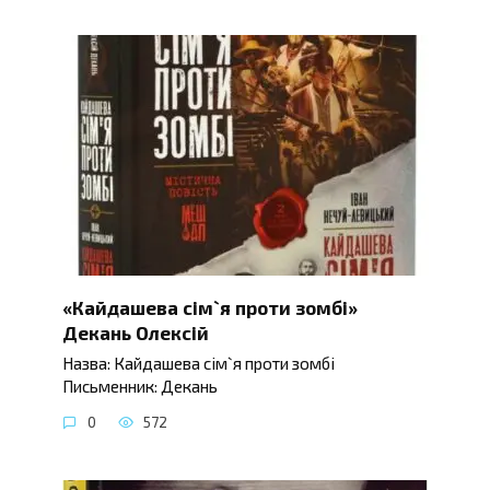
«Кайдашева сім`я проти зомбі»
Декань Олексій
Назва: Кайдашева сім`я проти зомбі
Письменник: Декань
0
572