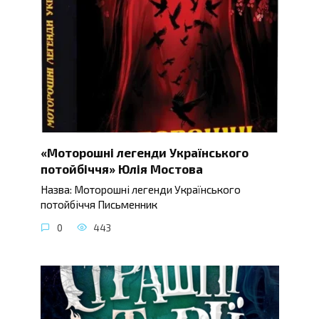
«Моторошні легенди Українського
потойбіччя» Юлія Мостова
Назва: Моторошні легенди Українського
потойбіччя Письменник
0
443