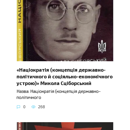
«Націократія (концепція державно-
політичного й соціяльно-економічного
устрою)» Микола Сціборський
Назва: Націократія (концепція державно-
політичного
0
268