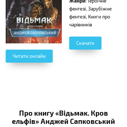
Жанри
: Героїчне
фентезі, Зарубіжне
фентезі, Книги про
чарівників
Скачати
Читати онлайн
Про книгу «Відьмак. Кров
ельфів» Анджей Сапковський