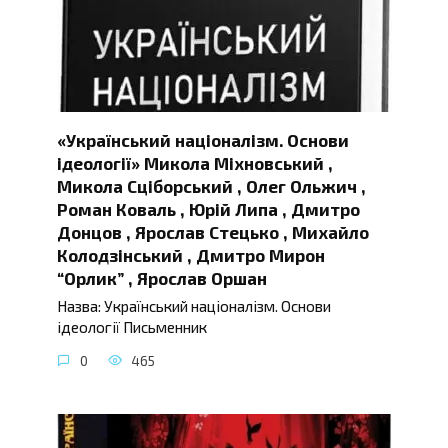
«Український націоналізм. Основи
ідеології» Микола Міхновський ,
Микола Сціборський , Олег Ольжич ,
Роман Коваль , Юрій Липа , Дмитро
Донцов , Ярослав Стецько , Михайло
Колодзінський , Дмитро Мирон
“Орлик” , Ярослав Оршан
Назва: Український націоналізм. Основи
ідеології Письменник
0
465