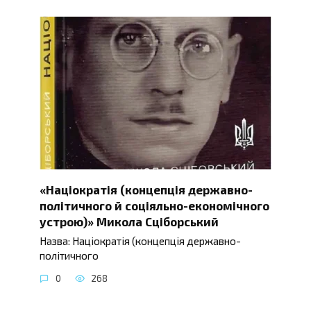
«Націократія (концепція державно-
політичного й соціяльно-економічного
устрою)» Микола Сціборський
Назва: Націократія (концепція державно-
політичного
0
268