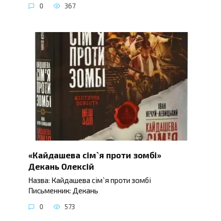
0
367
«Кайдашева сім`я проти зомбі»
Декань Олексій
Назва: Кайдашева сім`я проти зомбі
Письменник: Декань
0
573