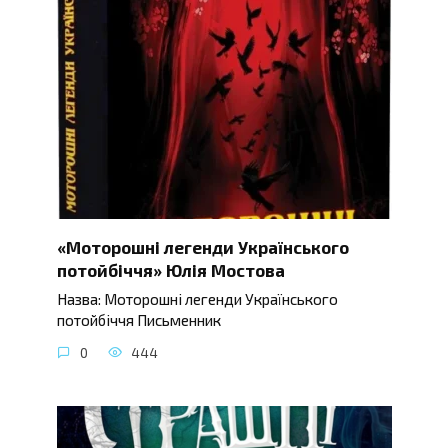
«Моторошні легенди Українського
потойбіччя» Юлія Мостова
Назва: Моторошні легенди Українського
потойбіччя Письменник
0
444