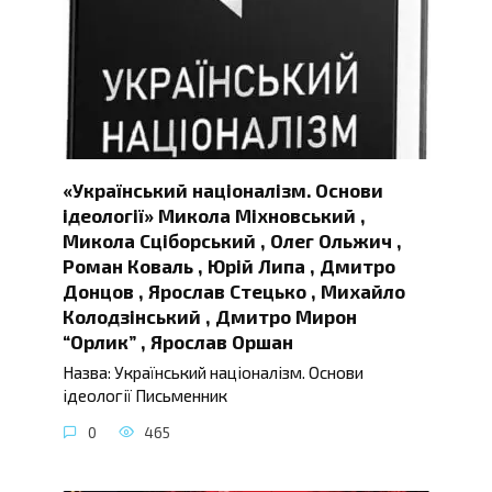
«Український націоналізм. Основи
ідеології» Микола Міхновський ,
Микола Сціборський , Олег Ольжич ,
Роман Коваль , Юрій Липа , Дмитро
Донцов , Ярослав Стецько , Михайло
Колодзінський , Дмитро Мирон
“Орлик” , Ярослав Оршан
Назва: Український націоналізм. Основи
ідеології Письменник
0
465