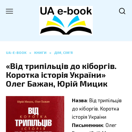
Перейти
до
вмісту
UA-E-BOOK
»
КНИГИ
»
ДІМ, СІМ’Я
«Від трипільців до кіборгів.
Коротка історія України»
Олег Бажан, Юрій Мицик
Назва
: Від трипільців
до кіборгів. Коротка
історія України
Письменник
: Олег