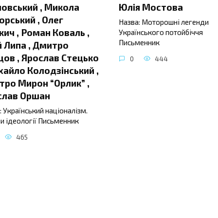
овський , Микола
Юлія Мостова
орський , Олег
Назва: Моторошні легенди
ич , Роман Коваль ,
Українського потойбіччя
Письменник
 Липа , Дмитро
ов , Ярослав Стецько
0
444
хайло Колодзінський ,
ро Мирон “Орлик” ,
слав Оршан
: Український націоналізм.
и ідеології Письменник
465