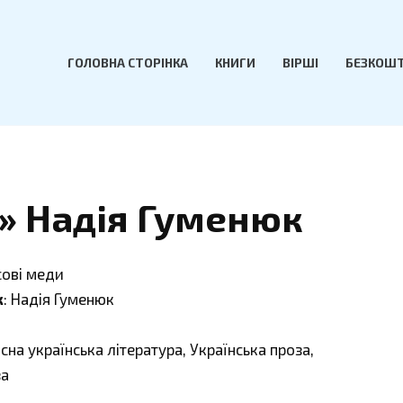
ГОЛОВНА СТОРІНКА
КНИГИ
ВІРШІ
БЕЗКОШТ
» Надія Гуменюк
сові меди
к
: Надія Гуменюк
асна українська література, Українська проза,
за