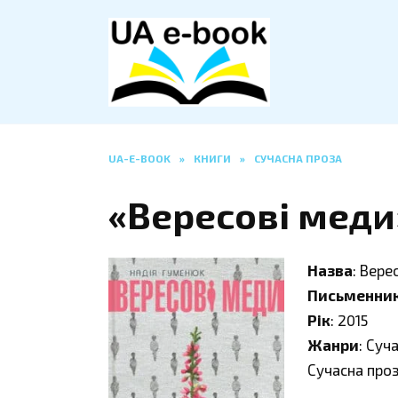
Перейти
до
вмісту
UA-E-BOOK
»
КНИГИ
»
СУЧАСНА ПРОЗА
«Вересові меди
Назва
: Вере
Письменни
Рік
: 2015
Жанри
: Суч
Сучасна про