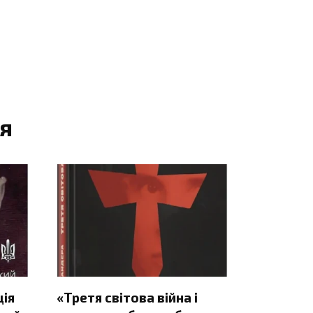
я
ція
«Третя світова війна і