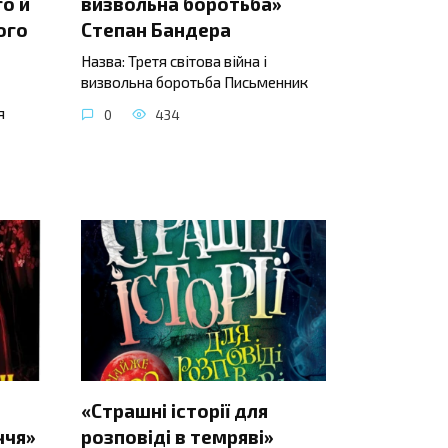
о й
визвольна боротьба»
ого
Степан Бандера
Назва: Третя світова війна і
визвольна боротьба Письменник
я
0
434
«Страшні історії для
ччя»
розповіді в темряві»