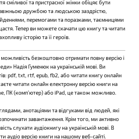
я сміливої та пристрасної жінки обіцяє бути
правжньою дружбою та людською заздрістю,
айденнями, перемогами та поразками, таємницями
астя. Тепер ви можете скачати цю книгу та читати
хопливу історію та її героїв.
є можливість безкоштовно отримати повну версію і
еди» Надія Гуменюк на українській мові. Ви
 pdf, txt, rtf, epub, fb2, або читати книгу онлайн
жаєте читати онлайн електронну версію книги на
ne, ПК (комп’ютер) або iPad, це також можливо.
ядами, анотаціями та відгуками від людей, які
озпочинати завантаження. Крім того, ми активно
сть слухати аудіокнигу на українській мові. В
ти аудіо версію книги на нашому веб-сайті.