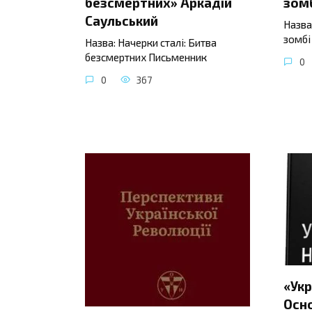
безсмертних» Аркадій
зомб
Саульський
Назва
зомбі
Назва: Начерки сталі: Битва
безсмертних Письменник
0
0
367
«Укр
Осно