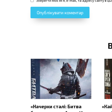
Зберегти моє ім'я, e-mail, та адресу сайту в 
«Начерки сталі: Битва
«Ка