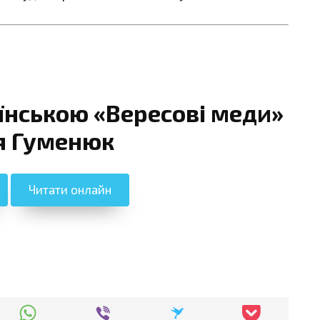
їнською «Вересові меди»
я Гуменюк
Читати онлайн