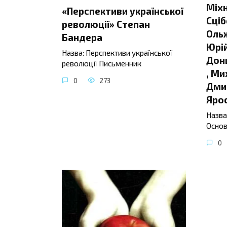
Міхн
«Перспективи української
Сціб
революції» Степан
Ольж
Бандера
Юрій
Назва: Перспективи української
Донц
революції Письменник
, Ми
0
273
Дмит
Яро
Назва
Основ
0