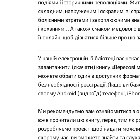
подіями і історичними революціями. Житт
складним, напруженим і яскравим, зі с
болісними втратами і захоплюючими зн
і коханням… А також смаком медового щ
її онлайн, щоб дізнатися більше про цю за
У нашій електронній-бібліотеці вас чека
завантажити (скачати) книгу «Вересові м
можете обрати один з доступних форматів:
без необхідності реєстрації. Якщо ви ба
своєму Android (андроїд) телефоні, iPho
Ми рекомендуємо вам ознайомитися з огл
вже прочитали цю книгу, перед тим як р
розробляємо проект, щоб надати можливі
скорому часі ви зможете знайти та слуха