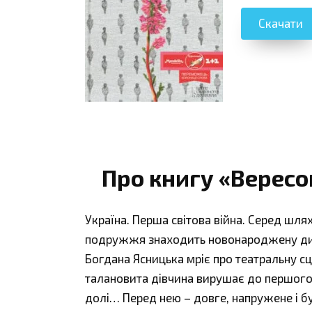
Скачати
Про книгу «Вересо
Україна. Перша світова війна. Серед шлях
подружжя знаходить новонароджену дит
Богдана Ясницька мріє про театральну сц
талановита дівчина вирушає до першого у
долі… Перед нею – довге, напружене і б