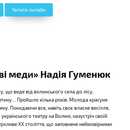
Читати онлайн
ві меди» Надія Гуменюк
у, що веде від волинського села до лісу,
ину… Пройшло кілька років. Молода красуня
ену. Покидаючи все, навіть своє власне весілля,
країнського театру на Волині, назустріч своїй
урхливе ХХ століття, що заповнене неймовірними