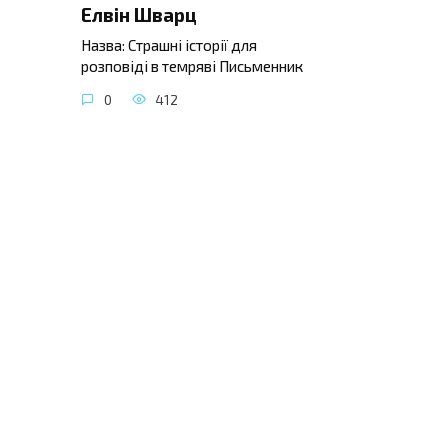
Елвін Шварц
Назва: Страшні історії для
розповіді в темряві Письменник
0
412