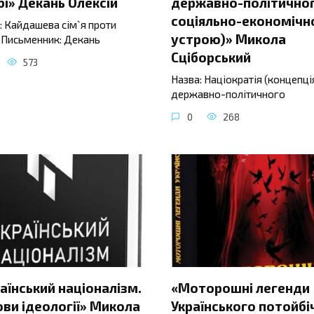
і» Декань Олексій
державно-політичног
соціяльно-економічн
: Кайдашева сім`я проти
устрою)» Микола
 Письменник: Декань
Сціборський
573
Назва: Націократія (концепці
державно-політичного
0
268
аїнський націоналізм.
«Моторошні легенди
ви ідеології» Микола
Українського потойбі