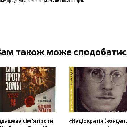
цьому браузері для моїх подальших коментарів.
Вам також може сподобатис
йдашева сім`я проти
«Націократія (концеп