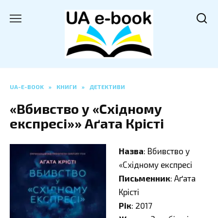
Перейти
до
вмісту
UA-E-BOOK
»
КНИГИ
»
ДЕТЕКТИВИ
«Вбивство у «Східному
експресі»» Аґата Крісті
Назва
: Вбивство у
«Східному експресі
Письменник
: Аґата
Крісті
Рік
: 2017