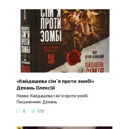
«Кайдашева сім`я проти зомбі»
Декань Олексій
Назва: Кайдашева сім`я проти зомбі
Письменник: Декань
0
573