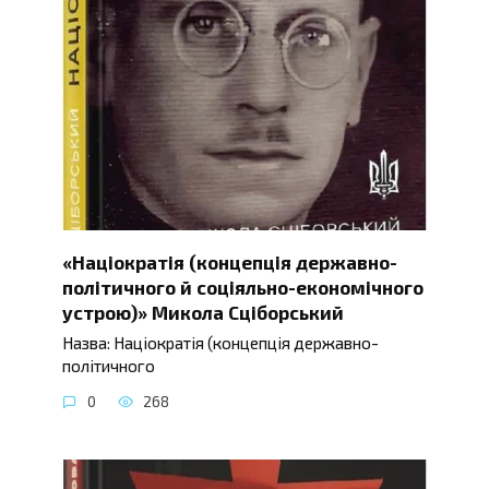
«Націократія (концепція державно-
політичного й соціяльно-економічного
устрою)» Микола Сціборський
Назва: Націократія (концепція державно-
політичного
0
268