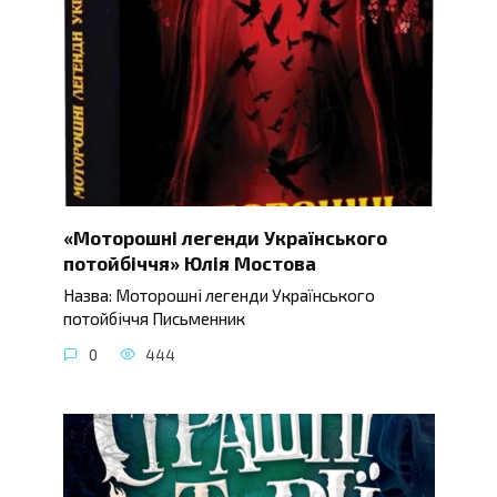
«Моторошні легенди Українського
потойбіччя» Юлія Мостова
Назва: Моторошні легенди Українського
потойбіччя Письменник
0
444