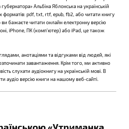
 губернатора» Альбіна Яблонська на українській
орматів: pdf, txt, rtf, epub, fb2, або читати книгу
що ви бажаєте читати онлайн електронну версію
ні, iPhone, ПК (комп’ютер) або iPad, це також
ядами, анотаціями та відгуками від людей, які
озпочинати завантаження. Крім того, ми активно
сть слухати аудіокнигу на українській мові. В
ти аудіо версію книги на нашому веб-сайті.
країнською «Утриманка