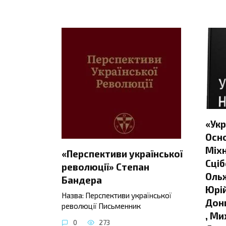
«Укр
Осно
Міхн
«Перспективи української
Сціб
революції» Степан
Ольж
Бандера
Юрій
Назва: Перспективи української
Донц
революції Письменник
, Ми
0
273