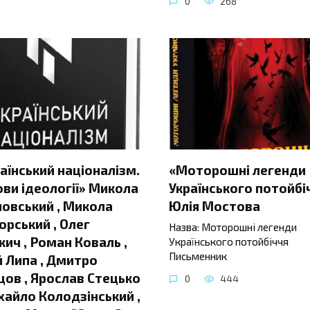
0
268
аїнський націоналізм.
«Моторошні легенди
ви ідеології» Микола
Українського потойбі
овський , Микола
Юлія Мостова
орський , Олег
Назва: Моторошні легенди
ич , Роман Коваль ,
Українського потойбіччя
Письменник
 Липа , Дмитро
ов , Ярослав Стецько
0
444
хайло Колодзінський ,