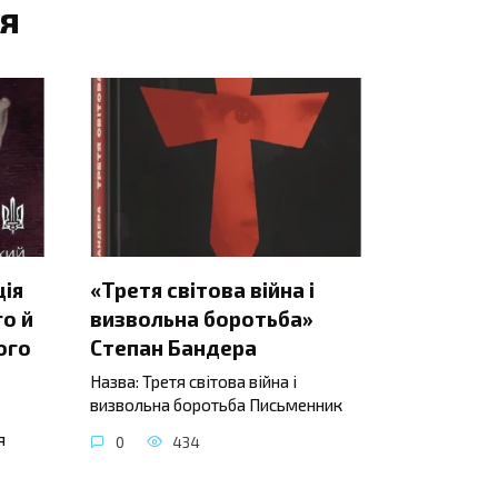
я
ція
«Третя світова війна і
о й
визвольна боротьба»
ого
Степан Бандера
Назва: Третя світова війна і
визвольна боротьба Письменник
я
0
434