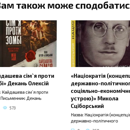
Вам також може сподобатис
йдашева сім`я проти
«Націократія (концеп
і» Декань Олексій
державно-політичног
соціяльно-економічн
: Кайдашева сім`я проти
устрою)» Микола
 Письменник: Декань
Сціборський
573
Назва: Націократія (концепці
державно-політичного