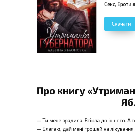
Секс, Еротич
Скачати
Про книгу «Утриман
Яб
— Ти мене зрадила. Втікла до іншого. А 
— Благаю, дай мені грошей на лікування 