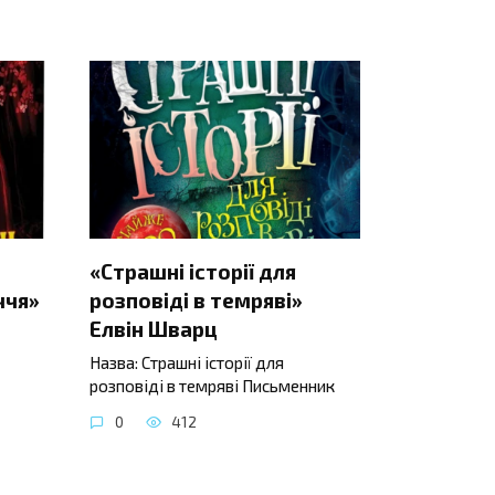
«Страшні історії для
ччя»
розповіді в темряві»
Елвін Шварц
Назва: Страшні історії для
розповіді в темряві Письменник
0
412