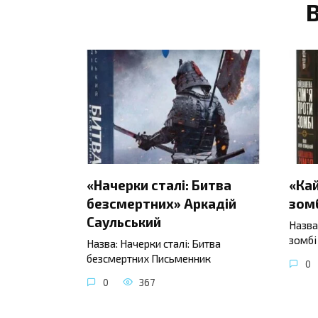
«Начерки сталі: Битва
«Ка
безсмертних» Аркадій
зомб
Саульський
Назва
зомбі
Назва: Начерки сталі: Битва
безсмертних Письменник
0
0
367