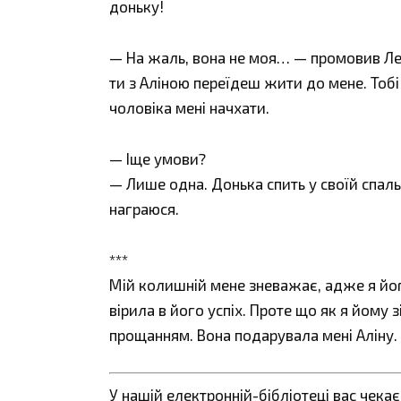
доньку!
— На жаль, вона не моя… — промовив Лев
ти з Аліною переїдеш жити до мене. Тоб
чоловіка мені начхати.
— Іще умови?
— Лише одна. Донька спить у своїй спальн
награюся.
***
Мій колишній мене зневажає, адже я йог
вірила в його успіх. Проте що як я йому 
прощанням. Вона подарувала мені Аліну.
У нашій електронній-бібліотеці вас чека