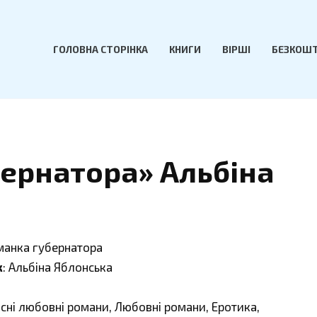
ГОЛОВНА СТОРІНКА
КНИГИ
ВІРШІ
БЕЗКОШТ
ернатора» Альбіна
манка губернатора
к
: Альбіна Яблонська
асні любовні романи, Любовні романи, Еротика,