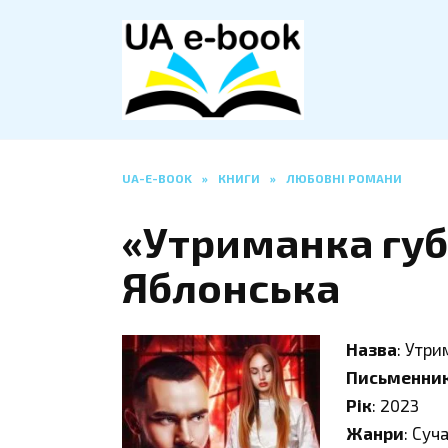
Перейти
до
вмісту
UA-E-BOOK
»
КНИГИ
»
ЛЮБОВНІ РОМАНИ
«Утриманка губ
Яблонська
Назва
: Утри
Письменни
Рік
: 2023
Жанри
: Суч