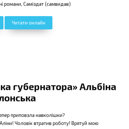
ні романи, Саміздат (самвидав)
Читати онлайн
ка губернатора» Альбіна
лонська
тепер приповзла навколішки?
Аліни! Чоловік втратив роботу! Врятуй мою