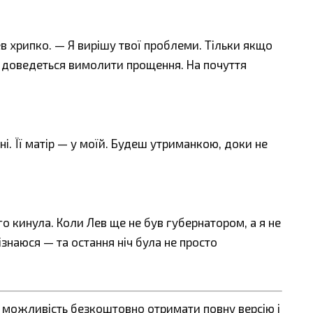
 хрипко. — Я вирішу твої проблеми. Тільки якщо
і доведеться вимолити прощення. На почуття
і. Її матір — у моїй. Будеш утриманкою, доки не
о кинула. Коли Лев ще не був губернатором, а я не
зізнаюся — та остання ніч була не просто
є можливість безкоштовно отримати повну версію і