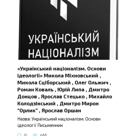
«Український націоналізм. Основи
ідеології» Микола Міхновський ,
Микола Сціборський , Олег Ольжич ,
Роман Коваль , Юрій Липа , Дмитро
Донцов , Ярослав Стецько , Михайло
Колодзінський , Дмитро Мирон
“Орлик” , Ярослав Оршан
Назва: Український націоналізм. Основи
ідеології Письменник
0
465