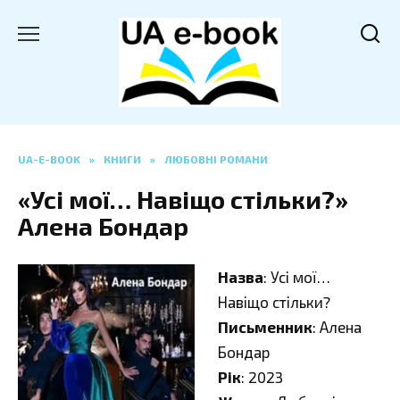
Перейти
до
вмісту
UA-E-BOOK
»
КНИГИ
»
ЛЮБОВНІ РОМАНИ
«Усі мої… Навіщо стільки?»
Алена Бондар
Назва
: Усі мої…
Навіщо стільки?
Письменник
: Алена
Бондар
Рік
: 2023