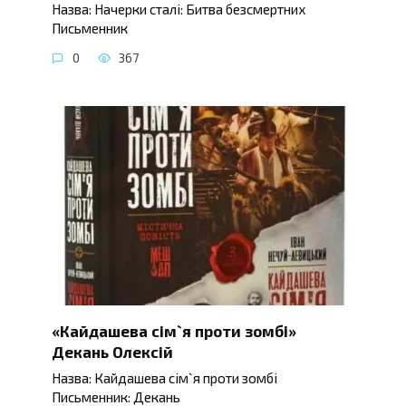
Назва: Начерки сталі: Битва безсмертних
Письменник
0
367
«Кайдашева сім`я проти зомбі»
Декань Олексій
Назва: Кайдашева сім`я проти зомбі
Письменник: Декань