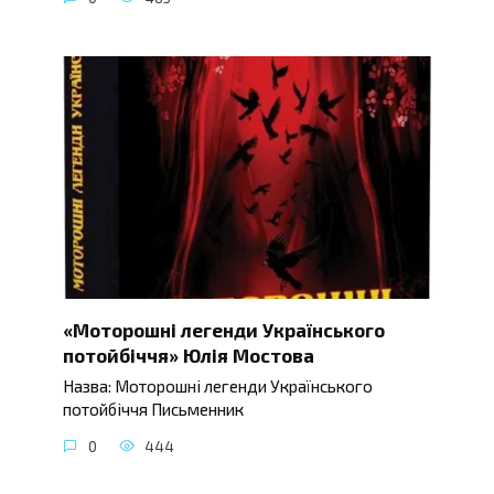
«Моторошні легенди Українського
потойбіччя» Юлія Мостова
Назва: Моторошні легенди Українського
потойбіччя Письменник
0
444