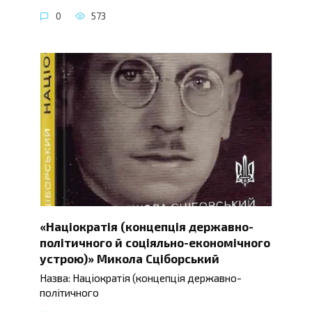
0
573
«Націократія (концепція державно-
політичного й соціяльно-економічного
устрою)» Микола Сціборський
Назва: Націократія (концепція державно-
політичного