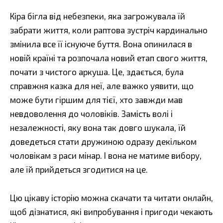
Кіра бігла від небезпеки, яка загрожувала їй
забрати життя, коли раптова зустріч кардинально
змінила все її існуюче буття. Вона опинилася в
новій країні та розпочала новий етап свого життя,
почати з чистого аркуша. Це, здається, була
справжня казка для неї, але важко уявити, що
може бути гіршим для тієї, хто завжди мав
невдоволення до чоловіків. Замість волі і
незалежності, яку вона так довго шукала, їй
доведеться стати дружиною одразу декільком
чоловікам з раси мінар. І вона не матиме вибору,
але їй прийдеться згодитися на це.
Цю цікаву історію можна скачати та читати онлайн,
щоб дізнатися, які випробування і пригоди чекають