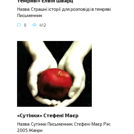
темряві» Елвін Шварц
Назва: Страшні історії для розповіді в темряві
Письменник
0
412
«Сутінки» Стефені Маєр
Назва: Сутінки Письменник: Стефені Маєр Рік:
2005 Жанри