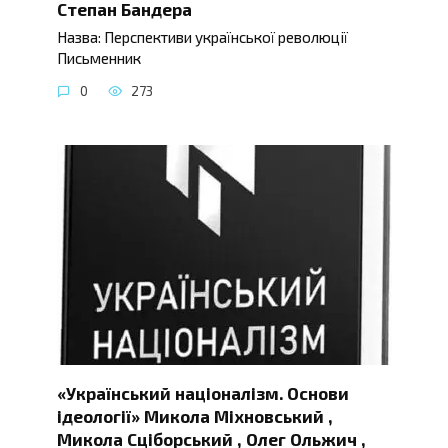
Степан Бандера
Назва: Перспективи української революції
Письменник
0
273
«Український націоналізм. Основи
ідеології» Микола Міхновський ,
Микола Сціборський , Олег Ольжич ,