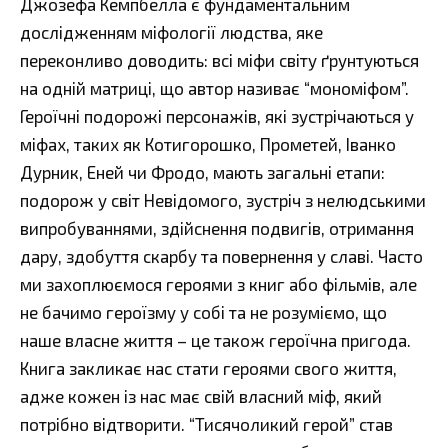
Джозефа Кемпбелла є фундаментальним
дослідженням міфології людства, яке
переконливо доводить: всі міфи світу ґрунтуються
на одній матриці, що автор називає “мономіфом”.
Героїчні подорожі персонажів, які зустрічаються у
міфах, таких як Котигорошко, Прометей, Іванко
Дурник, Еней чи Фродо, мають загальні етапи:
подорож у світ Невідомого, зустріч з нелюдськими
випробуваннями, здійснення подвигів, отримання
дару, здобуття скарбу та повернення у славі. Часто
ми захоплюємося героями з книг або фільмів, але
не бачимо героїзму у собі та не розуміємо, що
наше власне життя – це також героїчна пригода.
Книга закликає нас стати героями свого життя,
адже кожен із нас має свій власний міф, який
потрібно відтворити. “Тисячоликий герой” став