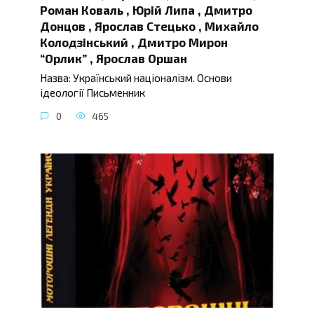
Роман Коваль , Юрій Липа , Дмитро
Донцов , Ярослав Стецько , Михайло
Колодзінський , Дмитро Мирон
“Орлик” , Ярослав Оршан
Назва: Український націоналізм. Основи
ідеології Письменник
0
465