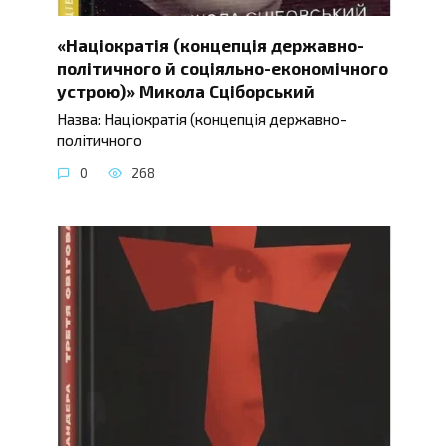
«Націократія (концепція державно-
політичного й соціяльно-економічного
устрою)» Микола Сціборський
Назва: Націократія (концепція державно-
політичного
0
268