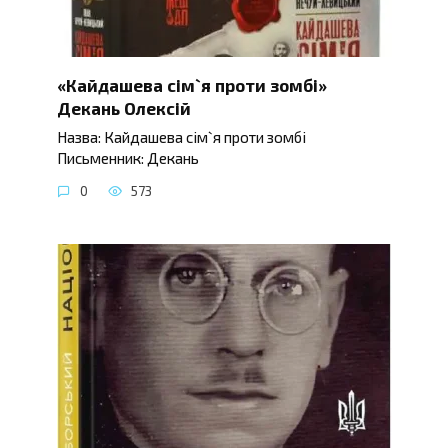
«Кайдашева сім`я проти зомбі»
Декань Олексій
Назва: Кайдашева сім`я проти зомбі
Письменник: Декань
0
573