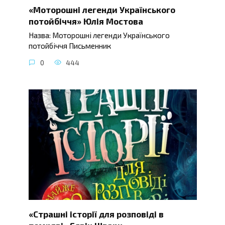
«Моторошні легенди Українського
потойбіччя» Юлія Мостова
Назва: Моторошні легенди Українського
потойбіччя Письменник
0
444
«Страшні історії для розповіді в