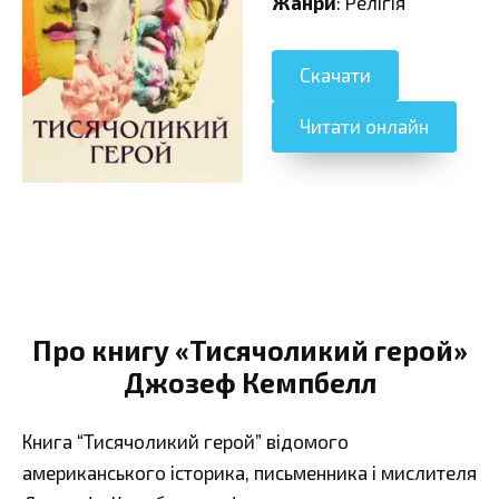
Жанри
: Релігія
Скачати
Читати онлайн
Про книгу «Тисячоликий герой»
Джозеф Кемпбелл
Книга “Тисячоликий герой” відомого
американського історика, письменника і мислителя