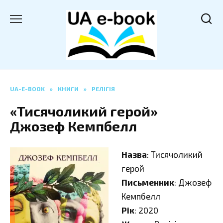
Перейти
до
вмісту
UA-E-BOOK
»
КНИГИ
»
РЕЛІГІЯ
«Тисячоликий герой»
Джозеф Кемпбелл
Назва
: Тисячоликий
герой
Письменник
: Джозеф
Кемпбелл
Рік
: 2020