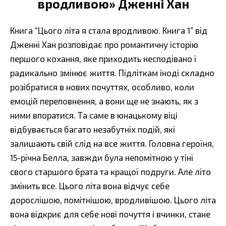
вродливою» Дженні Хан
Книга “Цього літа я стала вродливою. Книга 1” від
Дженні Хан розповідає про романтичну історію
першого кохання, яке приходить несподівано і
радикально змінює життя. Підліткам іноді складно
розібратися в нових почуттях, особливо, коли
емоцій переповнення, а вони ще не знають, як з
ними впоратися. Та саме в юнацькому віці
відбувається багато незабутніх подій, які
залишають свій слід на все життя. Головна героїня,
15-річна Белла, завжди була непомітною у тіні
свого старшого брата та кращої подруги. Але літо
змінить все. Цього літа вона відчує себе
дорослішою, помітнішою, вродливішою. Цього літа
вона відкриє для себе нові почуття і вчинки, стане