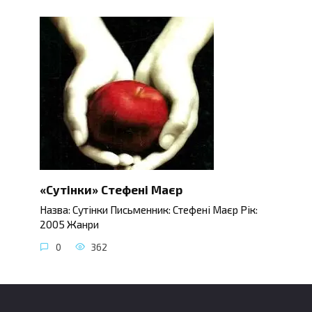
«Сутінки» Стефені Маєр
Назва: Сутінки Письменник: Стефені Маєр Рік:
2005 Жанри
0
362