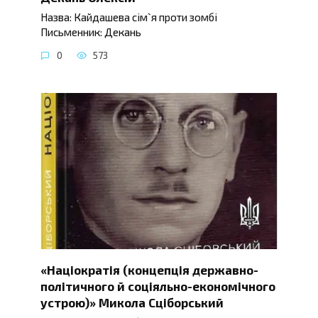
Назва: Кайдашева сім`я проти зомбі
Письменник: Декань
0
573
«Націократія (концепція державно-
політичного й соціяльно-економічного
устрою)» Микола Сціборський