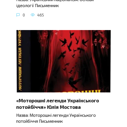
ідеології Письменник
0
465
«Моторошні легенди Українського
потойбіччя» Юлія Мостова
Назва: Моторошні легенди Українського
потойбіччя Письменник