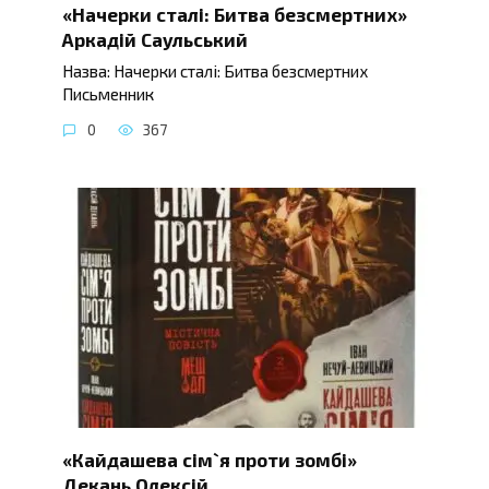
«Начерки сталі: Битва безсмертних»
Аркадій Саульський
Назва: Начерки сталі: Битва безсмертних
Письменник
0
367
«Кайдашева сім`я проти зомбі»
Декань Олексій