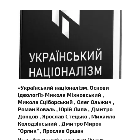
«Український націоналізм. Основи
ідеології» Микола Міхновський ,
Микола Сціборський , Олег Ольжич ,
Роман Коваль , Юрій Липа , Дмитро
Донцов , Ярослав Стецько , Михайло
Колодзінський , Дмитро Мирон
“Орлик” , Ярослав Оршан
Назва: Український націоналізм. Основи