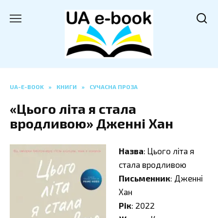
Перейти
до
вмісту
UA-E-BOOK
»
КНИГИ
»
СУЧАСНА ПРОЗА
«Цього літа я стала
вродливою» Дженні Хан
Назва
: Цього літа я
стала вродливою
Письменник
: Дженні
Хан
Рік
: 2022