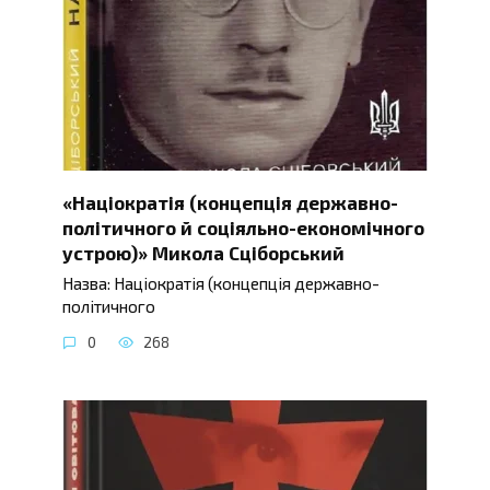
«Націократія (концепція державно-
політичного й соціяльно-економічного
устрою)» Микола Сціборський
Назва: Націократія (концепція державно-
політичного
0
268