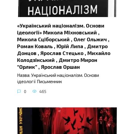
«Український націоналізм. Основи
ідеології» Микола Міхновський ,
Микола Сціборський , Олег Ольжич ,
Роман Коваль , Юрій Липа , Дмитро
Донцов , Ярослав Стецько , Михайло
Колодзінський , Дмитро Мирон
“Орлик” , Ярослав Оршан
Назва: Український націоналізм. Основи
ідеології Письменник
0
465