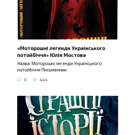
«Моторошні легенди Українського
потойбіччя» Юлія Мостова
Назва: Моторошні легенди Українського
потойбіччя Письменник
0
444