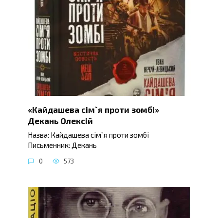
«Кайдашева сім`я проти зомбі»
Декань Олексій
Назва: Кайдашева сім`я проти зомбі
Письменник: Декань
0
573