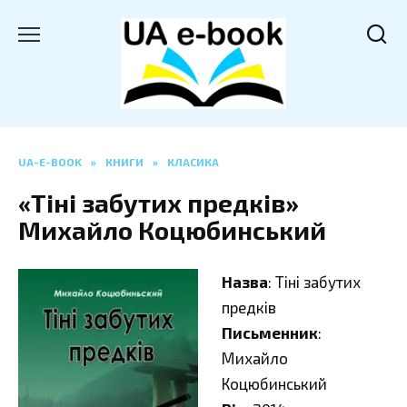
Перейти
до
вмісту
UA-E-BOOK
»
КНИГИ
»
КЛАСИКА
«Тіні забутих предків»
Михайло Коцюбинський
Назва
: Тіні забутих
предків
Письменник
:
Михайло
Коцюбинський