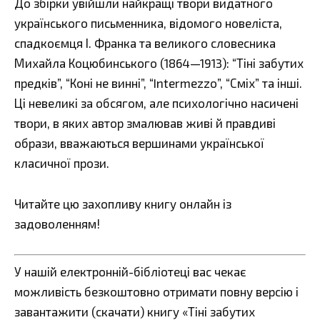
До збірки увійшли найкращі твори видатного
українського письменника, відомого новеліста,
спадкоємця І. Франка та великого словесника
Михайла Коцюбинського (1864—1913): “Тіні забутих
предків”, “Коні не винні”, “Intermezzo”, “Сміх” та інші.
Ці невеликі за обсягом, але психологічно насичені
твори, в яких автор змалював живі й правдиві
образи, вважаються вершинами української
класичної прози.
Читайте цю захопливу книгу онлайн із
задоволенням!
У нашій електронній-бібліотеці вас чекає
можливість безкоштовно отримати повну версію і
завантажити (скачати) книгу «Тіні забутих