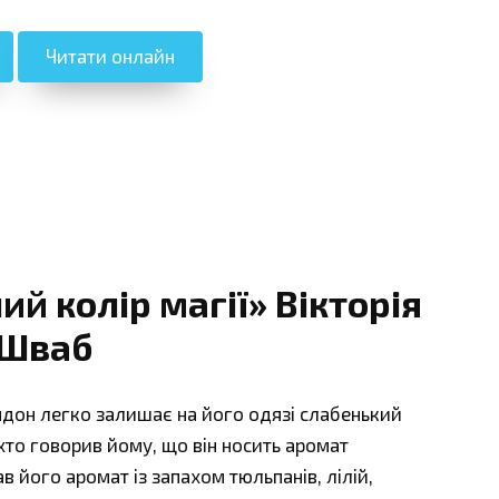
Читати онлайн
й колір магії» Вікторія
Шваб
ндон легко залишає на його одязі слабенький
хто говорив йому, що він носить аромат
в його аромат із запахом тюльпанів, лілій,