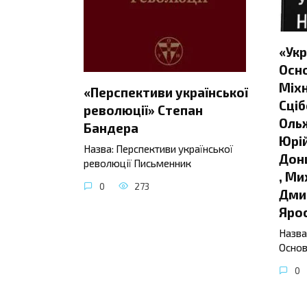
«Укр
Осно
Міхн
«Перспективи української
Сціб
революції» Степан
Ольж
Бандера
Юрій
Назва: Перспективи української
Донц
революції Письменник
, Ми
0
273
Дмит
Яро
Назва
Основ
0