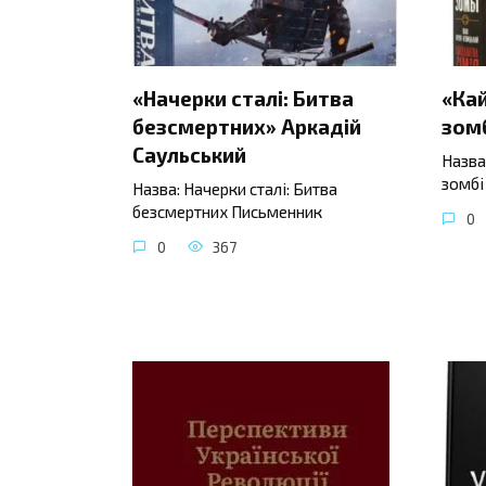
«Начерки сталі: Битва
«Ка
безсмертних» Аркадій
зомб
Саульський
Назва
зомбі
Назва: Начерки сталі: Битва
безсмертних Письменник
0
0
367