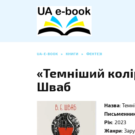
Перейти
до
вмісту
UA-E-BOOK
»
КНИГИ
»
ФЕНТЕЗІ
«Темніший колір
Шваб
Назва
: Темн
Письменни
Рік
: 2023
Жанри
: Зар