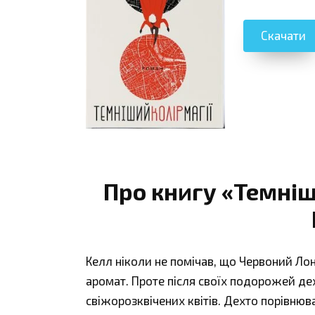
Скачати
Про книгу «Темніши
Келл ніколи не помічав, що Червоний Ло
аромат. Проте після своїх подорожей де
свіжорозквічених квітів. Дехто порівнюва