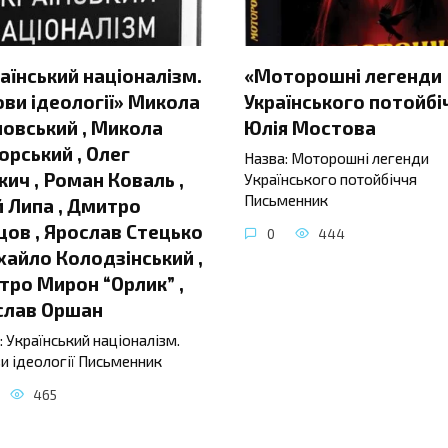
аїнський націоналізм.
«Моторошні легенди
ви ідеології» Микола
Українського потойбі
овський , Микола
Юлія Мостова
орський , Олег
Назва: Моторошні легенди
ич , Роман Коваль ,
Українського потойбіччя
Письменник
 Липа , Дмитро
ов , Ярослав Стецько
0
444
хайло Колодзінський ,
ро Мирон “Орлик” ,
слав Оршан
: Український націоналізм.
и ідеології Письменник
465