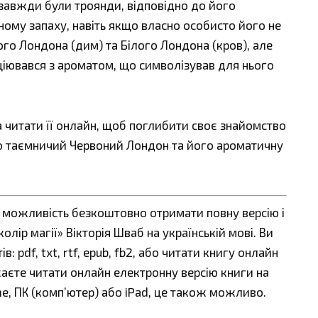
е завжди були троянди, відповідно до його
ому запаху, навіть якщо власно особисто його не
рого Лондона (дим) та Білого Лондона (кров), але
іювався з ароматом, що символізував для нього
а читати її онлайн, щоб поглибити своє знайомство
ро таємничий Червоний Лондон та його ароматичну
є можливість безкоштовно отримати повну версію і
лір магії» Вікторія Шваб на українській мові. Ви
 pdf, txt, rtf, epub, fb2, або читати книгу онлайн
жаєте читати онлайн електронну версію книги на
ne, ПК (комп’ютер) або iPad, це також можливо.