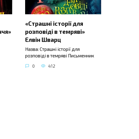
«Страшні історії для
ччя»
розповіді в темряві»
Елвін Шварц
Назва: Страшні історії для
розповіді в темряві Письменник
0
412