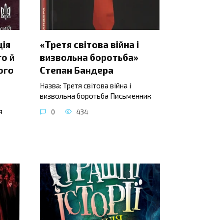
ція
«Третя світова війна і
о й
визвольна боротьба»
ого
Степан Бандера
Назва: Третя світова війна і
визвольна боротьба Письменник
я
0
434