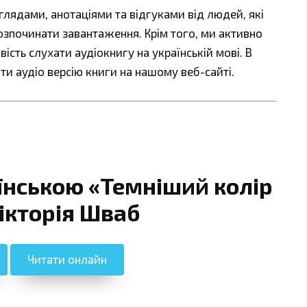
ядами, анотаціями та відгуками від людей, які
озпочинати завантаження. Крім того, ми активно
сть слухати аудіокнигу на українській мові. В
ти аудіо версію книги на нашому веб-сайті.
їнською «Темніший колір
Вікторія Шваб
Читати онлайн