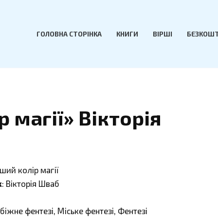
ГОЛОВНА СТОРІНКА
КНИГИ
ВІРШІ
БЕЗКОШТ
 магії» Вікторія
іший колір магії
к
: Вікторія Шваб
убіжне фентезі, Міське фентезі, Фентезі