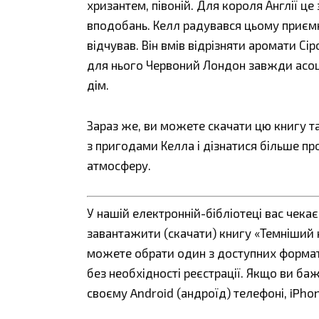
хризантем, півоній. Для короля Англії ц
вподобань. Келл радувався цьому приємн
відчував. Він вмів відрізняти аромати Сі
для нього Червоний Лондон завжди асоц
дім.
Зараз же, ви можете скачати цю книгу т
з пригодами Келла і дізнатися більше п
атмосферу.
У нашій електронній-бібліотеці вас чека
завантажити (скачати) книгу «Темніший ко
можете обрати один з доступних форматів:
без необхідності реєстрації. Якщо ви ба
своєму Android (андроїд) телефоні, iPho