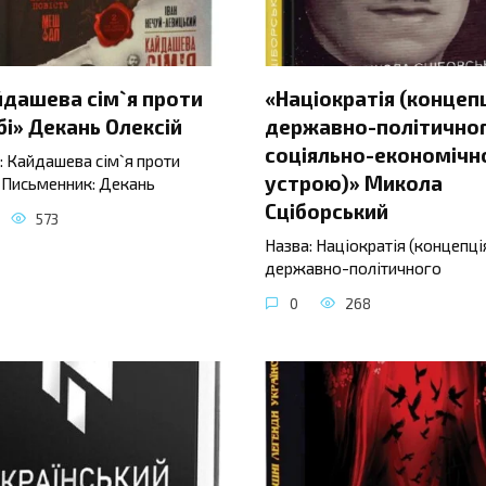
йдашева сім`я проти
«Націократія (концеп
і» Декань Олексій
державно-політичног
соціяльно-економічн
: Кайдашева сім`я проти
устрою)» Микола
 Письменник: Декань
Сціборський
573
Назва: Націократія (концепці
державно-політичного
0
268