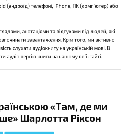
id (андроїд) телефоні, iPhone, ПК (комп’ютер) або
ядами, анотаціями та відгуками від людей, які
озпочинати завантаження. Крім того, ми активно
сть слухати аудіокнигу на українській мові. В
ти аудіо версію книги на нашому веб-сайті.
раїнською «Там, де ми
рше» Шарлотта Ріксон