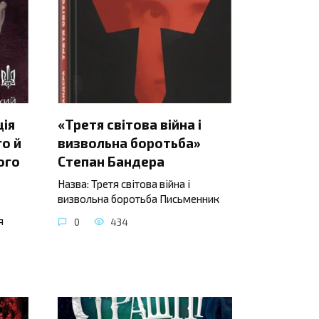
ція
«Третя світова війна і
о й
визвольна боротьба»
ого
Степан Бандера
Назва: Третя світова війна і
визвольна боротьба Письменник
я
0
434