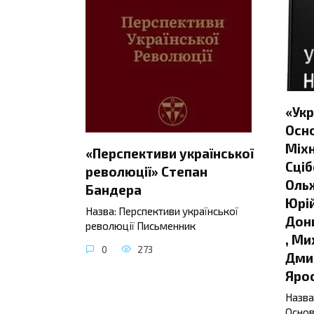
«Укр
Осно
Міхн
«Перспективи української
Сціб
революції» Степан
Ольж
Бандера
Юрій
Назва: Перспективи української
Донц
революції Письменник
, Ми
0
273
Дмит
Яро
Назва
Основ