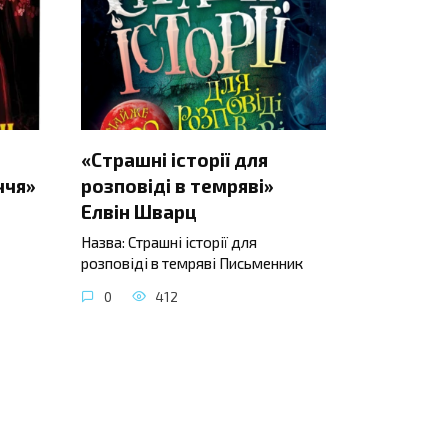
«Страшні історії для
ччя»
розповіді в темряві»
Елвін Шварц
Назва: Страшні історії для
розповіді в темряві Письменник
0
412