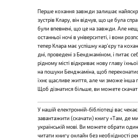
Перше кохання завжди залишає найяскра
зустрів Клару, він відчув, що це була с
були впевнені, що це на завжди. Але нещ
останньої ночі в університеті, і вони роз
тепер Клара має успішну кар’єру та коха
дні, проведені з Бенджаміном, і питає се
рідному місті відкриває нову главу їхньої
на пошуки Бенджаміна, щоб переконатися
їхнє щасливе життя, але чи зможе інша п
Щоб дізнатися більше, ви можете скачати
У нашій електронній-бібліотеці вас чека
завантажити (скачати) книгу «Там, де м
українській мові. Ви можете обрати один з
читати книгу онлайн без необхідності ре