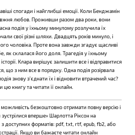
віші спогади і найглибші емоції. Коли Бенджамін
правжня любов. Проживши разом два роки, вони
асна подія у їхньому минулому розлучила їх
почали свої різні шляхи. Двадцять років минуло, і
ного чоловіка. Проте вона завжди згадує щасливі
бе, як склалася його доля. Трагедія у їхньому
 історії. Клара вирішує залишити все і відправитися
, що з ним все в порядку. Одна подія розірвала
одія знову з’єднати їх і відновити втрачений час?
 цю книгу та читати її онлайн.
є можливість безкоштовно отримати повну версію і
и зустрілися вперше» Шарлотта Ріксон на
 доступних форматів: pdf, txt, rtf, epub, fb2, або
єстрації. Якщо ви бажаєте читати онлайн