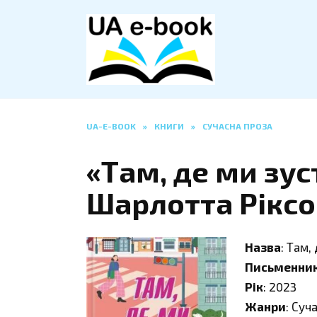
Перейти
до
вмісту
UA-E-BOOK
»
КНИГИ
»
СУЧАСНА ПРОЗА
«Там, де ми зу
Шарлотта Рікс
Назва
: Там,
Письменни
Рік
: 2023
Жанри
: Суч