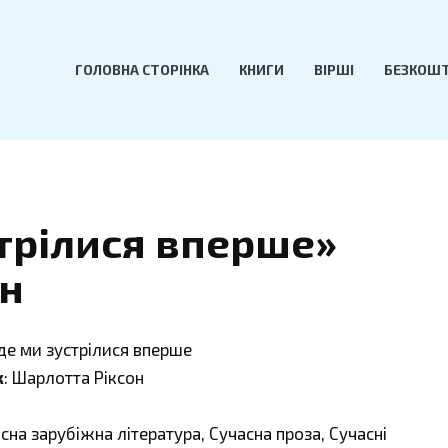
ГОЛОВНА СТОРІНКА
КНИГИ
ВІРШІ
БЕЗКОШТ
стрілися вперше»
он
 де ми зустрілися вперше
к
: Шарлотта Ріксон
асна зарубіжна література, Сучасна проза, Сучасні