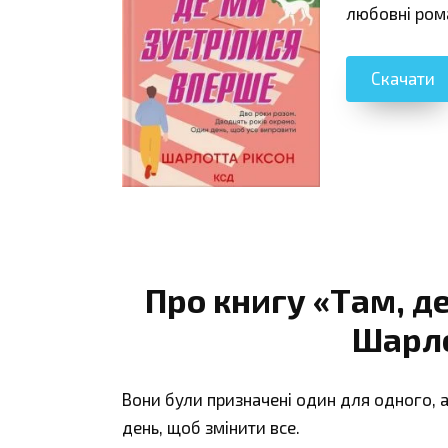
любовні ром
Скачати
Про книгу «Там, д
Шарло
Вони були призначені один для одного, ал
день, щоб змінити все.