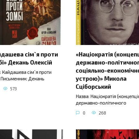
йдашева сім`я проти
«Націократія (концеп
і» Декань Олексій
державно-політичног
соціяльно-економічн
: Кайдашева сім`я проти
устрою)» Микола
 Письменник: Декань
Сціборський
573
Назва: Націократія (концепці
державно-політичного
0
268