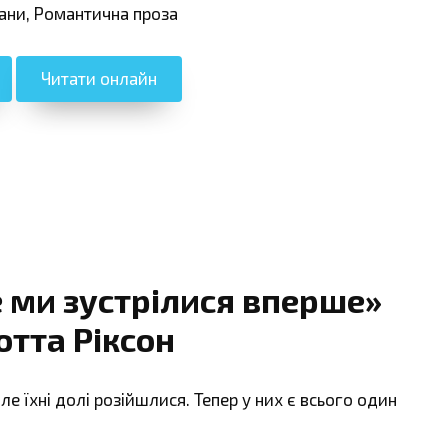
ани, Романтична проза
Читати онлайн
е ми зустрілися вперше»
тта Ріксон
е їхні долі розійшлися. Тепер у них є всього один