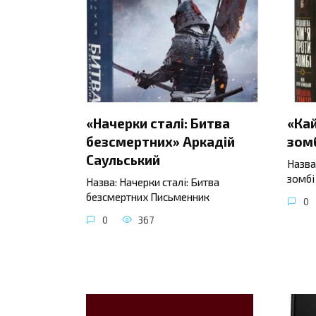
«Начерки сталі: Битва
«Ка
безсмертних» Аркадій
зомб
Саульський
Назва
зомбі
Назва: Начерки сталі: Битва
безсмертних Письменник
0
0
367