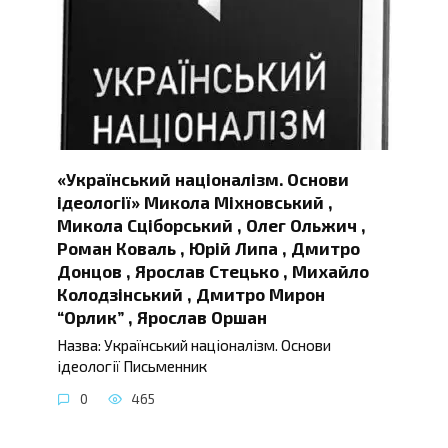
«Український націоналізм. Основи
ідеології» Микола Міхновський ,
Микола Сціборський , Олег Ольжич ,
Роман Коваль , Юрій Липа , Дмитро
Донцов , Ярослав Стецько , Михайло
Колодзінський , Дмитро Мирон
“Орлик” , Ярослав Оршан
Назва: Український націоналізм. Основи
ідеології Письменник
0
465