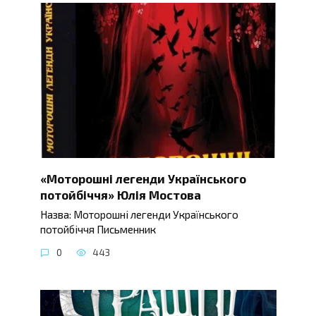
«Моторошні легенди Українського
потойбіччя» Юлія Мостова
Назва: Моторошні легенди Українського
потойбіччя Письменник
0
443