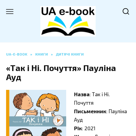
Перейти
до
вмісту
UA-E-BOOK
»
КНИГИ
»
ДИТЯЧІ КНИГИ
«Так і Ні. Почуття» Пауліна
Ауд
Назва
: Так і Ні.
Почуття
Письменник
: Пауліна
Ауд
Рік
: 2021