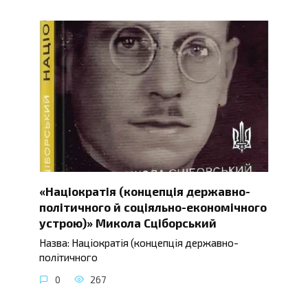
«Націократія (концепція державно-
політичного й соціяльно-економічного
устрою)» Микола Сціборський
Назва: Націократія (концепція державно-
політичного
0
267