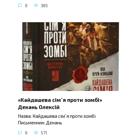
0
365
«Кайдашева сім`я проти зомбі»
Декань Олексій
Назва: Кайдашева сім`я проти зомбі
Письменник: Декань
0
571