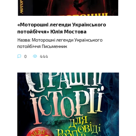
«Моторошні легенди Українського
потойбіччя» Юлія Мостова
Назва: Моторошні легенди Українського
потойбіччя Письменник
0
444