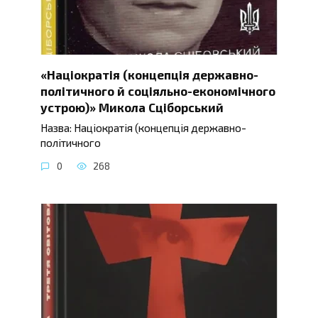
«Націократія (концепція державно-
політичного й соціяльно-економічного
устрою)» Микола Сціборський
Назва: Націократія (концепція державно-
політичного
0
268