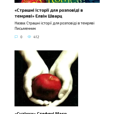
«Страшні історії для розповіді в
темряві» Елвін Шварц
Назва: Страшні історії для розповіді в темряві
Письменник
0
412
«Сутінки» Стефені Маєр