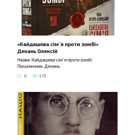
«Кайдашева сім`я проти зомбі»
Декань Олексій
Назва: Кайдашева сім`я проти зомбі
Письменник: Декань
0
573