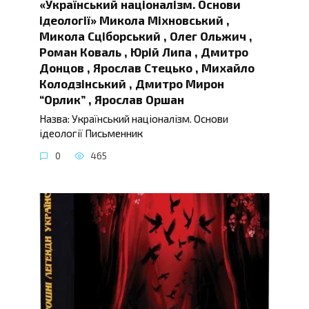
«Український націоналізм. Основи
ідеології» Микола Міхновський ,
Микола Сціборський , Олег Ольжич ,
Роман Коваль , Юрій Липа , Дмитро
Донцов , Ярослав Стецько , Михайло
Колодзінський , Дмитро Мирон
“Орлик” , Ярослав Оршан
Назва: Український націоналізм. Основи
ідеології Письменник
0
465