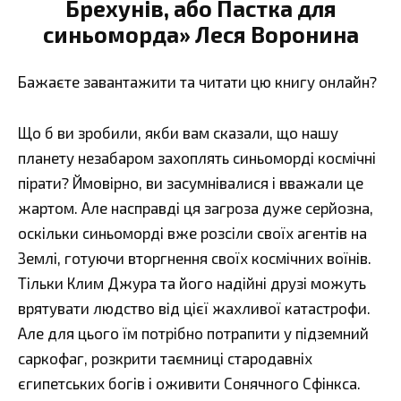
Брехунів, або Пастка для
синьоморда» Леся Воронина
Бажаєте завантажити та читати цю книгу онлайн?
Що б ви зробили, якби вам сказали, що нашу
планету незабаром захоплять синьоморді космічні
пірати? Ймовірно, ви засумнівалися і вважали це
жартом. Але насправді ця загроза дуже серйозна,
оскільки синьоморді вже розсіли своїх агентів на
Землі, готуючи вторгнення своїх космічних воїнів.
Тільки Клим Джура та його надійні друзі можуть
врятувати людство від цієї жахливої катастрофи.
Але для цього їм потрібно потрапити у підземний
саркофаг, розкрити таємниці стародавніх
єгипетських богів і оживити Сонячного Сфінкса.