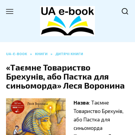
Перейти
до
вмісту
UA-E-BOOK
»
КНИГИ
»
ДИТЯЧІ КНИГИ
«Таємне Товариство
Брехунів, або Пастка для
синьоморда» Леся Воронина
Назва
: Таємне
Товариство Брехунів,
або Пастка для
синьоморда