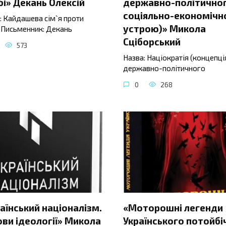
і» Декань Олексій
державно-політичног
соціяльно-економічн
: Кайдашева сім`я проти
устрою)» Микола
 Письменник: Декань
Сціборський
573
Назва: Націократія (концепці
державно-політичного
0
268
аїнський націоналізм.
«Моторошні легенди
ви ідеології» Микола
Українського потойбі