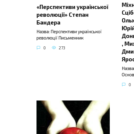
Міхн
«Перспективи української
Сціб
революції» Степан
Ольж
Бандера
Юрій
Назва: Перспективи української
Донц
революції Письменник
, Ми
0
273
Дмит
Яро
Назва
Основ
0