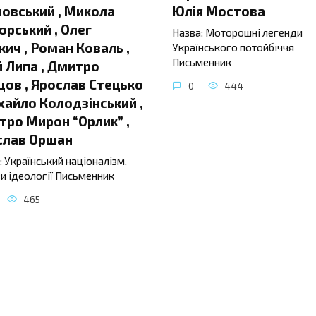
овський , Микола
Юлія Мостова
орський , Олег
Назва: Моторошні легенди
ич , Роман Коваль ,
Українського потойбіччя
Письменник
 Липа , Дмитро
ов , Ярослав Стецько
0
444
хайло Колодзінський ,
ро Мирон “Орлик” ,
слав Оршан
: Український націоналізм.
и ідеології Письменник
465