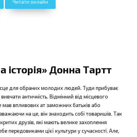
Читати онлайн
а історія» Донна Тартт
місце для обраних молодих людей. Туди прибуває
вивчати античність. Відмінний від місцевого
 не мав впливових ат заможних батьків або
важаючи на це, він знаходить собі товаришів. Так
дкритих друзів, які мають велике захоплення
е передовиками цієї культури у сучасності. Але,