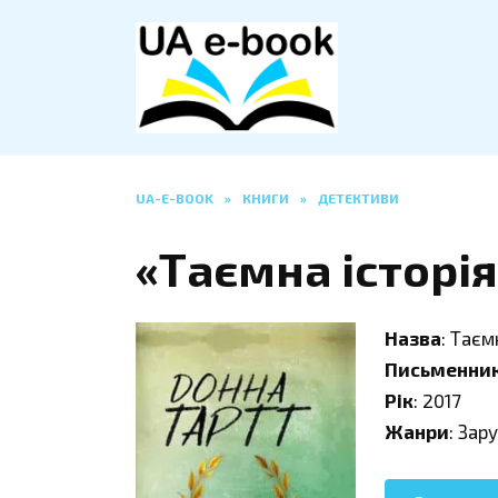
Перейти
до
вмісту
UA-E-BOOK
»
КНИГИ
»
ДЕТЕКТИВИ
«Таємна історі
Назва
: Таєм
Письменни
Рік
: 2017
Жанри
: Зар