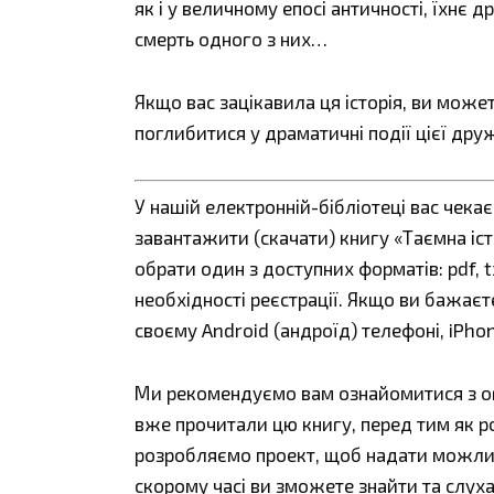
як і у величному епосі античності, їхнє
смерть одного з них…
Якщо вас зацікавила ця історія, ви може
поглибитися у драматичні події цієї друж
У нашій електронній-бібліотеці вас чека
завантажити (скачати) книгу «Таємна іст
обрати один з доступних форматів: pdf, tx
необхідності реєстрації. Якщо ви бажаєт
своєму Android (андроїд) телефоні, iPho
Ми рекомендуємо вам ознайомитися з огл
вже прочитали цю книгу, перед тим як р
розробляємо проект, щоб надати можливі
скорому часі ви зможете знайти та слуха