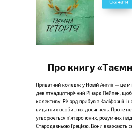
Скачати
Про книгу «Таємн
Приватний коледж у Новій Англії — це 
дев’ятнадцятирічний Річард Пейпен, щоб 
колективу, Річард прибув з Каліфорнії і
видатних особистих досягнень. Проте нез
утворюється п’ятеро юних, розумних і ві
Стародавньою Грецією. Вони вважають себ