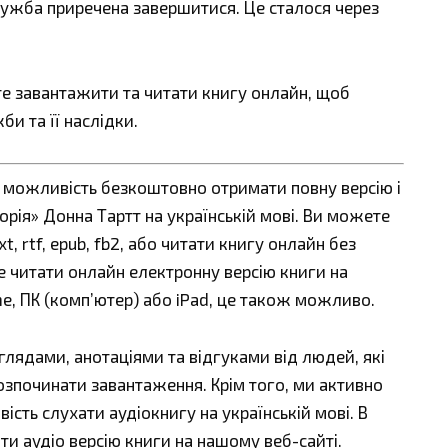
 дружба приречена завершитися. Це сталося через
те завантажити та читати книгу онлайн, щоб
би та її наслідки.
є можливість безкоштовно отримати повну версію і
орія» Донна Тартт на українській мові. Ви можете
t, rtf, epub, fb2, або читати книгу онлайн без
е читати онлайн електронну версію книги на
ne, ПК (комп’ютер) або iPad, це також можливо.
ядами, анотаціями та відгуками від людей, які
озпочинати завантаження. Крім того, ми активно
сть слухати аудіокнигу на українській мові. В
ти аудіо версію книги на нашому веб-сайті.