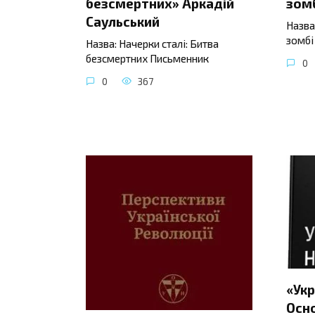
безсмертних» Аркадій
зомб
Саульський
Назва
зомбі
Назва: Начерки сталі: Битва
безсмертних Письменник
0
0
367
«Укр
Осно