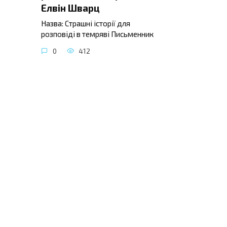
Елвін Шварц
Назва: Страшні історії для
розповіді в темряві Письменник
0
412