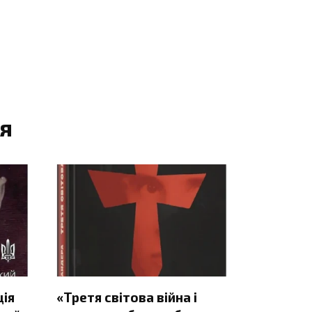
я
ція
«Третя світова війна і