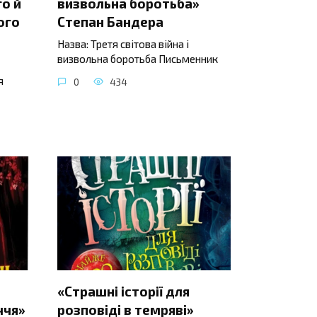
о й
визвольна боротьба»
ого
Степан Бандера
Назва: Третя світова війна і
визвольна боротьба Письменник
я
0
434
«Страшні історії для
ччя»
розповіді в темряві»