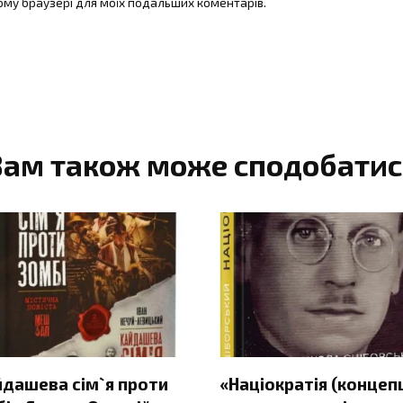
цьому браузері для моїх подальших коментарів.
Вам також може сподобатис
йдашева сім`я проти
«Націократія (концеп