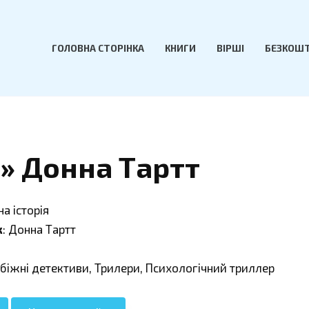
ГОЛОВНА СТОРІНКА
КНИГИ
ВІРШІ
БЕЗКОШТ
я» Донна Тартт
на історія
к
: Донна Тартт
убіжні детективи, Трилери, Психологічний триллер