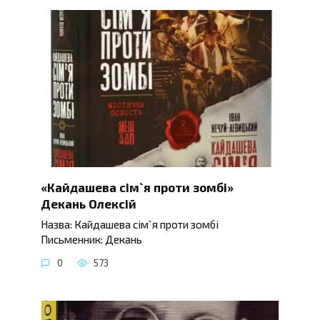
«Кайдашева сім`я проти зомбі»
Декань Олексій
Назва: Кайдашева сім`я проти зомбі
Письменник: Декань
0
573