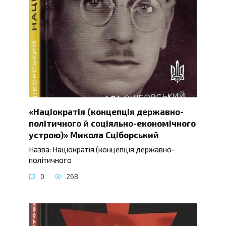
«Націократія (концепція державно-
політичного й соціяльно-економічного
устрою)» Микола Сціборський
Назва: Націократія (концепція державно-
політичного
0
268