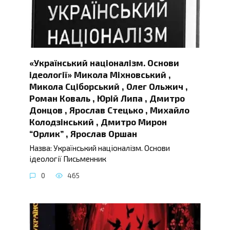
«Український націоналізм. Основи
ідеології» Микола Міхновський ,
Микола Сціборський , Олег Ольжич ,
Роман Коваль , Юрій Липа , Дмитро
Донцов , Ярослав Стецько , Михайло
Колодзінський , Дмитро Мирон
“Орлик” , Ярослав Оршан
Назва: Український націоналізм. Основи
ідеології Письменник
0
465