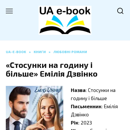
Перейти
до
вмісту
UA-E-BOOK
»
КНИГИ
»
ЛЮБОВНІ РОМАНИ
«Стосунки на годину і
більше» Емілія Дзвінко
Назва
: Стосунки на
годину і більше
Письменник
: Емілія
Дзвінко
Рік
: 2023