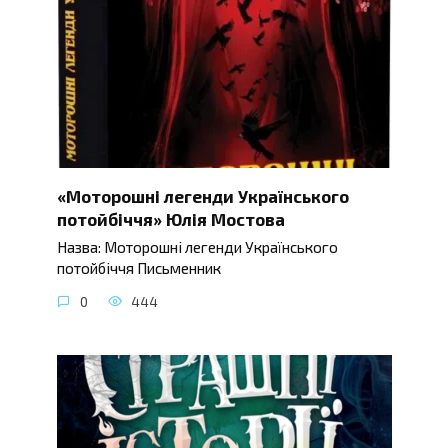
«Моторошні легенди Українського
потойбіччя» Юлія Мостова
Назва: Моторошні легенди Українського
потойбіччя Письменник
0
444