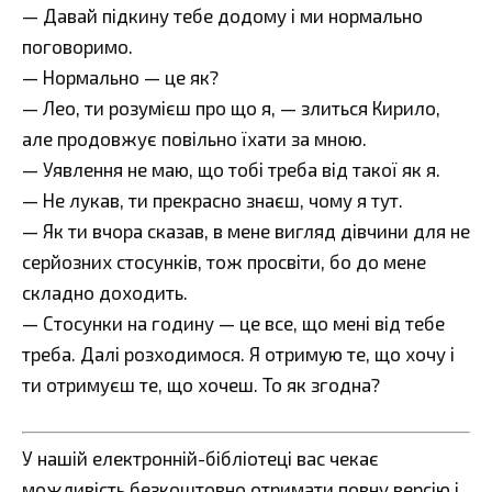
— Давай підкину тебе додому і ми нормально
поговоримо.
— Нормально — це як?
— Лео, ти розумієш про що я, — злиться Кирило,
але продовжує повільно їхати за мною.
— Уявлення не маю, що тобі треба від такої як я.
— Не лукав, ти прекрасно знаєш, чому я тут.
— Як ти вчора сказав, в мене вигляд дівчини для не
серйозних стосунків, тож просвіти, бо до мене
складно доходить.
— Стосунки на годину — це все, що мені від тебе
треба. Далі розходимося. Я отримую те, що хочу і
ти отримуєш те, що хочеш. То як згодна?
У нашій електронній-бібліотеці вас чекає
можливість безкоштовно отримати повну версію і