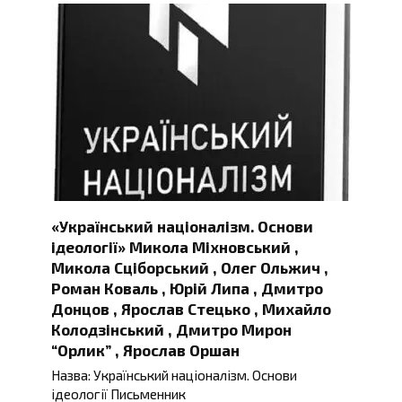
«Український націоналізм. Основи
ідеології» Микола Міхновський ,
Микола Сціборський , Олег Ольжич ,
Роман Коваль , Юрій Липа , Дмитро
Донцов , Ярослав Стецько , Михайло
Колодзінський , Дмитро Мирон
“Орлик” , Ярослав Оршан
Назва: Український націоналізм. Основи
ідеології Письменник