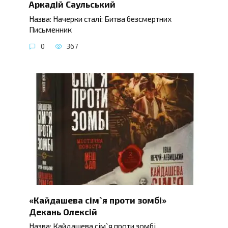
Аркадій Саульський
Назва: Начерки сталі: Битва безсмертних
Письменник
0
367
«Кайдашева сім`я проти зомбі»
Декань Олексій
Назва: Кайдашева сім`я проти зомбі