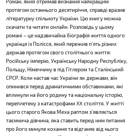
Роман, який отримав визнання найкращим
протягом останнього десятиріччя, справді вразив
літературну спільноту України. Цю книгу можна
скачати та читати онлайн. Розповідь у цьому
романі – це надзвичайна біографія життя одного
українця із Полісся, який пережив п’ять різних
держав протягом свого столітнього життя:
Російську імперію, Українську Народну Республіку,
Польщу, Німеччину в під Гітлером та Сталінський
СРСР. Коли настав час України як держави, він
опинився перед драматичними обставинами, які
вплинули на його родину та національну історію,
переплетену з катастрофами XX століття. У житті
цього старого Якова Меха раптом з’являється
таємнича дівчина, яка ставить перед ним питання
про його минуле кохання та відганяє від нього