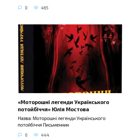
0
465
«Моторошні легенди Українського
потойбіччя» Юлія Мостова
Назва: Моторошні легенди Українського
потойбіччя Письменник
0
444