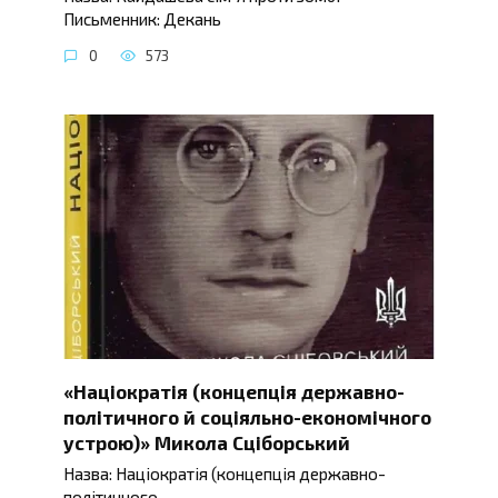
Письменник: Декань
0
573
«Націократія (концепція державно-
політичного й соціяльно-економічного
устрою)» Микола Сціборський
Назва: Націократія (концепція державно-
політичного