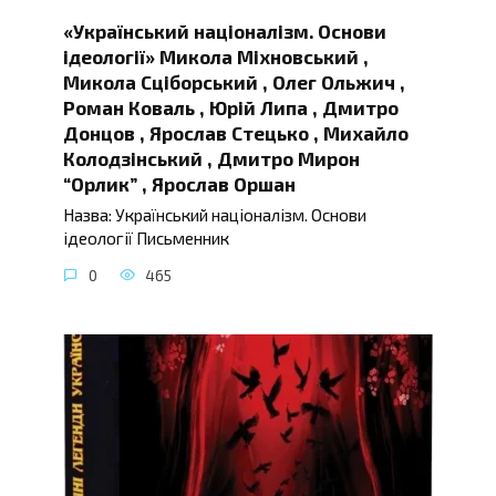
«Український націоналізм. Основи
ідеології» Микола Міхновський ,
Микола Сціборський , Олег Ольжич ,
Роман Коваль , Юрій Липа , Дмитро
Донцов , Ярослав Стецько , Михайло
Колодзінський , Дмитро Мирон
“Орлик” , Ярослав Оршан
Назва: Український націоналізм. Основи
ідеології Письменник
0
465