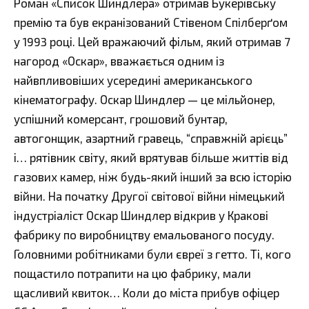
Роман «Список Шиндлера» отримав Букерівську
премію та був екранізований Стівеном Спілберґом
у 1993 році. Цей вражаючий фільм, який отримав 7
нагород «Оскар», вважається одним із
найвпливовіших усередині американського
кінематографу. Оскар Шиндлер — це мільйонер,
успішний комерсант, грошовий бунтар,
автогонщик, азартний гравець, “справжній арієць”
і… рятівник світу, який врятував більше життів від
газових камер, ніж будь-який інший за всю історію
війни. На початку Другої світової війни німецький
індустріаліст Оскар Шиндлер відкрив у Кракові
фабрику по виробництву емальованого посуду.
Головними робітниками були євреї з гетто. Ті, кого
пощастило потрапити на цю фабрику, мали
щасливий квиток… Коли до міста прибув офіцер