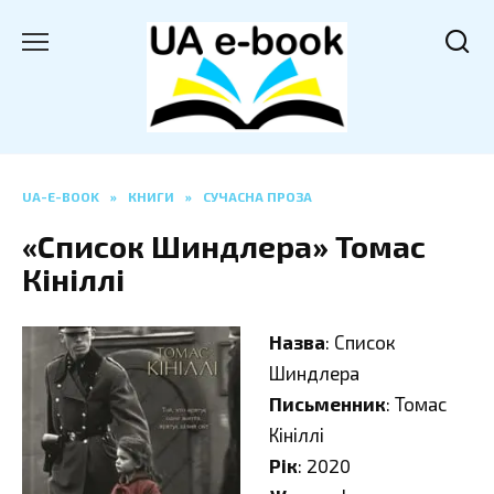
Перейти
до
вмісту
UA-E-BOOK
»
КНИГИ
»
СУЧАСНА ПРОЗА
«Список Шиндлера» Томас
Кініллі
Назва
: Список
Шиндлера
Письменник
: Томас
Кініллі
Рік
: 2020