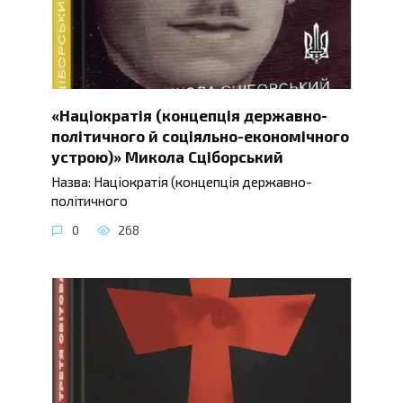
«Націократія (концепція державно-
політичного й соціяльно-економічного
устрою)» Микола Сціборський
Назва: Націократія (концепція державно-
політичного
0
268