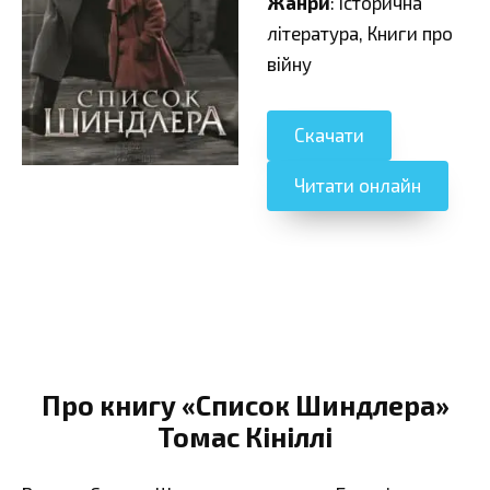
Жанри
: Історична
література, Книги про
війну
Скачати
Читати онлайн
Про книгу «Список Шиндлера»
Томас Кініллі