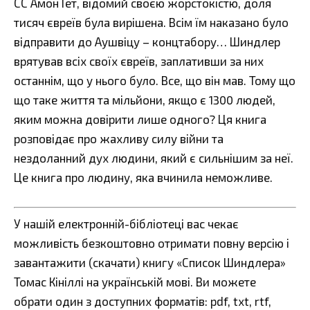
СС Амон Гет, відомий своєю жорстокістю, доля
тисяч євреїв була вирішена. Всім їм наказано було
відправити до Аушвіцу – концтабору… Шиндлер
врятував всіх своїх євреїв, заплативши за них
останнім, що у нього було. Все, що він мав. Тому що
що таке життя та мільйони, якщо є 1300 людей,
яким можна довірити лише одного? Ця книга
розповідає про жахливу силу війни та
нездоланний дух людини, який є сильнішим за неї.
Це книга про людину, яка вчинила неможливе.
У нашій електронній-бібліотеці вас чекає
можливість безкоштовно отримати повну версію і
завантажити (скачати) книгу «Список Шиндлера»
Томас Кініллі на українській мові. Ви можете
обрати один з доступних форматів: pdf, txt, rtf,