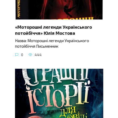
«Моторошні легенди Українського
потойбіччя» Юлія Мостова
Назва: Моторошні легенди Українського
потойбіччя Письменник
0
444