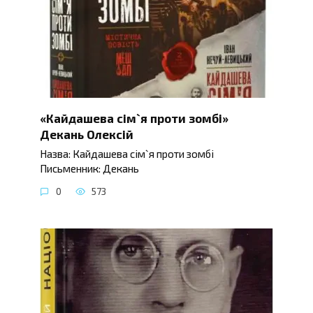
«Кайдашева сім`я проти зомбі»
Декань Олексій
Назва: Кайдашева сім`я проти зомбі
Письменник: Декань
0
573