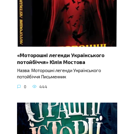
«Моторошні легенди Українського
потойбіччя» Юлія Мостова
Назва: Моторошні легенди Українського
потойбіччя Письменник
0
444