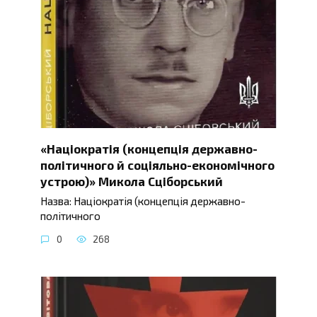
«Націократія (концепція державно-
політичного й соціяльно-економічного
устрою)» Микола Сціборський
Назва: Націократія (концепція державно-
політичного
0
268