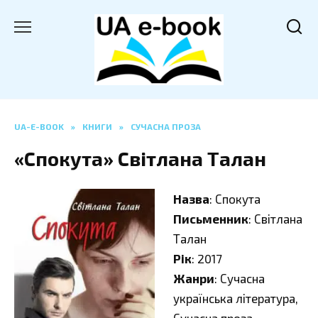
Перейти
до
вмісту
UA-E-BOOK
»
КНИГИ
»
СУЧАСНА ПРОЗА
«Спокута» Світлана Талан
Назва
: Спокута
Письменник
: Світлана
Талан
Рік
: 2017
Жанри
: Сучасна
українська література,
Сучасна проза,