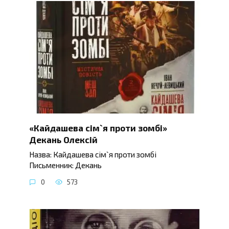
«Кайдашева сім`я проти зомбі»
Декань Олексій
Назва: Кайдашева сім`я проти зомбі
Письменник: Декань
0
573