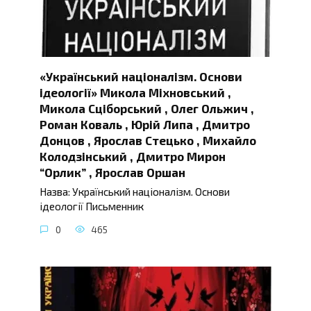
«Український націоналізм. Основи
ідеології» Микола Міхновський ,
Микола Сціборський , Олег Ольжич ,
Роман Коваль , Юрій Липа , Дмитро
Донцов , Ярослав Стецько , Михайло
Колодзінський , Дмитро Мирон
“Орлик” , Ярослав Оршан
Назва: Український націоналізм. Основи
ідеології Письменник
0
465