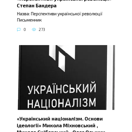
Степан Бандера
Назва: Перспективи української революції
Письменник
0
273
«Український націоналізм. Основи
ідеології» Микола Міхновський ,
Микола Сціборський , Олег Ольжич ,