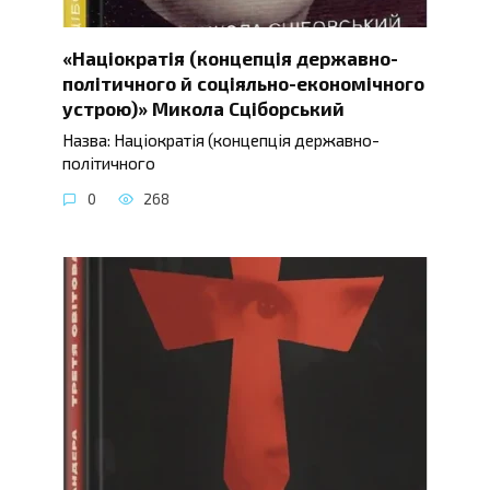
«Націократія (концепція державно-
політичного й соціяльно-економічного
устрою)» Микола Сціборський
Назва: Націократія (концепція державно-
політичного
0
268