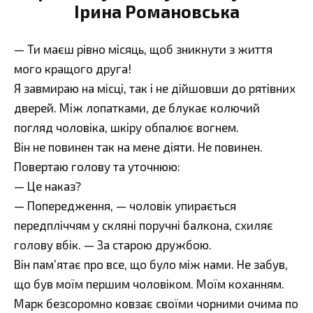
Ірина Романовська
— Ти маєш рівно місяць, щоб зникнути з життя
мого кращого друга!
Я завмираю на місці, так і не дійшовши до рятівних
дверей. Між лопатками, де блукає колючий
погляд чоловіка, шкіру обпалює вогнем.
Він не повинен так на мене діяти. Не повинен.
Повертаю голову та уточнюю:
— Це наказ?
— Попередження, — чоловік упирається
передпліччям у скляні поручні балкона, схиляє
голову вбік. — За старою дружбою.
Він пам’ятає про все, що було між нами. Не забув,
що був моїм першим чоловіком. Моїм коханням.
Марк безсоромно ковзає своїми чорними очима по