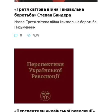
«Третя світова війна і визвольна
боротьба» Степан Бандера
Назва: Третя світова війна і визвольна боротьба
Письменник
0
434
«Перспективи української революції»