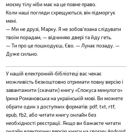
моєму тілу ніби має на це повне право.
Коли наші погляди схрещуються, він підморгує
мені.
— Ми не друзі, Марку. Я не зобов’язана слідувати
твоїм порадам, — відчиняю двері та йду геть.
— Ти про це пошкодуєш, Єво. — Лунає позаду. —
Дуже сильно.
У нашій електронній-бібліотеці вас чекає
можливість безкоштовно отримати повну версію і
завантажити (скачати) книгу «Спокуса минулого»
Ірина Романовська на українській мові. Ви можете
обрати один з доступних форматів: pdf, txt, rtf,
epub, fb2, або читати книгу онлайн без
необхідності реєстрації. Якщо ви бажаєте читати
онлайн електронну версію книги на своєму Android