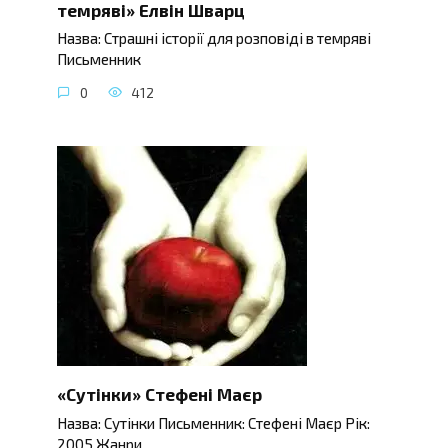
темряві» Елвін Шварц
Назва: Страшні історії для розповіді в темряві
Письменник
0
412
«Сутінки» Стефені Маєр
Назва: Сутінки Письменник: Стефені Маєр Рік:
2005 Жанри