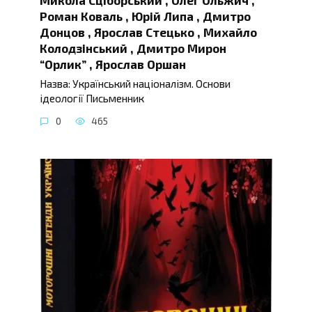
Роман Коваль , Юрій Липа , Дмитро
Донцов , Ярослав Стецько , Михайло
Колодзінський , Дмитро Мирон
“Орлик” , Ярослав Оршан
Назва: Український націоналізм. Основи
ідеології Письменник
0
465