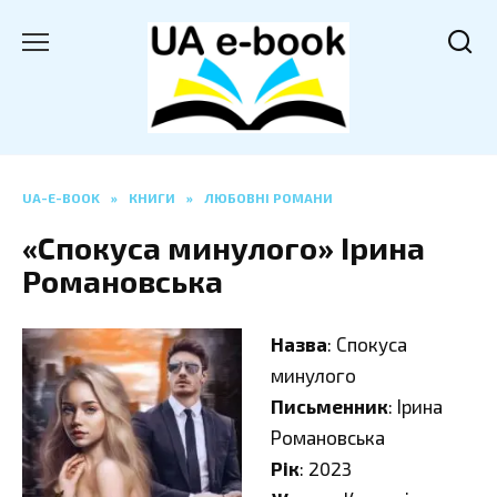
Перейти
до
вмісту
UA-E-BOOK
»
КНИГИ
»
ЛЮБОВНІ РОМАНИ
«Спокуса минулого» Ірина
Романовська
Назва
: Спокуса
минулого
Письменник
: Ірина
Романовська
Рік
: 2023