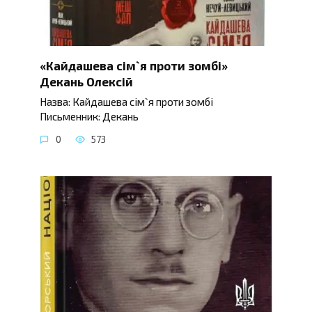
«Кайдашева сім`я проти зомбі»
Декань Олексій
Назва: Кайдашева сім`я проти зомбі
Письменник: Декань
0
573