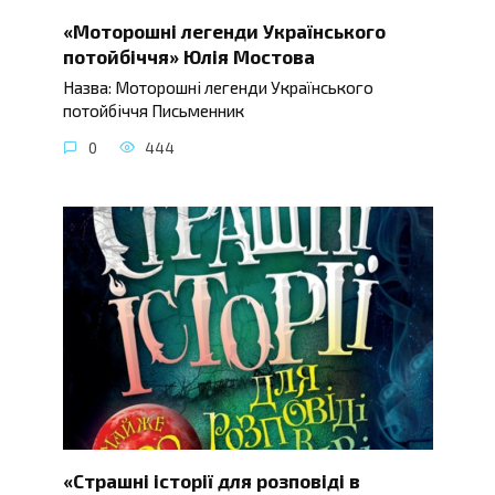
«Моторошні легенди Українського
потойбіччя» Юлія Мостова
Назва: Моторошні легенди Українського
потойбіччя Письменник
0
444
«Страшні історії для розповіді в