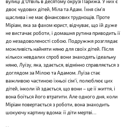
вулиці д’Отвіль в десятому окрузі Парижа. У них є
двоє чудових дітей, Міла та Адам. Їхня сім’я
щаслива і не має фінансових труднощів. Проте
Міріам, яка за фахом юрист, відчуває, що їй дуже
не вистачає роботи, і домашня рутина приводить її
до незадоволеності собою. Подружжя розглядає
можливість найняти няню для своїх дітей. Після
кількох невдалих спроб вони знаходять ідеальну
няню, Луїзу, яка, здається, відмінно справляється з
доглядом за Мілою та Адамом. Луїза стає
важливою частиною їхньої сім’ї, полюблює цих
дітей, інколи їй здається, що вони – це її життя, і
вона боїться його втратити. Але одного дня, коли
Міріам повертається з роботи, вона знаходить
шокуючу картину вдома: її діти мертві…