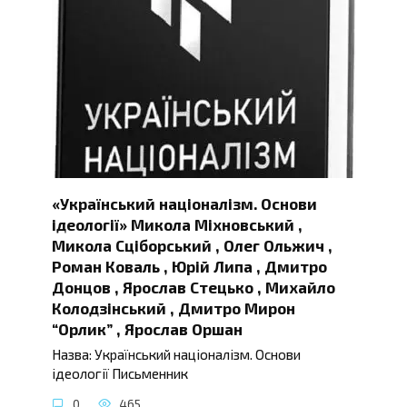
«Український націоналізм. Основи
ідеології» Микола Міхновський ,
Микола Сціборський , Олег Ольжич ,
Роман Коваль , Юрій Липа , Дмитро
Донцов , Ярослав Стецько , Михайло
Колодзінський , Дмитро Мирон
“Орлик” , Ярослав Оршан
Назва: Український націоналізм. Основи
ідеології Письменник
0
465