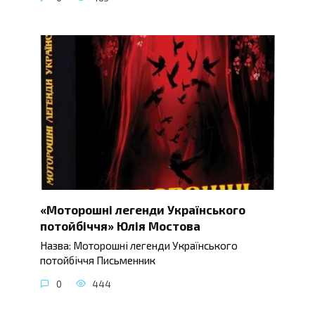
«Моторошні легенди Українського
потойбіччя» Юлія Мостова
Назва: Моторошні легенди Українського
потойбіччя Письменник
0
444