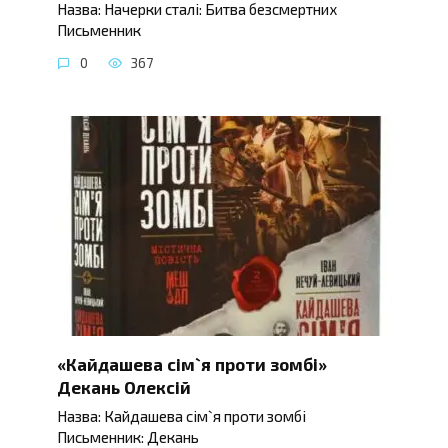
Назва: Начерки сталі: Битва безсмертних
Письменник
0
367
«Кайдашева сім`я проти зомбі»
Декань Олексій
Назва: Кайдашева сім`я проти зомбі
Письменник: Декань