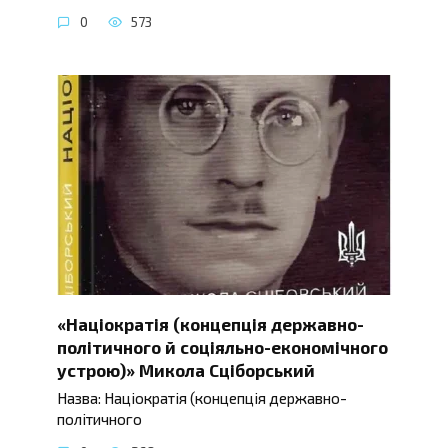
0
573
«Націократія (концепція державно-
політичного й соціяльно-економічного
устрою)» Микола Сціборський
Назва: Націократія (концепція державно-
політичного