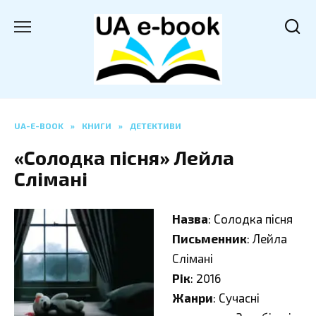
Перейти
до
вмісту
UA-E-BOOK
»
КНИГИ
»
ДЕТЕКТИВИ
«Солодка пісня» Лейла
Слімані
Назва
: Солодка пісня
Письменник
: Лейла
Слімані
Рік
: 2016
Жанри
: Сучасні