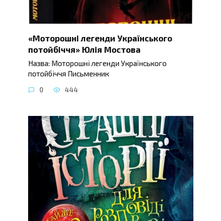
«Моторошні легенди Українського
потойбіччя» Юлія Мостова
Назва: Моторошні легенди Українського
потойбіччя Письменник
0
444