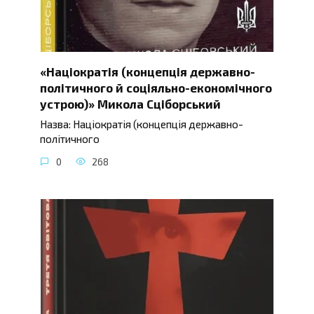
«Націократія (концепція державно-
політичного й соціяльно-економічного
устрою)» Микола Сціборський
Назва: Націократія (концепція державно-
політичного
0
268