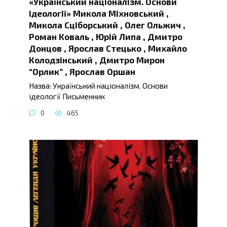
«Український націоналізм. Основи
ідеології» Микола Міхновський ,
Микола Сціборський , Олег Ольжич ,
Роман Коваль , Юрій Липа , Дмитро
Донцов , Ярослав Стецько , Михайло
Колодзінський , Дмитро Мирон
“Орлик” , Ярослав Оршан
Назва: Український націоналізм. Основи
ідеології Письменник
0
465