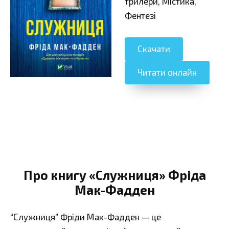
трилери, Містика,
Фентезі
Скачати
Читати онлайн
Про книгу «Служниця» Фріда
Мак-Фадден
“Служниця” Фріди Мак-Фадден — це