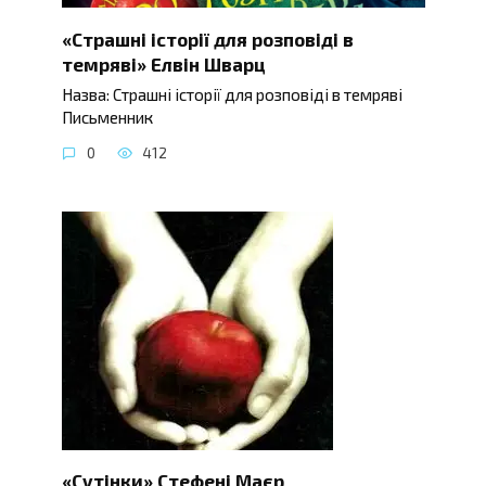
«Страшні історії для розповіді в
темряві» Елвін Шварц
Назва: Страшні історії для розповіді в темряві
Письменник
0
412
«Сутінки» Стефені Маєр