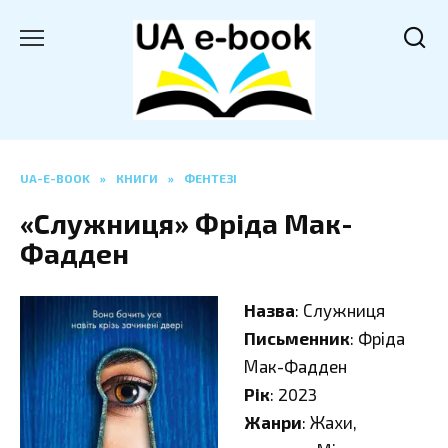
Перейти
до
вмісту
UA-E-BOOK
»
КНИГИ
»
ФЕНТЕЗІ
«Служниця» Фріда Мак-
Фадден
Назва
: Служниця
Письменник
: Фріда
Мак-Фадден
Рік
: 2023
Жанри
: Жахи,