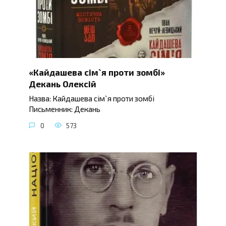
«Кайдашева сім`я проти зомбі»
Декань Олексій
Назва: Кайдашева сім`я проти зомбі
Письменник: Декань
0
573