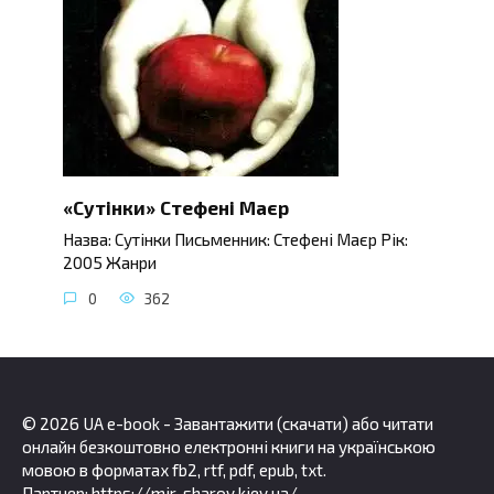
«Сутінки» Стефені Маєр
Назва: Сутінки Письменник: Стефені Маєр Рік:
2005 Жанри
0
362
© 2026 UA e-book - Завантажити (скачати) або читати
онлайн безкоштовно електронні книги на українською
мовою в форматах fb2, rtf, pdf, epub, txt.
Партнер:
https://mir-sharov.kiev.ua/