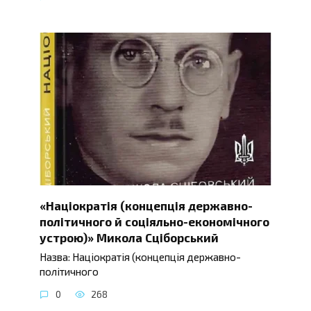
«Націократія (концепція державно-
політичного й соціяльно-економічного
устрою)» Микола Сціборський
Назва: Націократія (концепція державно-
політичного
0
268