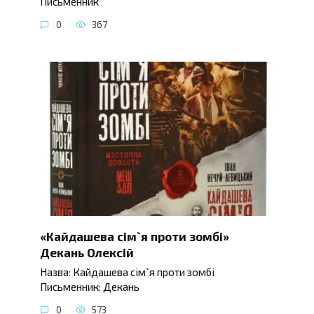
Письменник
0
367
«Кайдашева сім`я проти зомбі»
Декань Олексій
Назва: Кайдашева сім`я проти зомбі
Письменник: Декань
0
573