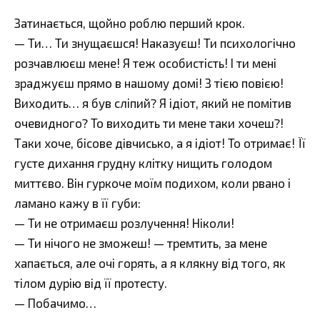
Затинається, щойно роблю перший крок.
— Ти… Ти знущаєшся! Наказуєш! Ти психологічно
розчавлюєш мене! Я теж особистість! І ти мені
зраджуєш прямо в нашому домі! З тією повією!
Виходить… я був сліпий? Я ідіот, який не помітив
очевидного? То виходить ти мене таки хочеш?!
Таки хоче, бісове дівчисько, а я ідіот! То отримає! Її
густе дихання грудну клітку нищить голодом
миттєво. Він гуркоче моїм подихом, коли рвано і
ламано кажу в її губи:
— Ти не отримаєш розлучення! Ніколи!
— Ти нічого не зможеш! — тремтить, за мене
хапається, але очі горять, а я клякну від того, як
тілом дурію від її протесту.
— Побачимо…