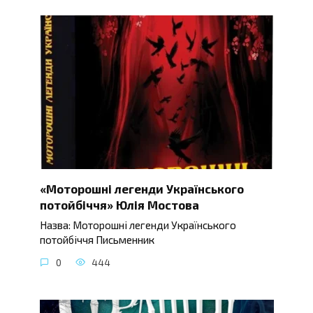
«Моторошні легенди Українського
потойбіччя» Юлія Мостова
Назва: Моторошні легенди Українського
потойбіччя Письменник
0
444