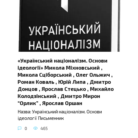
«Український націоналізм. Основи
ідеології» Микола Міхновський ,
Микола Сціборський , Олег Ольжич ,
Роман Коваль , Юрій Липа , Дмитро
Донцов , Ярослав Стецько , Михайло
Колодзінський , Дмитро Мирон
“Орлик” , Ярослав Оршан
Назва: Український націоналізм. Основи
ідеології Письменник
0
465