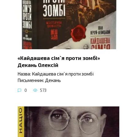
«Кайдашева сім`я проти зомбі»
Декань Олексій
Назва: Кайдашева сім`я проти зомбі
Письменник: Декань
0
573