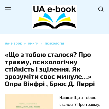
Перейти
до
вмісту
UA-E-BOOK
»
КНИГИ
»
ПСИХОЛОГІЯ
«Що з тобою сталося? Про
травму, психологічну
стійкість і зцілення. Як
зрозуміти своє минуле…»
Опра Вінфрі , Брюс Д. Перрі
Назва
: Що з тобою
сталося? Про травму,