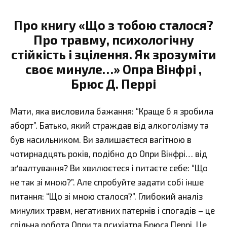
Про книгу «Що з тобою сталося?
Про травму, психологічну
стійкість і зцілення. Як зрозуміти
своє минуле…» Опра Вінфрі ,
Брюс Д. Перрі
Мати, яка висловила бажання: “Краще б я зробила
аборт”. Батько, який страждав від алкоголізму та
був насильником. Ви залишаєтеся вагітною в
чотирнадцять років, подібно до Опри Вінфрі… від
зґвалтування? Ви хвилюєтеся і питаєте себе: “Що
не так зі мною?”. Але спробуйте задати собі інше
питання: “Що зі мною сталося?”. Глибокий аналіз
минулих травм, негативних патернів і спогадів – це
спільна робота Опри та психіатра Брюса Перрі. Це