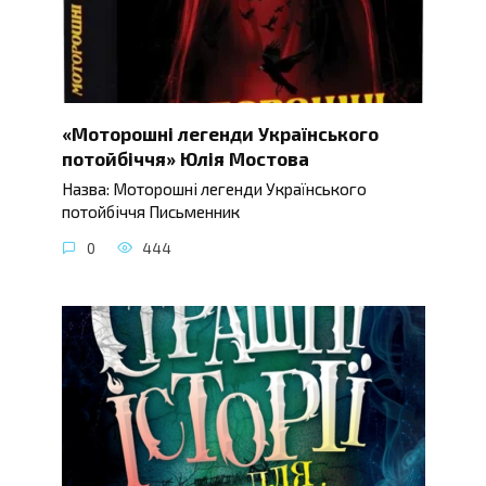
«Моторошні легенди Українського
потойбіччя» Юлія Мостова
Назва: Моторошні легенди Українського
потойбіччя Письменник
0
444