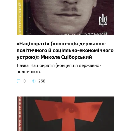
«Націократія (концепція державно-
політичного й соціяльно-економічного
устрою)» Микола Сціборський
Назва: Націократія (концепція державно-
політичного
0
268