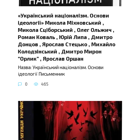
«Український націоналізм. Основи
ідеології» Микола Міхновський ,
Микола Сціборський , Олег Ольжич ,
Роман Коваль , Юрій Липа , Дмитро
Донцов , Ярослав Стецько , Михайло
Колодзінський , Дмитро Мирон
“Орлик” , Ярослав Оршан
Назва: Український націоналізм. Основи
ідеології Письменник
0
465