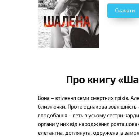
Скачати
Про книгу «Ша
Вона – втілення семи смертних гріхів. Ал
близнючки. Проте однакова зовнішність – 
вподобання – геть в усьому сестри карди
органи у них від народження розташовані
елегантна, доглянута, одружена із замо