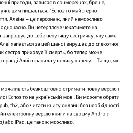
зпечні пригоди, зависає в соцмережах, бреше,
дуже цим пишається. “Еспозіто майстерно
ття. Алвіна – це персонаж, який неможливо
а одночасно. Ви нетерпляче чекатимете на
т запрошує до себе непутящу сестричку, яку саме
 Алві хапається за цей шанс і вирушає до спекотної
ак сестра приховує її смерть, бо тепер може
насправді Алві втрапила у велику халепу… Та що, як
є можливість безкоштовно отримати повну версію і
ої Еспозіто на українській мові. Ви можете обрати
 epub, fb2, або читати книгу онлайн без необхідності
айн електронну версію книги на своєму Android
ер) або iPad, це також можливо.