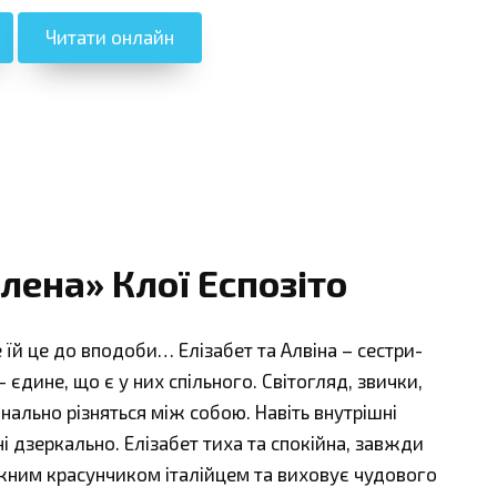
Читати онлайн
лена» Клої Еспозіто
е їй це до вподоби… Елізабет та Алвіна – сестри-
єдине, що є у них спільного. Світогляд, звички,
нально різняться між собою. Навіть внутрішні
 дзеркально. Елізабет тиха та спокійна, завжди
жним красунчиком італійцем та виховує чудового