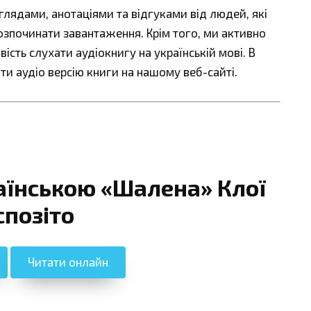
ядами, анотаціями та відгуками від людей, які
озпочинати завантаження. Крім того, ми активно
сть слухати аудіокнигу на українській мові. В
ти аудіо версію книги на нашому веб-сайті.
аїнською «Шалена» Клої
спозіто
Читати онлайн