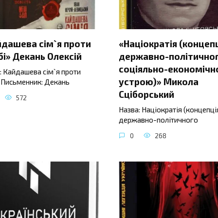
йдашева сім`я проти
«Націократія (концеп
і» Декань Олексій
державно-політичног
соціяльно-економічн
: Кайдашева сім`я проти
устрою)» Микола
 Письменник: Декань
Сціборський
572
Назва: Націократія (концепці
державно-політичного
0
268