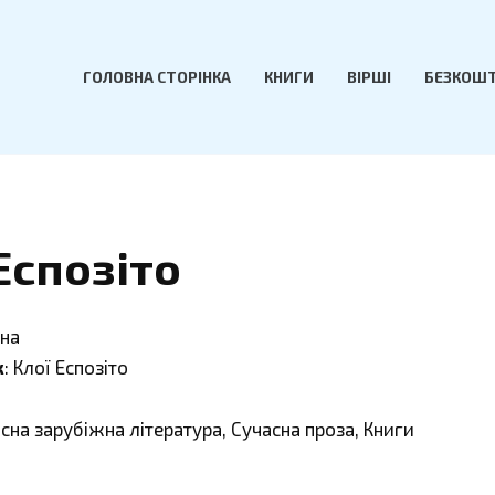
ГОЛОВНА СТОРІНКА
КНИГИ
ВІРШІ
БЕЗКОШТ
Еспозіто
ена
к
: Клої Еспозіто
асна зарубіжна література, Сучасна проза, Книги