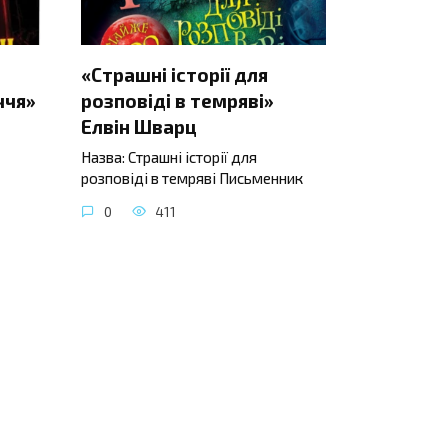
«Страшні історії для
ччя»
розповіді в темряві»
Елвін Шварц
Назва: Страшні історії для
розповіді в темряві Письменник
0
411