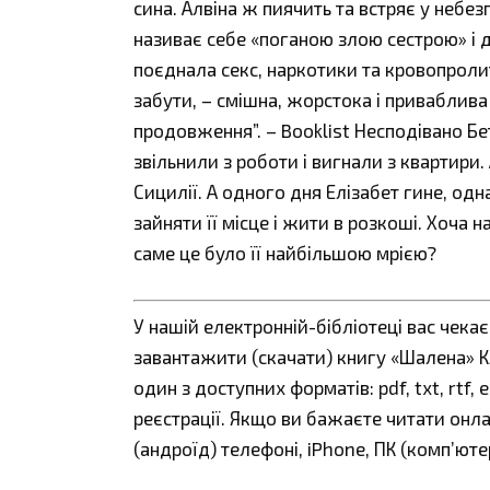
сина. Алвіна ж пиячить та встряє у небе
називає себе «поганою злою сестрою» і 
поєднала секс, наркотики та кровопроли
забути, – смішна, жорстока і приваблив
продовження”. – Booklist Несподівано Бе
звільнили з роботи і вигнали з квартири.
Сицилії. А одного дня Елізабет гине, одн
зайняти її місце і жити в розкоші. Хоча 
саме це було її найбільшою мрією?
У нашій електронній-бібліотеці вас чека
завантажити (скачати) книгу «Шалена» Кл
один з доступних форматів: pdf, txt, rtf,
реєстрації. Якщо ви бажаєте читати онл
(андроїд) телефоні, iPhone, ПК (комп’ют