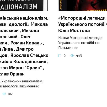
аїнський націоналізм.
«Моторошні легенди
ви ідеології» Микола
Українського потойбі
овський , Микола
Юлія Мостова
орський , Олег
Назва: Моторошні легенди
ич , Роман Коваль ,
Українського потойбіччя
Письменник
 Липа , Дмитро
ов , Ярослав Стецько
0
443
хайло Колодзінський ,
ро Мирон “Орлик” ,
слав Оршан
: Український націоналізм.
и ідеології Письменник
465