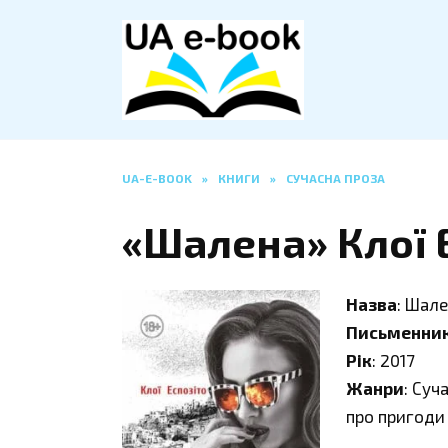
Перейти
до
вмісту
UA-E-BOOK
»
КНИГИ
»
СУЧАСНА ПРОЗА
«Шалена» Клої 
Назва
: Шал
Письменни
Рік
: 2017
Жанри
: Суч
про пригоди