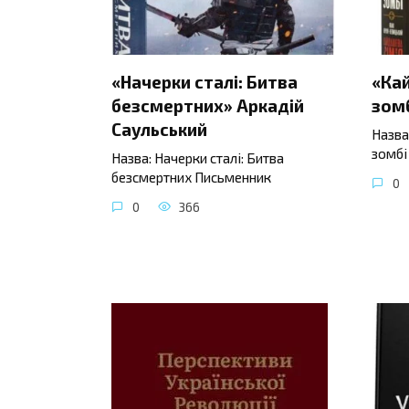
«Начерки сталі: Битва
«Ка
безсмертних» Аркадій
зомб
Саульський
Назва
зомбі
Назва: Начерки сталі: Битва
безсмертних Письменник
0
0
366