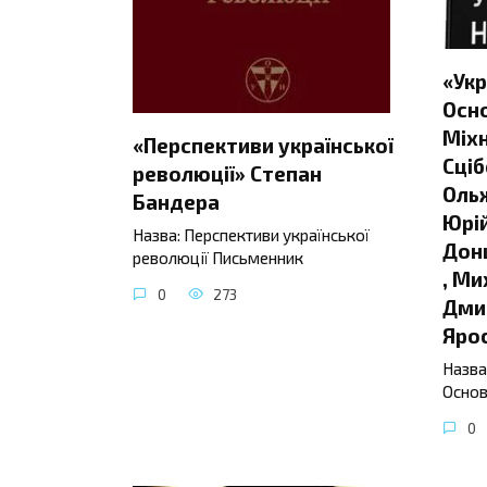
«Укр
Осно
Міхн
«Перспективи української
Сціб
революції» Степан
Ольж
Бандера
Юрій
Назва: Перспективи української
Донц
революції Письменник
, Ми
0
273
Дмит
Яро
Назва
Основ
0