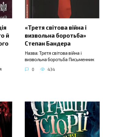
ція
«Третя світова війна і
о й
визвольна боротьба»
ого
Степан Бандера
Назва: Третя світова війна і
визвольна боротьба Письменник
я
0
434