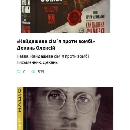
«Кайдашева сім`я проти зомбі»
Декань Олексій
Назва: Кайдашева сім`я проти зомбі
Письменник: Декань
0
573