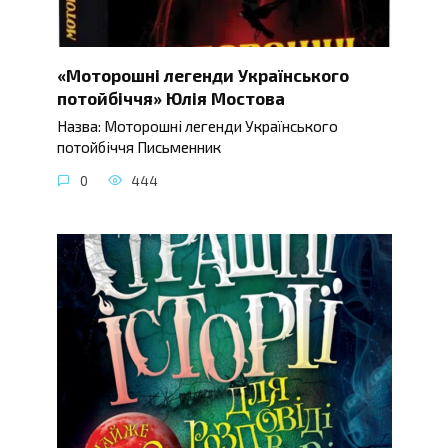
«Моторошні легенди Українського
потойбіччя» Юлія Мостова
Назва: Моторошні легенди Українського
потойбіччя Письменник
0
444