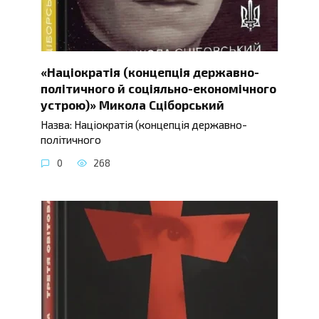
«Націократія (концепція державно-
політичного й соціяльно-економічного
устрою)» Микола Сціборський
Назва: Націократія (концепція державно-
політичного
0
268