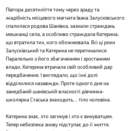
Півтора десятиліття тому через зраду та
жадібність місцевого магната Івана Залусківського
спалилася родова Шанівка, зазнали страждань
мешканці села, а особливо страждала Катерина,
що втратила тих, кого обожнювала. Всі ці роки
Залусківський та Катерина не перетиналися.
Паралельно з його збагаченням і зростанням
влади, Катерина втрачала свій особливий дар
передбачення. І виглядало, що їхні долі
відділилися назавжди. Проте одного дня на
занедбаній шанівській власності дівчинка-
школярка Стаська знаходить… тіло чоловіка.
Катерина знає, хто загинув і хто є винуватцем.
Тепер небезпека знову підступає до її життя.