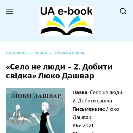
Перейти
до
вмісту
UA-E-BOOK
»
КНИГИ
»
СУЧАСНА ПРОЗА
«Село не люди – 2. Добити
свідка» Люко Дашвар
Назва
: Село не люди –
2. Добити свідка
Письменник
: Люко
Дашвар
Рік
: 2021