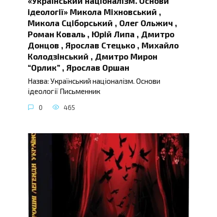
«Український націоналізм. Основи
ідеології» Микола Міхновський ,
Микола Сціборський , Олег Ольжич ,
Роман Коваль , Юрій Липа , Дмитро
Донцов , Ярослав Стецько , Михайло
Колодзінський , Дмитро Мирон
“Орлик” , Ярослав Оршан
Назва: Український націоналізм. Основи
ідеології Письменник
0
465