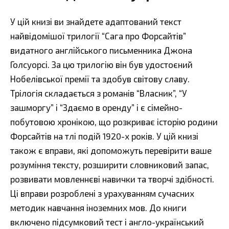
У цій книзі ви знайдете адаптований текст
найвідомішої трилогії “Сага про Форсайтів”
видатного англійського письменника Джона
Голсуорсі. За цю трилогію він був удостоєний
Нобелівської премії та здобув світову славу.
Трілогія складається з романів “Власник”, “У
зашморгу” і “Здаємо в оренду” і є сімейно-
побутовою хронікою, що розкриває історію родини
Форсайтів на тлі подій 1920-х років. У цій книзі
також є вправи, які допоможуть перевірити ваше
розуміння тексту, розширити словниковий запас,
розвивати мовленнєві навички та творчі здібності.
Ці вправи розроблені з урахуванням сучасних
методик навчання іноземних мов. До книги
включено підсумковий тест і англо-український