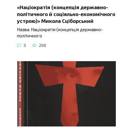
«Націократія (концепція державно-
політичного й соціяльно-економічного
устрою)» Микола Сціборський
Назва: Націократія (концепція державно-
політичного
0
268