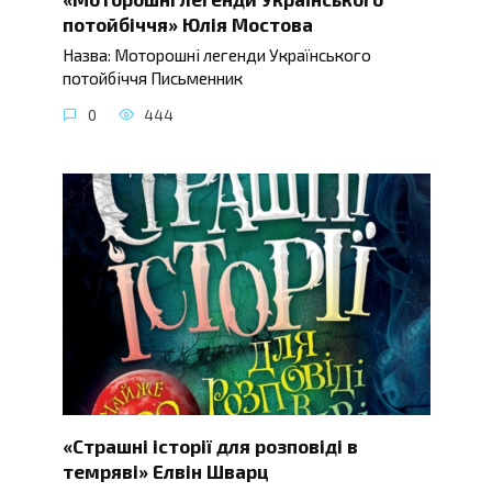
потойбіччя» Юлія Мостова
Назва: Моторошні легенди Українського
потойбіччя Письменник
0
444
«Страшні історії для розповіді в
темряві» Елвін Шварц