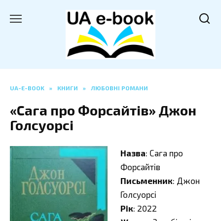
Перейти
до
вмісту
UA-E-BOOK
»
КНИГИ
»
ЛЮБОВНІ РОМАНИ
«Сага про Форсайтів» Джон
Голсуорсі
Назва
: Сага про
Форсайтів
Письменник
: Джон
Голсуорсі
Рік
: 2022