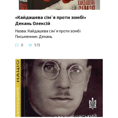
«Кайдашева сім`я проти зомбі»
Декань Олексій
Назва: Кайдашева сім`я проти зомбі
Письменник: Декань
0
573