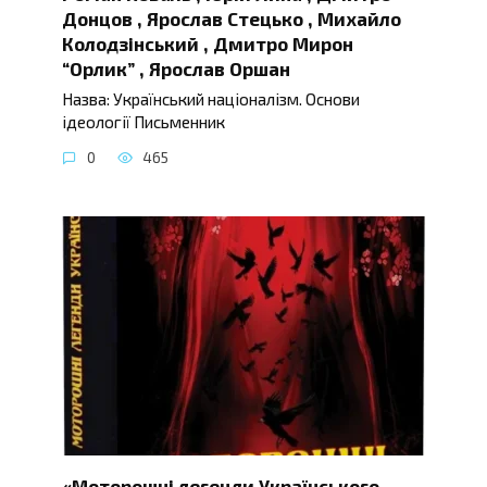
Донцов , Ярослав Стецько , Михайло
Колодзінський , Дмитро Мирон
“Орлик” , Ярослав Оршан
Назва: Український націоналізм. Основи
ідеології Письменник
0
465
«Моторошні легенди Українського