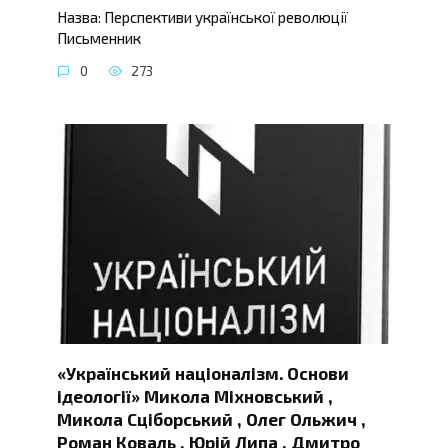
Назва: Перспективи української революції
Письменник
0
273
«Український націоналізм. Основи
ідеології» Микола Міхновський ,
Микола Сціборський , Олег Ольжич ,
Роман Коваль , Юрій Липа , Дмитро