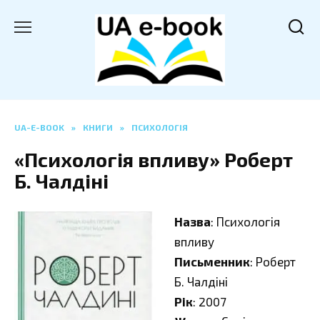
Перейти
до
вмісту
UA-E-BOOK
»
КНИГИ
»
ПСИХОЛОГІЯ
«Психологія впливу» Роберт
Б. Чалдіні
Назва
: Психологія
впливу
Письменник
: Роберт
Б. Чалдіні
Рік
: 2007