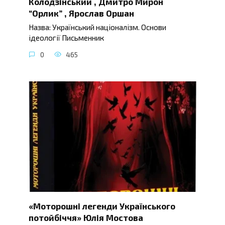
Колодзінський , Дмитро Мирон
“Орлик” , Ярослав Оршан
Назва: Український націоналізм. Основи
ідеології Письменник
0
465
«Моторошні легенди Українського
потойбіччя» Юлія Мостова