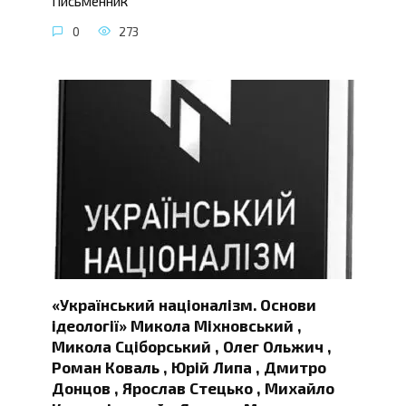
Письменник
0
273
«Український націоналізм. Основи
ідеології» Микола Міхновський ,
Микола Сціборський , Олег Ольжич ,
Роман Коваль , Юрій Липа , Дмитро
Донцов , Ярослав Стецько , Михайло