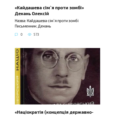
«Кайдашева сім`я проти зомбі»
Декань Олексій
Назва: Кайдашева сім`я проти зомбі
Письменник: Декань
0
573
«Націократія (концепція державно-