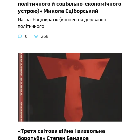
політичного й соціяльно-економічного
устрою)» Микола Сціборський
Назва: Націократія (концепція державно-
політичного
0
268
«Третя світова війна і визвольна
боротьба» Степан Бандера