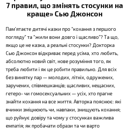
7 правил, що змінять стосунки на
краще» Сью Джонсон
Пам’ятаєте дитячі казки про “кохання з першого
погляду” та “жили вони довго і щасливо”? Та що,
якщо це не казка, а реальні стосунки? Докторка
Сью Джонсон відкриває перед усіма, хто любить,
абсолютно новий світ, нове розуміння того, як
треба любити і як це робити правильно. Для всіх
без винятку пар — молодих, літніх, одружених,
заручених, співмешканців; щасливих, нещасних,
гетеро- чи гомосексуальних — усіх, хто прагне
знайти кохання на все життя. Авторка пояснює: які
вчинки зміцнюють чи, навпаки, знищують кохання;
що руйнує довіру та чому у стосунках важлива
емпатія; як пробачати образи та чи варто