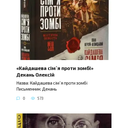
«Кайдашева сім`я проти зомбі»
Декань Олексій
Назва: Кайдашева сім`я проти зомбі
Письменник: Декань
0
573