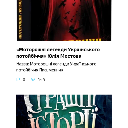
«Моторошні легенди Українського
потойбіччя» Юлія Мостова
Назва: Моторошні легенди Українського
потойбіччя Письменник
0
444