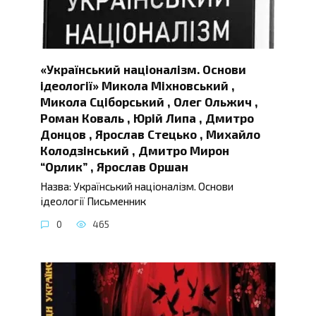
«Український націоналізм. Основи
ідеології» Микола Міхновський ,
Микола Сціборський , Олег Ольжич ,
Роман Коваль , Юрій Липа , Дмитро
Донцов , Ярослав Стецько , Михайло
Колодзінський , Дмитро Мирон
“Орлик” , Ярослав Оршан
Назва: Український націоналізм. Основи
ідеології Письменник
0
465