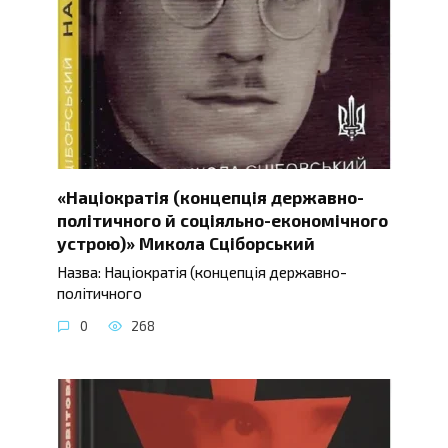
«Націократія (концепція державно-
політичного й соціяльно-економічного
устрою)» Микола Сціборський
Назва: Націократія (концепція державно-
політичного
0
268