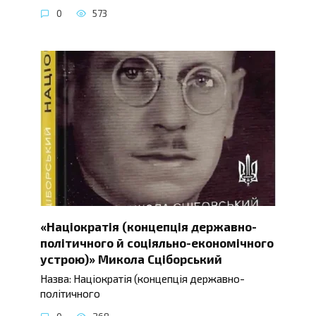
0
573
«Націократія (концепція державно-
політичного й соціяльно-економічного
устрою)» Микола Сціборський
Назва: Націократія (концепція державно-
політичного