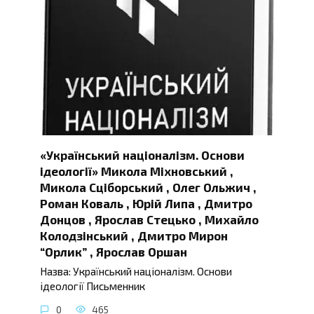
«Український націоналізм. Основи
ідеології» Микола Міхновський ,
Микола Сціборський , Олег Ольжич ,
Роман Коваль , Юрій Липа , Дмитро
Донцов , Ярослав Стецько , Михайло
Колодзінський , Дмитро Мирон
“Орлик” , Ярослав Оршан
Назва: Український націоналізм. Основи
ідеології Письменник
0
465