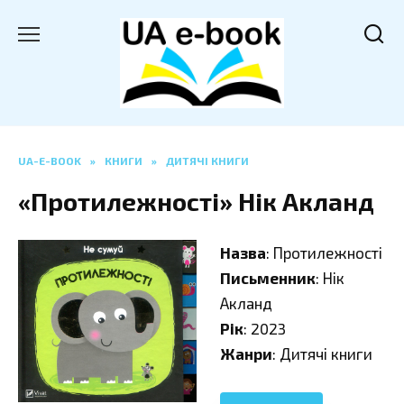
Перейти
до
вмісту
UA-E-BOOK
»
КНИГИ
»
ДИТЯЧІ КНИГИ
«Протилежності» Нік Акланд
Назва
: Протилежності
Письменник
: Нік
Акланд
Рік
: 2023
Жанри
: Дитячі книги