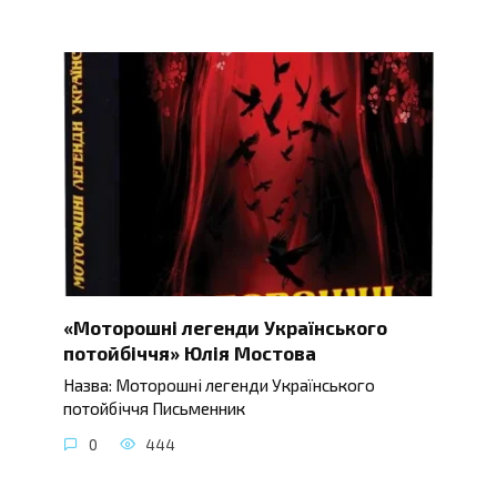
«Моторошні легенди Українського
потойбіччя» Юлія Мостова
Назва: Моторошні легенди Українського
потойбіччя Письменник
0
444